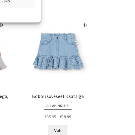
lisaks
teha
l.
tootelehel.
ega,
Boboli suveseelik satsiga
ALLAHINDLUS!
Algne
Praegune
€
35.95
€
19.99
hind
hind
Sellel
oli:
on:
Vali
tootel