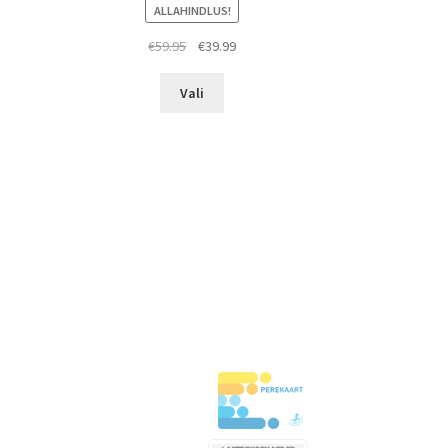
ALLAHINDLUS!
Algne
Praegune
€
59.95
€
39.99
une
hind
hind
Sellel
oli:
on:
Vali
tootel
€59.95.
€39.99.
on
mitu
varianti.
Valikuid
saab
teha
tootelehel.
l.