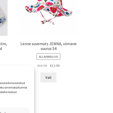
ilm,
Lenne suvemüts JENNA, viimane
id
suurus 54
ALLAHINDLUS!
ne
Algne
Praegune
€
18.90
€
13.99
hind
hind
Sellel
oli:
on:
Vali
tootel
€18.90.
€13.99.
 kasutada kasutatud
on
ks sirvimiskäitumist
mitu
bilehe teatud
varianti.
Valikuid
saab