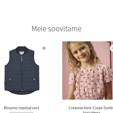
on
on
mitu
mitu
varianti.
varianti.
Valikuid
Valikuid
saab
saab
Meie soovitame
teha
teha
tootelehel.
tootelehe
Minymo tepitud vest
Creamie kleit Crepe Dobb
kirssidega