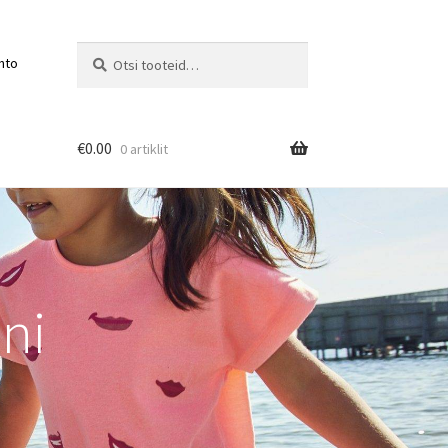
Otsi:
Otsi
nto
€
0.00
0 artiklit
ni