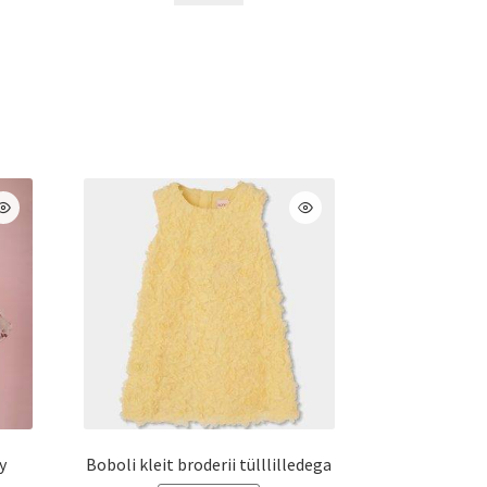
€35.95.
€19.99.
on
mitu
varianti.
Valikuid
saab
teha
l.
tootelehel.
y
Boboli kleit broderii tülllilledega