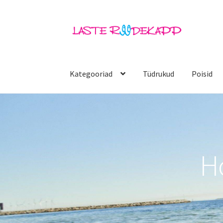
Liigu
Liigu
navigeerimisele
sisu
juurde
Kategooriad
Tüdrukud
Poisid
H