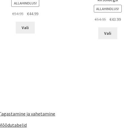
ALLAHINDLUS!
ALLAHINDLUS!
Algne
Praegune
€
54.95
€
44.99
Algne
Praeg
€
54.95
€
43.99
hind
hind
Sellel
hind
hind
oli:
on:
Vali
Sellel
tootel
oli:
on:
€54.95.
€44.99.
Vali
tootel
on
€54.95.
€43.99.
on
mitu
mitu
varianti.
varianti.
Valikuid
Valikuid
saab
saab
teha
teha
tootelehel.
tootelehe
Tagastamine ja vahetamine
Mõõdutabelid