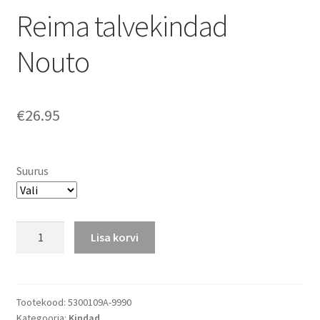
Reima talvekindad
Nouto
€
26.95
Suurus
Reima
Lisa korvi
talvekindad
Nouto
kogus
Tootekood:
5300109A-9990
Kategooria:
Kindad