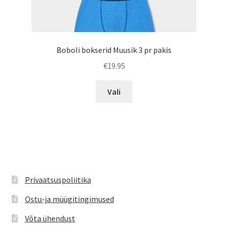
Boboli bokserid Muusik 3 pr pakis
€
19.95
Sellel
Vali
tootel
on
mitu
varianti.
Valikuid
saab
teha
Privaatsuspoliitika
tootelehel.
Ostu-ja müügitingimused
Võta ühendust