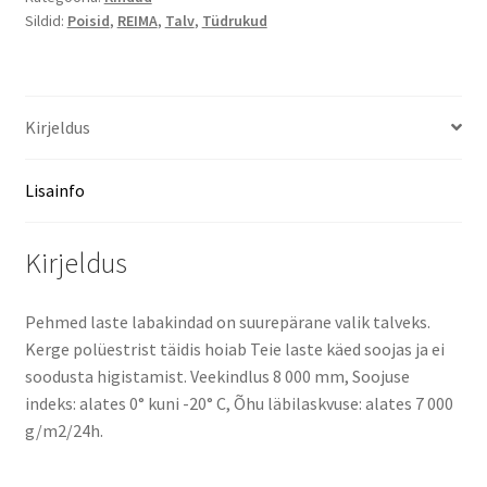
Sildid:
Poisid
,
REIMA
,
Talv
,
Tüdrukud
Kirjeldus
Lisainfo
Kirjeldus
Pehmed laste labakindad on suurepärane valik talveks.
Kerge polüestrist täidis hoiab Teie laste käed soojas ja ei
soodusta higistamist. Veekindlus 8 000 mm, Soojuse
indeks: alates 0° kuni -20° C, Õhu läbilaskvuse: alates 7 000
g/m2/24h.