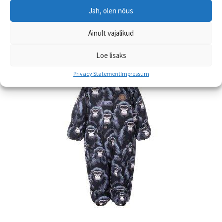
Vali
tootel
Jah, olen nõus
on
Ainult vajalikud
mitu
varianti.
Loe lisaks
Valikuid
saab
Privacy Statement
Impressum
teha
tootelehel.