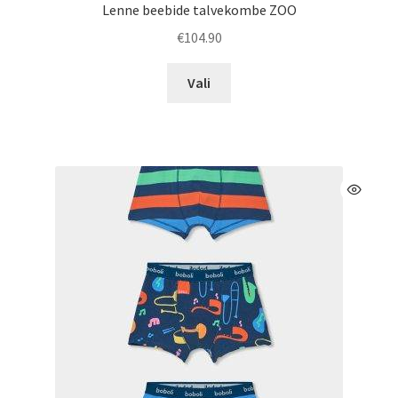
Lenne beebide talvekombe ZOO
€
104.90
Sellel
Vali
tootel
on
mitu
varianti.
Valikuid
saab
teha
tootelehel.