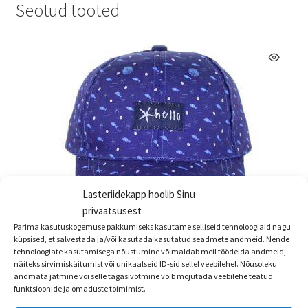
Seotud tooted
Lasteriidekapp hoolib Sinu
privaatsusest
Parima kasutuskogemuse pakkumiseks kasutame selliseid tehnoloogiaid nagu
küpsised, et salvestada ja/või kasutada kasutatud seadmete andmeid. Nende
tehnoloogiate kasutamisega nõustumine võimaldab meil töödelda andmeid,
Poiste nokamüts Kalad, suurus 52
näiteks sirvimiskäitumist või unikaalseid ID-sid sellel veebilehel. Nõusoleku
€
17.95
andmata jätmine või selle tagasivõtmine võib mõjutada veebilehe teatud
funktsioonide ja omaduste toimimist.
Sellel