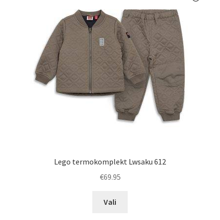
Lego termokomplekt Lwsaku 612
€
69.95
Sellel
Vali
tootel