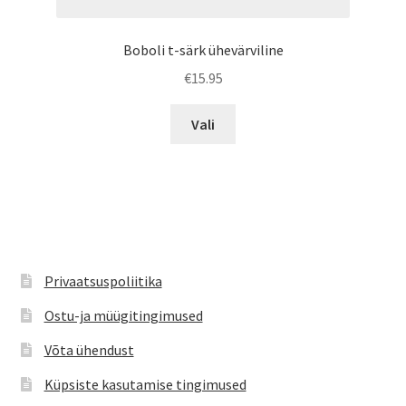
Boboli t-särk ühevärviline
€
15.95
Sellel
Vali
tootel
on
mitu
varianti.
Valikuid
saab
teha
Privaatsuspoliitika
tootelehel.
Ostu-ja müügitingimused
Võta ühendust
Küpsiste kasutamise tingimused