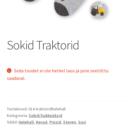
Sokid Traktorid
Seda toodet ei ole hetkel laos ja pole seetõttu
saadaval.
Tootekood:
014-traktoridhelehall
Kategooria:
Sokid/Sukkpüksid
Sildid:
Helehall
,
Kevad
,
Poisid
,
Steven
,
Suvi