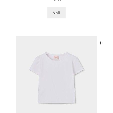
Sellel
Vali
tootel
on
mitu
varianti.
Valikuid
saab
teha
tootelehel.