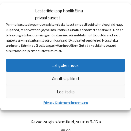
on
mitu
Lasteriidekapp hoolib Sinu
varianti.
privaatsusest
Valikuid
Parima kasutuskogemuse pakkumiseks kasutame selliseid tehnoloogiaid nagu
saab
küpsised, et salvestada ja/või kasutada kasutatud seadmete andmeid. Nende
tehnoloogiate kasutamisega nõustumine võimaldab meil töödelda andmeid,
teha
näiteks sirvimiskäitumist või unikaalseid ID-sid sellel veebilehel. Nõusoleku
tootelehel.
andmata jätmine või selle tagasivõtmine võib mõjutada veebilehe teatud
funktsioonide ja omaduste toimimist.
Jah, olen nõus
Ainult vajalikud
Loe lisaks
Privacy Statement
Impressum
Kevad-sügis sõrmikud, suurus 9-12a
€
8.99