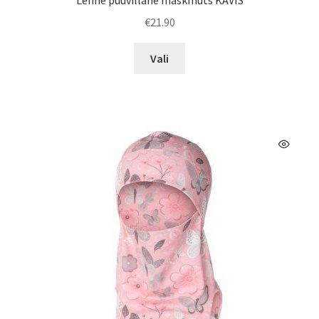
€
21.90
Sellel
Vali
tootel
on
mitu
varianti.
Valikuid
saab
teha
tootelehel.