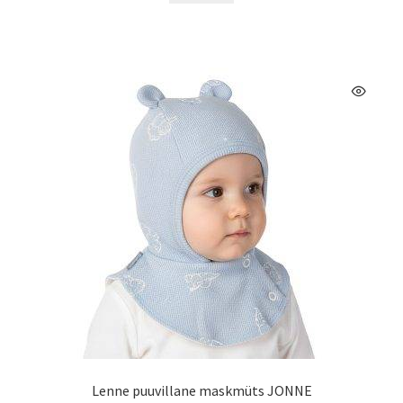
on
mitu
varianti.
Valikuid
saab
teha
tootelehel.
Lenne puuvillane maskmüts JONNE