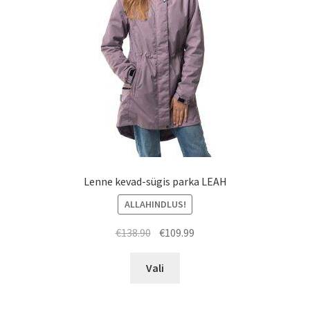
Lenne kevad-sügis parka LEAH
ALLAHINDLUS!
Algne
Praegune
€
138.90
€
109.99
hind
hind
Sellel
oli:
on:
Vali
tootel
€138.90.
€109.99.
on