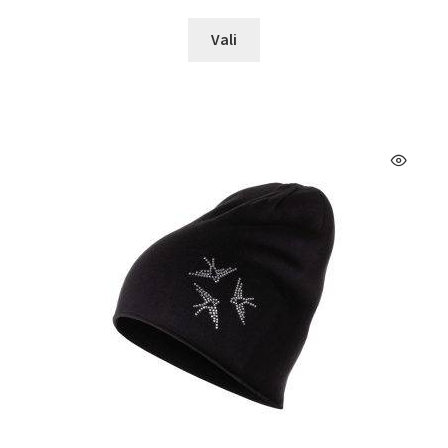
Sellel
Vali
tootel
on
mitu
varianti.
Valikuid
saab
teha
tootelehel.