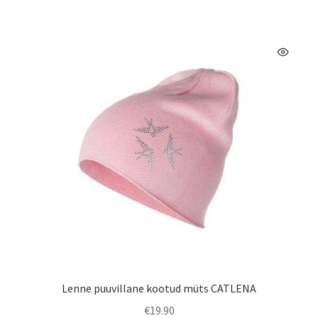
mitu
varianti.
Valikuid
saab
teha
tootelehel.
Lenne puuvillane kootud müts CATLENA
€
19.90