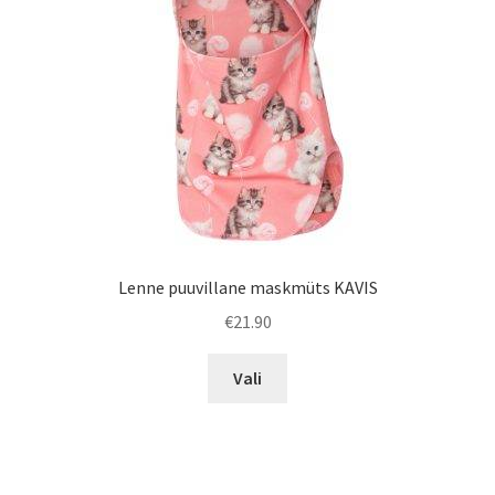
Lenne puuvillane maskmüts KAVIS
€
21.90
Sellel
Vali
tootel
on
mitu
varianti.