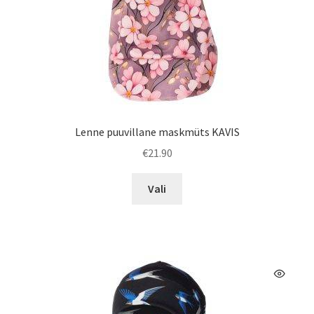
Lenne puuvillane maskmüts KAVIS
€
21.90
Sellel
Vali
tootel
on
mitu
varianti.
Valikuid
saab
teha