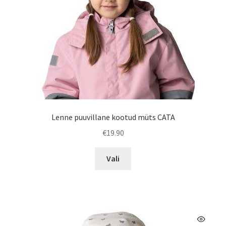
Lenne puuvillane kootud müts CATA
€
19.90
Sellel
Vali
tootel
on
mitu
varianti.
Valikuid