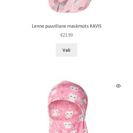
Lenne puuvillane maskmüts KAVIS
€
21.90
Sellel
Vali
tootel
on
mitu
varianti.
Valikuid
saab
teha
tootelehel.