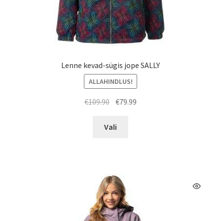
Lenne kevad-sügis jope SALLY
ALLAHINDLUS!
Algne
Praegune
€
109.90
€
79.99
hind
hind
Sellel
oli:
on:
Vali
tootel
€109.90.
€79.99.
on
mitu
varianti.
Valikuid
saab
teha
tootelehel.