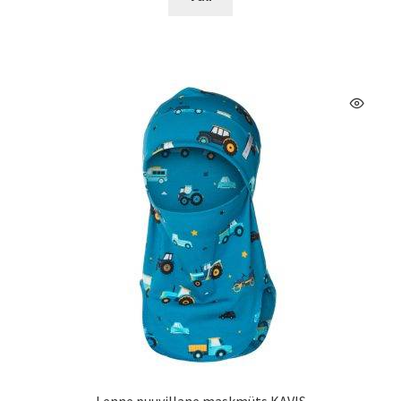
tootel
on
mitu
varianti.
Valikuid
saab
teha
tootelehel.
Lenne puuvillane maskmüts KAVIS