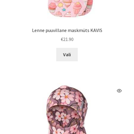
Lenne puuvillane maskmüts KAVIS
€
21.90
Sellel
Vali
tootel
on
mitu
varianti.
Valikuid
saab
teha
tootelehel.