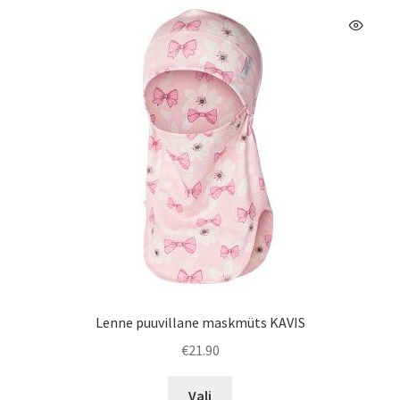
Valikuid
saab
teha
tootelehel.
Lenne puuvillane maskmüts KAVIS
€
21.90
Sellel
Vali