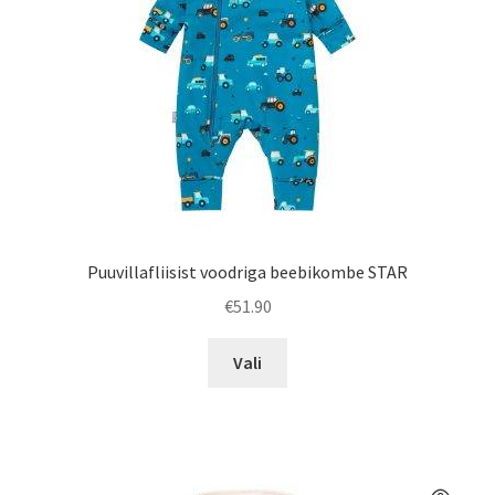
Puuvillafliisist voodriga beebikombe STAR
€
51.90
Sellel
Vali
tootel
on
mitu
varianti.
Valikuid