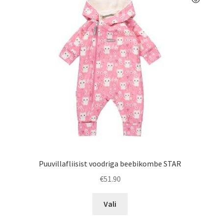
saab
teha
tootelehel.
Puuvillafliisist voodriga beebikombe STAR
€
51.90
Sellel
Vali
tootel