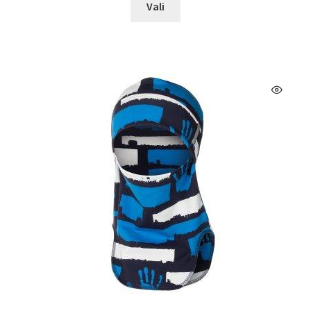
Vali
tootel
on
mitu
varianti.
Valikuid
saab
teha
tootelehel.