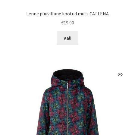
Lenne puuvillane kootud müts CATLENA
€
19.90
Sellel
Vali
tootel
on
mitu
varianti.
Valikuid
saab
teha
tootelehel.