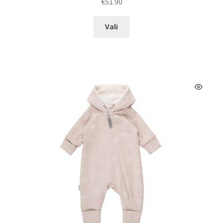
€
51.90
Sellel
Vali
tootel
on
mitu
varianti.
Valikuid
saab
teha
tootelehel.