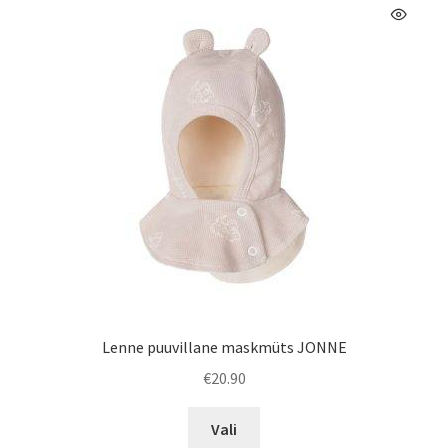
Valikuid
saab
teha
tootelehel.
Lenne puuvillane maskmüts JONNE
€
20.90
Sellel
Vali
tootel