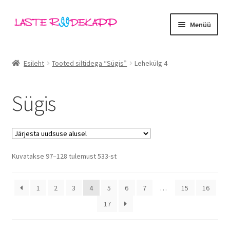
Liigu
Liigu
Menüü
navigeerimisele
sisu
juurde
Ava
Kategooriad
alamm
Esileht
Tooted siltidega “Sügis”
Lehekülg 4
Tüdrukud
Sügis
Poisid
Beebid
Ava
Sorditud
Kuvatakse 97–128 tulemust 533-st
Kaubamärgid
uusimate
alamm
järgi
Outlet
1
2
3
4
5
6
7
…
15
16
17