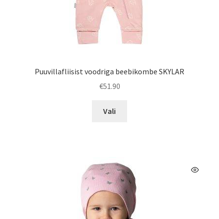
Puuvillafliisist voodriga beebikombe SKYLAR
€
51.90
Sellel
Vali
tootel
on
mitu
varianti.
Valikuid
saab
teha
tootelehel.