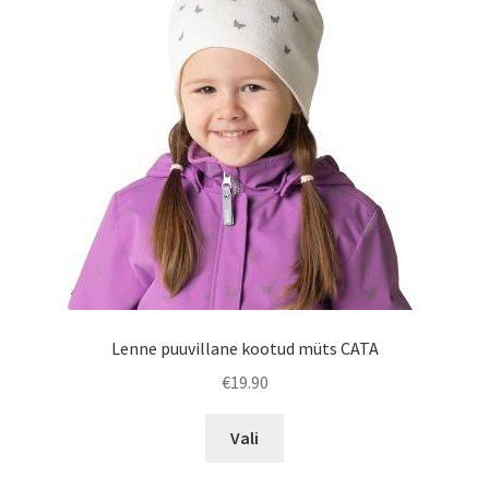
saab
teha
tootelehel.
Lenne puuvillane kootud müts CATA
€
19.90
Sellel
Vali
tootel
on