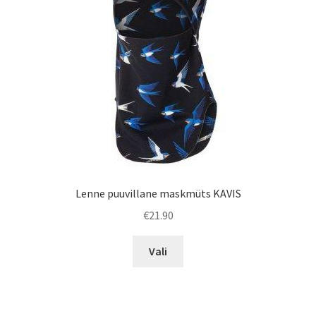
tootelehel.
Lenne puuvillane maskmüts KAVIS
€
21.90
Sellel
Vali
tootel
on
mitu
varianti.