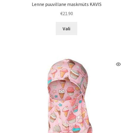
Lenne puuvillane maskmüts KAVIS
€
21.90
Sellel
Vali
tootel
on
mitu
varianti.
Valikuid
saab
teha
tootelehel.