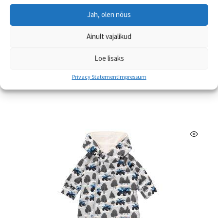
Jah, olen nõus
Lenne puuvillane maskmüts JONNE
Ainult vajalikud
€
20.90
Loe lisaks
Sellel
Vali
Privacy Statement
Impressum
tootel
on
mitu
varianti.
Valikuid
saab
teha
tootelehel.