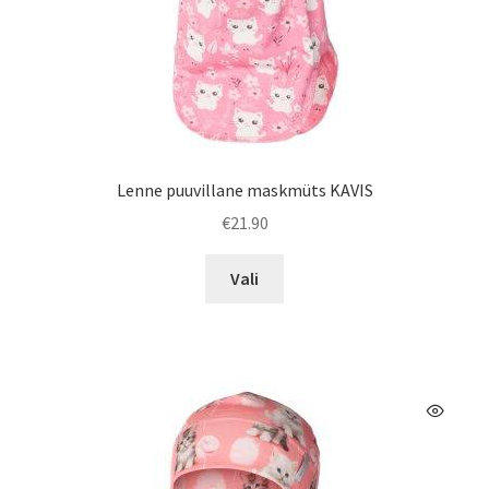
Lenne puuvillane maskmüts KAVIS
€
21.90
Sellel
Vali
tootel
on
mitu
varianti.
Valikuid
saab
teha
tootelehel.