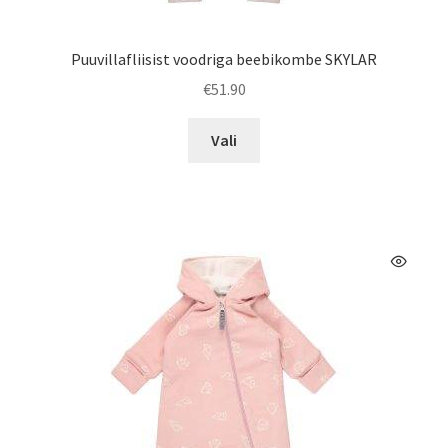
Puuvillafliisist voodriga beebikombe SKYLAR
€
51.90
Sellel
Vali
tootel
on
mitu
varianti.
Valikuid
saab
teha
tootelehel.