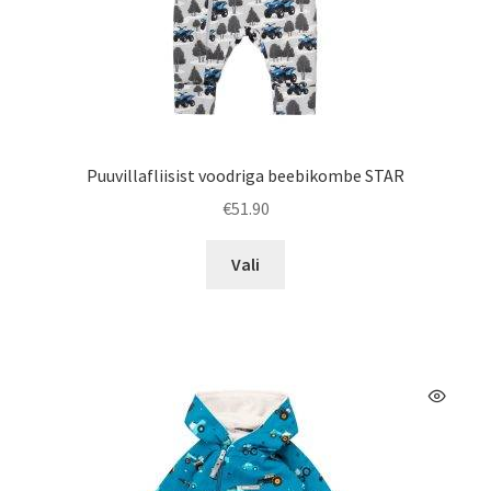
Puuvillafliisist voodriga beebikombe STAR
€
51.90
Sellel
Vali
tootel
on
mitu
varianti.
Valikuid
saab
teha
tootelehel.