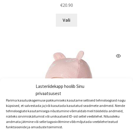
€
20.90
Sellel
Vali
tootel
on
mitu
varianti.
Valikuid
saab
teha
tootelehel.
Lasteriidekapp hoolib Sinu
privaatsusest
Parima kasutuskogemuse pakkumiseks kasutame selliseid tehnoloogiaid nagu
küpsised, et salvestada ja/või kasutada kasutatud seadmete andmeid. Nende
tehnoloogiate kasutamisega nõustumine võimaldab meil töödelda andmeid,
näiteks sirvimiskäitumist või unikaalseid ID-sid sellel veebilehel. Nõusoleku
andmata jätmine või selle tagasivõtmine võib mõjutada veebilehe teatud
funktsioonide ja omaduste toimimist.