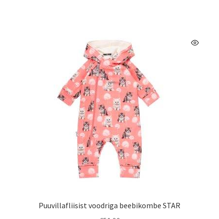
on
mitu
varianti.
Valikuid
saab
teha
tootelehel.
Puuvillafliisist voodriga beebikombe STAR