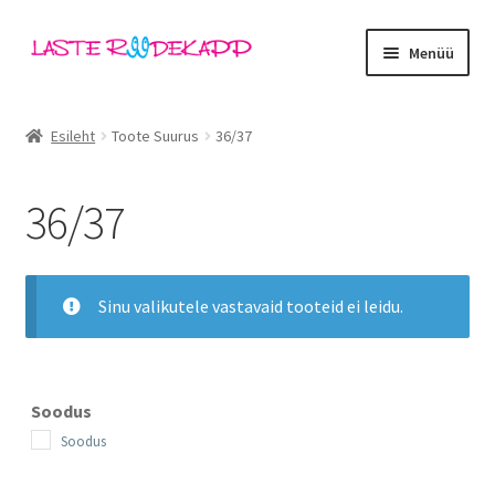
Liigu
Liigu
Menüü
navigeerimisele
sisu
juurde
Ava
Kategooriad
alamm
Esileht
Toote Suurus
36/37
Tüdrukud
36/37
Poisid
Beebid
Sinu valikutele vastavaid tooteid ei leidu.
Ava
Kaubamärgid
alamm
Outlet
Soodus
Soodus