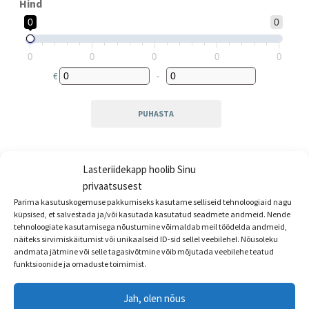
Hind
0
0
0
0
0
0
0
€
-
Minimum Price
Maximum Price
PUHASTA
Lasteriidekapp hoolib Sinu
privaatsusest
Privaatsuspoliitika
Parima kasutuskogemuse pakkumiseks kasutame selliseid tehnoloogiaid nagu
küpsised, et salvestada ja/või kasutada kasutatud seadmete andmeid. Nende
Ostu-ja müügitingimused
tehnoloogiate kasutamisega nõustumine võimaldab meil töödelda andmeid,
näiteks sirvimiskäitumist või unikaalseid ID-sid sellel veebilehel. Nõusoleku
Võta ühendust
andmata jätmine või selle tagasivõtmine võib mõjutada veebilehe teatud
funktsioonide ja omaduste toimimist.
Küpsiste kasutamise tingimused
Jah, olen nõus