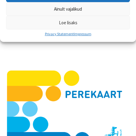
Tagastamine ja vahetamine
Ainult vajalikud
Mõõdutabelid
Loe lisaks
Korduma kippuvad küsimused
Privacy Statement
Impressum