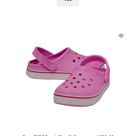
tootel
€39.99.
€31.99.
on
mitu
varianti.
Valikuid
saab
teha
tootelehel.