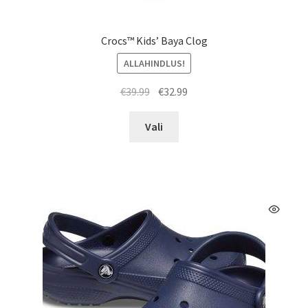
Crocs™ Kids’ Baya Clog
ALLAHINDLUS!
Algne
Praegune
€
39.99
€
32.99
hind
hind
Sellel
oli:
on:
Vali
tootel
€39.99.
€32.99.
on
mitu
varianti.
Valikuid
saab
teha
tootelehel.