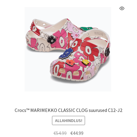
CELAVI
Cougar
Creamie
ColorKids
Crocs
EnFant
HUPPA
Crocs™ MARIMEKKO CLASSIC CLOG suurused C12-J2
HUTTELIHUT
ALLAHINDLUS!
Algne
Praegune
€
54.99
€
44.99
KEEN