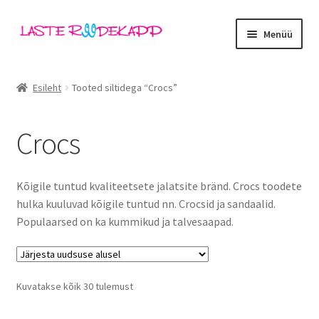
Liigu
Liigu
Menüü
navigeerimisele
sisu
juurde
Ava
Kategooriad
alamm
Esileht
Tooted siltidega “Crocs”
Tüdrukud
Crocs
Poisid
Beebid
Kõigile tuntud kvaliteetsete jalatsite bränd. Crocs toodete
hulka kuuluvad kõigile tuntud nn. Crocsid ja sandaalid.
Ava
Kaubamärgid
Populaarsed on ka kummikud ja talvesaapad.
alamm
Affenzahn
Sorditud
Kuvatakse kõik 30 tulemust
Boboli
uusimate
järgi