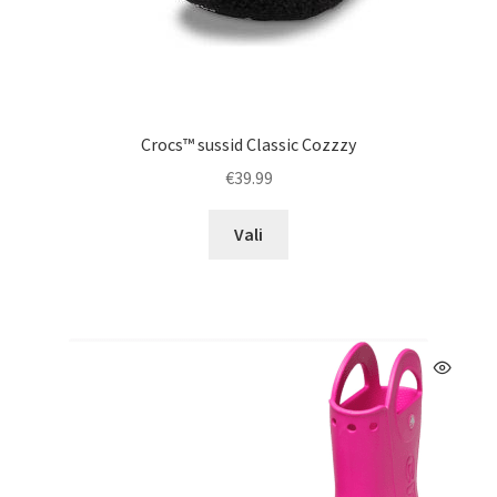
Crocs™ sussid Classic Cozzzy
€
39.99
Sellel
Vali
tootel
on
mitu
varianti.
Valikuid
saab
teha
tootelehel.