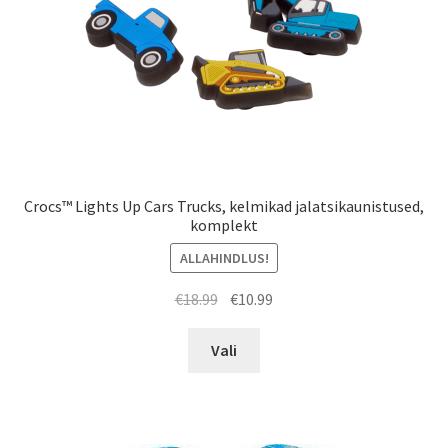
Crocs™ Lights Up Cars Trucks, kelmikad jalatsikaunistused,
komplekt
ALLAHINDLUS!
Algne
Praegune
€
18.99
€
10.99
hind
hind
Sellel
oli:
on:
Vali
tootel
€18.99.
€10.99.
on
mitu
varianti.