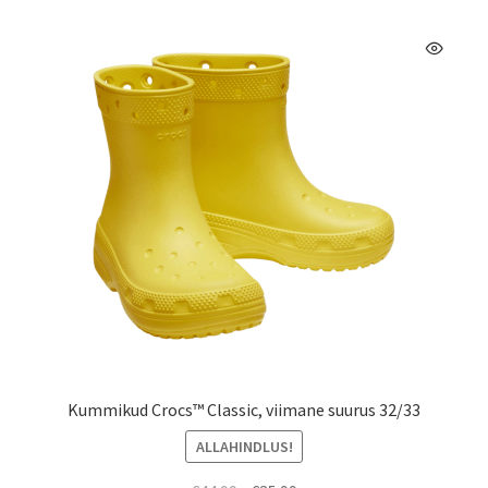
varianti.
Valikuid
saab
teha
tootelehel.
Kummikud Crocs™ Classic, viimane suurus 32/33
ALLAHINDLUS!