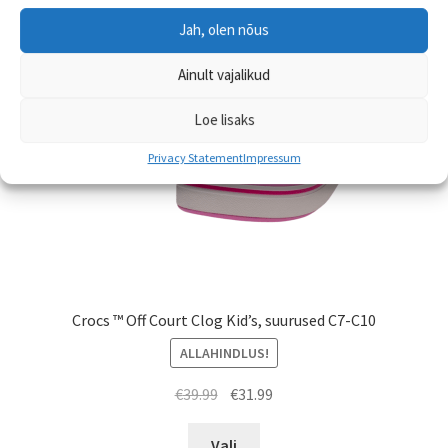
saab
Jah, olen nõus
teha
tootelehel.
Ainult vajalikud
Loe lisaks
Privacy Statement
Impressum
Crocs ™ Off Court Clog Kid’s, suurused C7-C10
ALLAHINDLUS!
Algne
Praegune
€
39.99
€
31.99
hind
hind
Sellel
oli:
on:
Vali