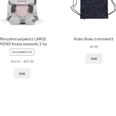
ffenzahni seljakott LARGE
Koko Noko trennikott
RIEND Koala vanusele 3-5a
€
4.99
ALLAHINDLUS!
Sellel
Vali
Algne
Praegune
€
59.99
€
47.99
tootel
hind
hind
on
Sellel
oli:
on:
mitu
Vali
tootel
€59.99.
€47.99.
varianti.
on
Valikuid
mitu
saab
varianti.
teha
Valikuid
tootelehe
saab
teha