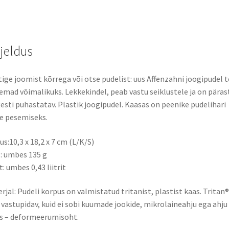
rjeldus
ige joomist kõrrega või otse pudelist: uus Affenzahni joogipudel 
mad võimalikuks. Lekkekindel, peab vastu seiklustele ja on päras
esti puhastatav. Plastik joogipudel. Kaasas on peenike pudelihari
e pesemiseks.
us:10,3 x 18,2 x 7 cm (L/K/S)
: umbes 135 g
: umbes 0,43 liitrit
rjal: Pudeli korpus on valmistatud tritanist, plastist kaas. Tritan
i vastupidav, kuid ei sobi kuumade jookide, mikrolaineahju ega ahju
s – deformeerumisoht.