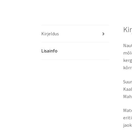
Ki
Kirjeldus
Naut
Lisainfo
mõle
kerg
kõrr
Suur
Kaal
Maht
Mate
erit
jaok