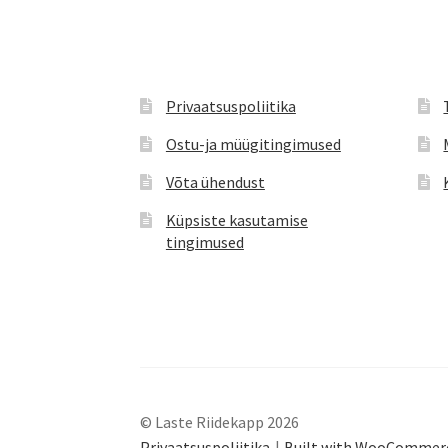
Privaatsuspoliitika
Ostu-ja müügitingimused
Võta ühendust
Küpsiste kasutamise
tingimused
© Laste Riidekapp 2026
Privaatsuspoliitika
Built with WooCommer