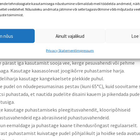
dalt suletud ja suuosa oleks lekke vältimiseks alla keeratud.
nde tehnoloogiate kasutamisega nõustumine võimaldab meil töödelda andmeid, näite
ge täitke pudelit üle, et vältida ülevoolu sulgemisel.
 sellel veebilehel. Nõusoleku andmata jätmine või selle tagasivõtmine võib mõjutada vee
uste toimimist.
ge närige joogitila.
ge külmutage pudelit.
idke pudelit eemal teravatest esemetest, kuna need võivad toode
en nõus
Ainult vajalikud
Loe 
ustada.
stamine ja hooldus:
Privacy Statement
Impressum
gieeni tagamiseks puhastage pudelit, suukorvi ja tihendusrõngast
 pärast iga kasutamist sooja vee, kerge pesuvahendi või pehme
aga. Kasutage kaasasolevat joogikõrre puhastamise harja.
deliharja kasutage kangekaelsete plekkide puhul.
ie pudel on nõudepesumasinas pestav (kuni 65°C), kuid soovitame 
tsi puhastada, et nautida pudelite disaini kauem ja pikendada pude
tusiga.
ge kasutage puhastamiseks pleegitusvahendit, klooripõhiseid
stusvahendeid ega abrasiivseid puhastusvahendeid.
lun eemaldage ja puhastage kaane tihendusrõngast regulaarselt.
rast puhastamist kuivatage pudel põhjalikult ja hoidke seda avatu