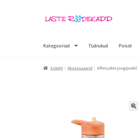
Liigu
Liigu
navigeerimisele
sisu
juurde
Kategooriad
Tüdrukud
Poisid
Esileht
Aksessuaarid
Affenzahni joogipudel
🔍