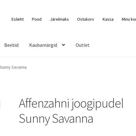
Esileht
Pood
Järelmaks
Ostukorv
Kassa
Minu ko
Beebid
Kaubamärgid
Outlet
 Sunny Savanna
Affenzahni joogipudel
Sunny Savanna