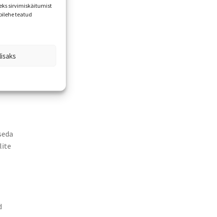
ks sirvimiskäitumist
bilehe teatud
t
lisaks
seda
lite
d