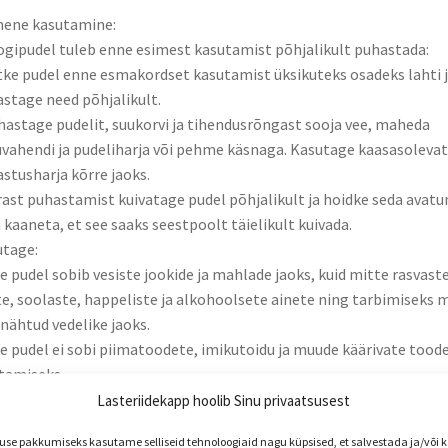
mene kasutamine:
ogipudel tuleb enne esimest kasutamist põhjalikult puhastada:
tke pudel enne esmakordset kasutamist üksikuteks osadeks lahti 
stage need põhjalikult.
hastage pudelit, suukorvi ja tihendusrõngast sooja vee, maheda
vahendi ja pudeliharja või pehme käsnaga. Kasutage kaasasolevat
stusharja kõrre jaoks.
rast puhastamist kuivatage pudel põhjalikult ja hoidke seda avatu
 kaaneta, et see saaks seestpoolt täielikult kuivada.
tage:
ie pudel sobib vesiste jookide ja mahlade jaoks, kuid mitte rasvaste
te, soolaste, happeliste ja alkohoolsete ainete ning tarbimiseks 
nähtud vedelike jaoks.
ie pudel ei sobi piimatoodete, imikutoidu ja muude käärivate tood
itamiseks.
ie pudel ei sobi gaseeritud jookide jaoks.
Lasteriidekapp hoolib Sinu privaatsusest
enduge, et tihendusrõngas oleks õigesti sisestatud, kaas oleks
e pakkumiseks kasutame selliseid tehnoloogiaid nagu küpsised, et salvestada ja/või