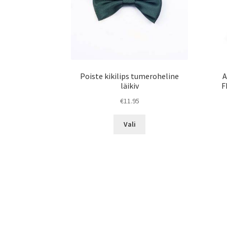
Poiste kikilips tumeroheline
A
läikiv
F
€
11.95
Sellel
Vali
tootel
on
mitu
varianti.
Valikuid
saab
teha
tootelehel.