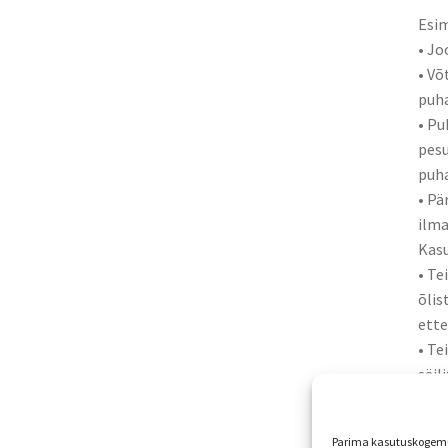
Esi
• Jo
• Võ
puha
• Pu
pesu
puha
• Pä
ilma
Kasu
• Te
õlis
ette
• Te
säil
• Te
• Ve
Parima kasutuskogemus