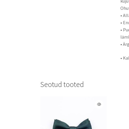
kuju
Ohut
• Al
• En
• Pu
läm
• Är
• Ka
Seotud tooted