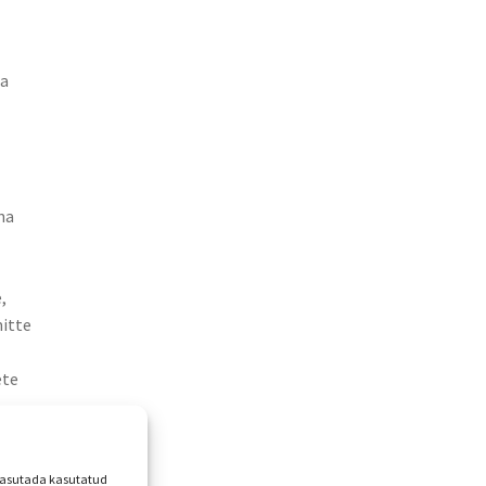
ja
na
,
mitte
ete
 kasutada kasutatud