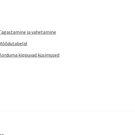
tootelehel.
Tagastamine ja vahetamine
Mõõdutabelid
Korduma kippuvad küsimused
ce
.