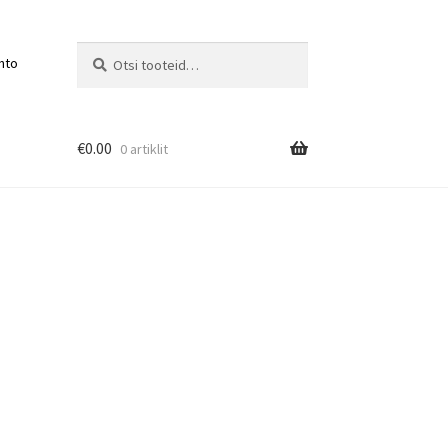
Otsi:
Otsi
nto
€
0.00
0 artiklit