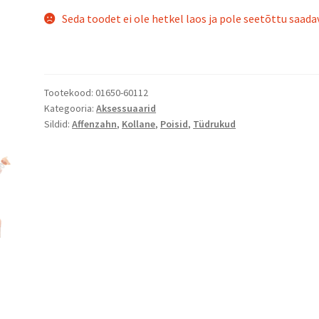
Seda toodet ei ole hetkel laos ja pole seetõttu saadav
Tootekood:
01650-60112
Kategooria:
Aksessuaarid
Sildid:
Affenzahn
,
Kollane
,
Poisid
,
Tüdrukud