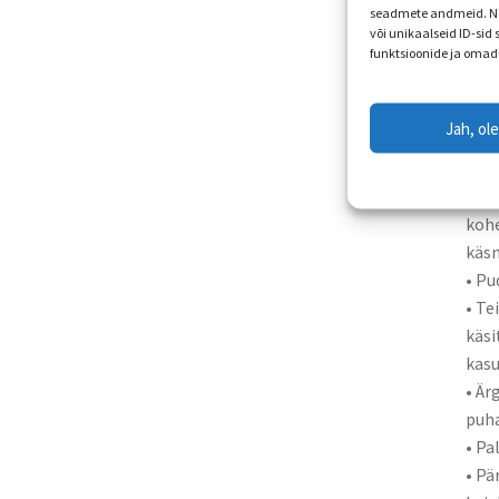
tihe
seadmete andmeid. Ne
• Är
või unikaalseid ID-sid
funktsioonide ja omad
• Är
• Är
• Ho
Jah, ol
kahj
Puha
• Hü
kohe
käsn
• Pu
• Te
käsi
kasu
• Är
puha
• Pa
• Pä