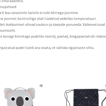
l ilma kaaneta.
usjuhised:
la 6 kuu vanustele lastele ei sobi kõrrega joomine.
ne joomist kontrollige alati täidetud vedeliku temperatuuri.
deli kukkumisel võivad suukorv ja käepide puruneda. Väikesed osad 
bumisoht.
ge kunagi kinnitage pudelile nöörid, paelad, kingapaelad või riideo
hjustatud pudel tuleb ära visata, et vältida vigastuste ohtu.