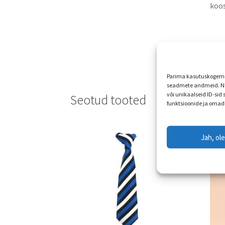
koos
Parima kasutuskogemus
seadmete andmeid. Ne
või unikaalseid ID-sid
Seotud tooted
funktsioonide ja omad
Jah, ol