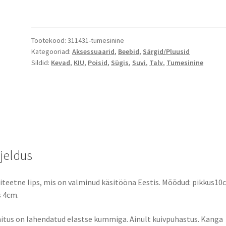
Tootekood:
311431-tumesinine
Kategooriad:
Aksessuaarid
,
Beebid
,
Särgid/Pluusid
Sildid:
Kevad
,
KIU
,
Poisid
,
Sügis
,
Suvi
,
Talv
,
Tumesinine
rjeldus
iteetne lips, mis on valminud käsitööna Eestis. Mõõdud: pikkus10
s 4cm.
itus on lahendatud elastse kummiga. Ainult kuivpuhastus. Kanga