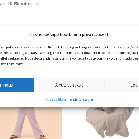
tis 100%polüester.
Lasteriidekapp hoolib Sinu privaatsusest
e pakkumiseks kasutame selliseid tehnoloogiaid nagu küpsised, et salvestada ja/või
nde tehnoloogiate kasutamisega nõustumine võimaldab meil töödelda andmeid, näite
 sellel veebilehel. Nõusoleku andmata jätmine või selle tagasivõtmine võib mõjutada vee
uste toimimist.
en nõus
Ainult vajalikud
Loe 
Privacy Statement
Impressum