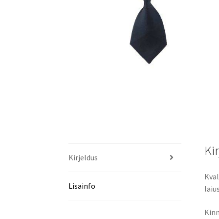
Ki
Kirjeldus
Kval
Lisainfo
laiu
Kinn