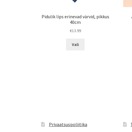
Pidulik lips erinevad värvid, pikkus
40cm
€
13.99
Sellel
Vali
tootel
on
mitu
varianti.
Valikuid
saab
teha
tootelehel.
Privaatsuspoliitika