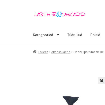
Liigu
Liigu
navigeerimisele
sisu
juurde
Kategooriad
Tüdrukud
Poisid
Esileht
Aksessuaarid
Beebi lips tumesinine
🔍