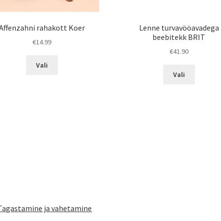
Affenzahni rahakott Koer
Lenne turvavööavadega
beebitekk BRIT
€
14.99
€
41.90
Sellel
Vali
Sellel
tootel
Vali
tootel
on
on
mitu
mitu
varianti.
varianti.
Valikuid
Valikuid
saab
saab
teha
teha
tootelehel.
tootelehe
Tagastamine ja vahetamine