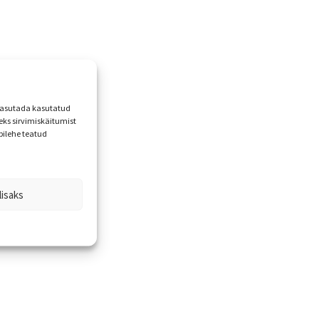
 kasutada kasutatud
ks sirvimiskäitumist
bilehe teatud
lisaks