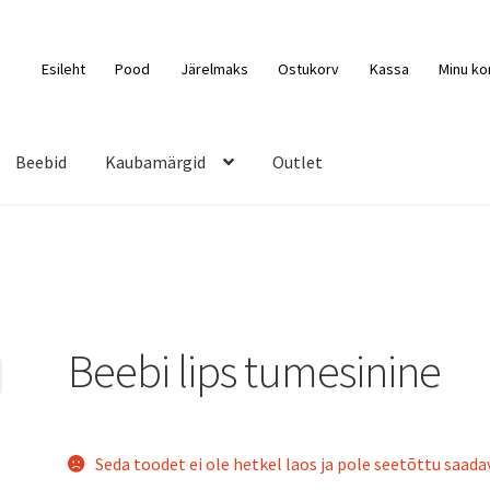
Esileht
Pood
Järelmaks
Ostukorv
Kassa
Minu ko
Beebid
Kaubamärgid
Outlet
Beebi lips tumesinine
Seda toodet ei ole hetkel laos ja pole seetõttu saadav