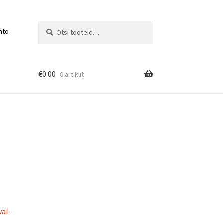
Otsi:
Otsi
nto
€
0.00
0 artiklit
al.