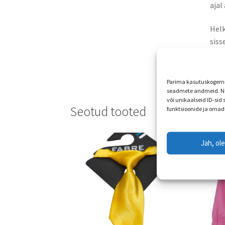
ajal
Helk
sisse
Helk
Parima kasutuskogemus
seadmete andmeid. Ne
või unikaalseid ID-sid
Seotud tooted
funktsioonide ja omad
Jah, ol