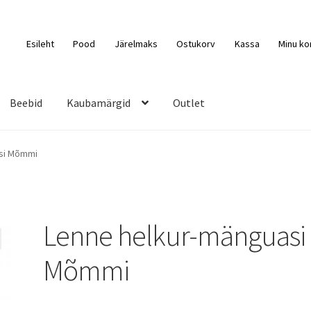
Esileht
Pood
Järelmaks
Ostukorv
Kassa
Minu ko
Beebid
Kaubamärgid
Outlet
si Mõmmi
Lenne helkur-mänguasi
Mõmmi