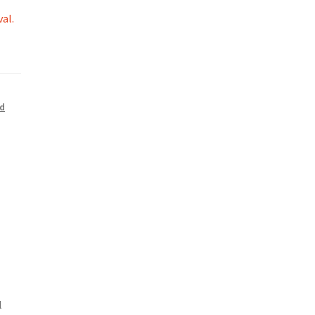
al.
d
l