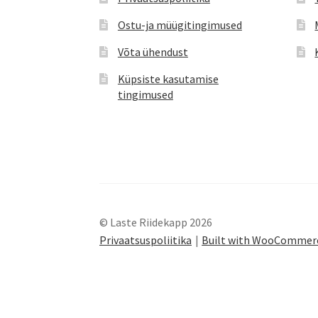
Ostu-ja müügitingimused
Võta ühendust
Küpsiste kasutamise
tingimused
© Laste Riidekapp 2026
Privaatsuspoliitika
Built with WooCommer