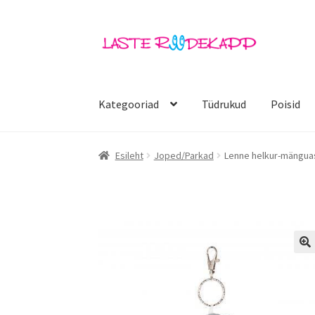
Liigu
Liigu
navigeerimisele
sisu
juurde
Kategooriad
Tüdrukud
Poisid
Esileht
Joped/Parkad
Lenne helkur-mängua
🔍