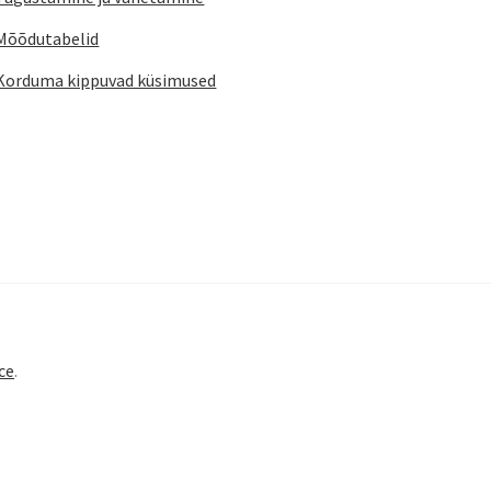
Mõõdutabelid
Korduma kippuvad küsimused
ce
.