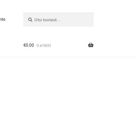
Otsi:
Otsi
nto
€
0.00
0 artiklit