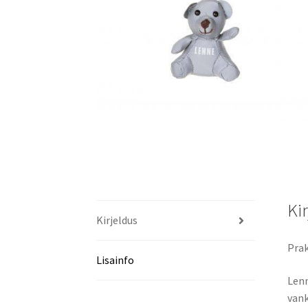
Ki
Kirjeldus
Prak
Lisainfo
Lenn
vank