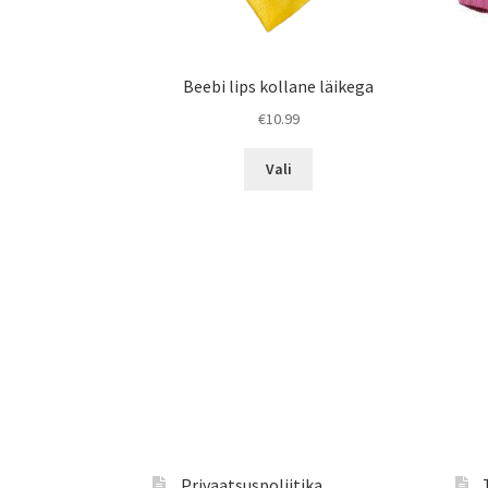
Beebi lips kollane läikega
€
10.99
Sellel
Vali
tootel
on
mitu
varianti.
Valikuid
saab
teha
tootelehel.
Privaatsuspoliitika