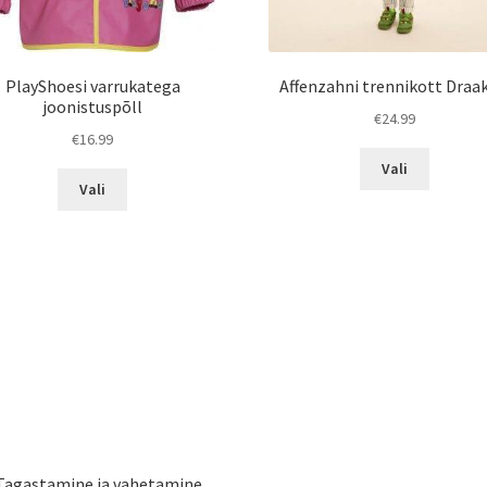
PlayShoesi varrukatega
Affenzahni trennikott Draa
joonistuspõll
€
24.99
€
16.99
Sellel
Vali
Sellel
tootel
Vali
tootel
on
on
mitu
mitu
varianti.
varianti.
Valikuid
Valikuid
saab
saab
teha
teha
tootelehe
tootelehel.
Tagastamine ja vahetamine