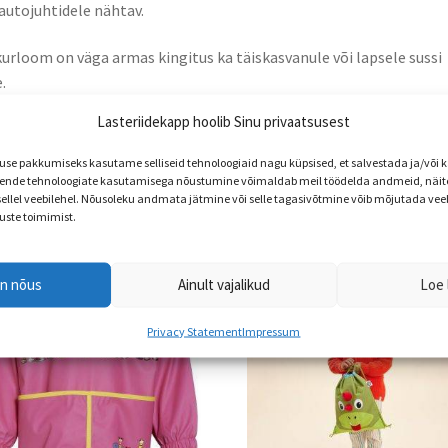
 autojuhtidele nähtav.
urloom on väga armas kingitus ka täiskasvanule või lapsele sussi
.
Lasteriidekapp hoolib Sinu privaatsusest
uri pikkus on 8 cm.
e pakkumiseks kasutame selliseid tehnoloogiaid nagu küpsised, et salvestada ja/või
nde tehnoloogiate kasutamisega nõustumine võimaldab meil töödelda andmeid, näite
 sellel veebilehel. Nõusoleku andmata jätmine või selle tagasivõtmine võib mõjutada vee
uste toimimist.
en nõus
Ainult vajalikud
Loe 
Privacy Statement
Impressum