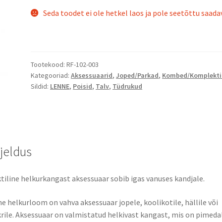
Seda toodet ei ole hetkel laos ja pole seetõttu saadav
Tootekood:
RF-102-003
Kategooriad:
Aksessuaarid
,
Joped/Parkad
,
Kombed/Komplekti
Sildid:
LENNE
,
Poisid
,
Talv
,
Tüdrukud
rjeldus
tiline helkurkangast aksessuaar sobib igas vanuses kandjale.
e helkurloom on vahva aksessuaar jopele, koolikotile, hällile või
rile. Aksessuaar on valmistatud helkivast kangast, mis on pimeda