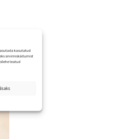
 kasutada kasutatud
ks sirvimiskäitumist
bilehe teatud
lisaks