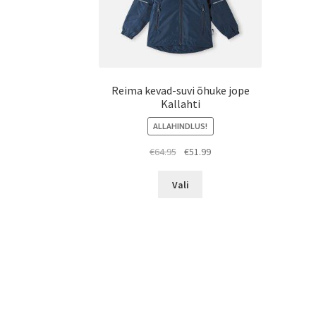
Reima kevad-suvi õhuke jope
Kallahti
ALLAHINDLUS!
Algne
Praegune
€
64.95
€
51.99
hind
hind
Sellel
oli:
on:
Vali
tootel
€64.95.
€51.99.
on
mitu
varianti.
Valikuid
saab
teha
tootelehel.