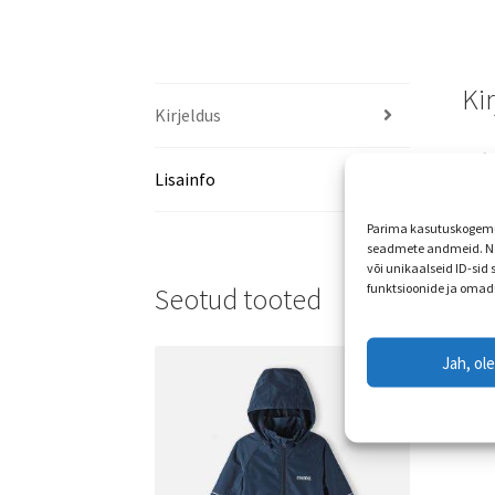
Ki
Kirjeldus
Soft
Lisainfo
Parima kasutuskogemus
seadmete andmeid. Ne
või unikaalseid ID-sid
funktsioonide ja omad
Seotud tooted
Jah, ol