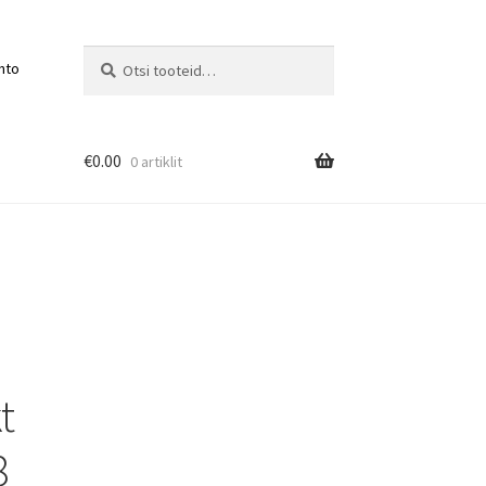
Otsi:
Otsi
nto
€
0.00
0 artiklit
t
8