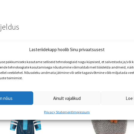
kogus
rjeldus
shell kangast komplekt. Komplektis on traksidega püksid.
Lasteriidekapp hoolib Sinu privaatsusest
e pakkumiseks kasutame selliseid tehnoloogiaid nagu küpsised, et salvestada ja/või
nde tehnoloogiate kasutamisega nõustumine võimaldab meil töödelda andmeid, näite
 sellel veebilehel. Nõusoleku andmata jätmine või selle tagasivõtmine võib mõjutada vee
uste toimimist.
en nõus
Ainult vajalikud
Loe 
Privacy Statement
Impressum