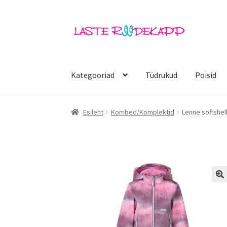
Liigu
Liigu
navigeerimisele
sisu
juurde
Kategooriad
Tüdrukud
Poisid
Esileht
Kombed/Komplektid
Lenne softshel
🔍