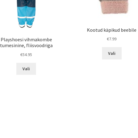
Kootud käpikud beebile
€
7.99
Playshoesi vihmakombe
tumesinine, fliisvoodriga
Sellel
Vali
€
54.95
tootel
on
Sellel
Vali
mitu
tootel
varianti.
on
Valikuid
mitu
saab
varianti.
teha
Valikuid
tootelehe
saab
teha
tootelehel.