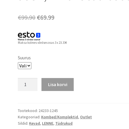
Algne
Praegune
€
99.90
€
69.99
hind
hind
oli:
on:
Maksa kolmes võrdses osas 3 x 23.33€
€99.90.
€69.99.
Suurus
Lenne
Lisa korvi
softshell
komplekt
JOSH,
viimane
Tootekood:
24233-1245
Kategooriad:
Kombed/Komplektid
,
Outlet
suurus
Sildid:
Kevad
,
LENNE
,
Tüdrukud
98