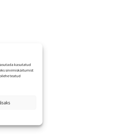
 kasutada kasutatud
ks sirvimiskäitumist
bilehe teatud
lisaks