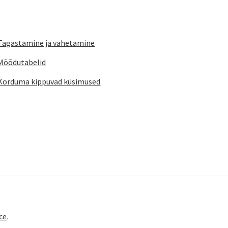
Tagastamine ja vahetamine
Mõõdutabelid
Korduma kippuvad küsimused
ce
.