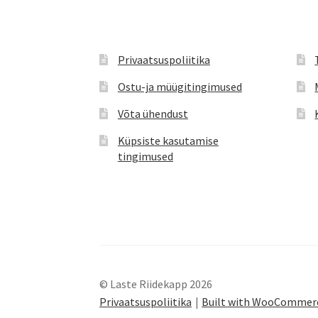
Privaatsuspoliitika
Ostu-ja müügitingimused
Võta ühendust
Küpsiste kasutamise
tingimused
© Laste Riidekapp 2026
Privaatsuspoliitika
Built with WooCommer