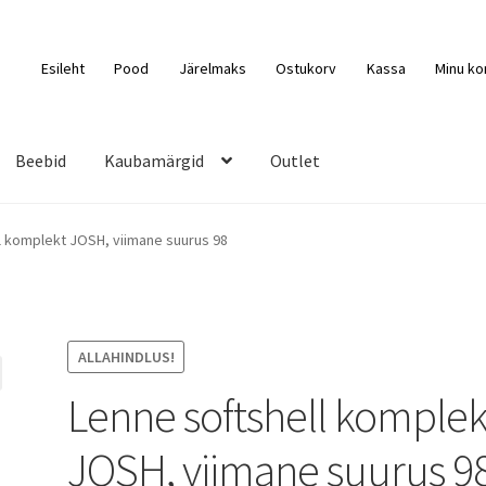
Esileht
Pood
Järelmaks
Ostukorv
Kassa
Minu ko
Beebid
Kaubamärgid
Outlet
l komplekt JOSH, viimane suurus 98
ALLAHINDLUS!
Lenne softshell komplek
JOSH, viimane suurus 9