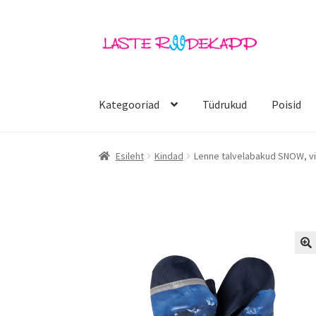
Liigu
Liigu
navigeerimisele
sisu
juurde
Kategooriad
Tüdrukud
Poisid
Esileht
Kindad
Lenne talvelabakud SNOW, vi
🔍