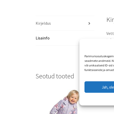
Ki
Kirjeldus
Vett
Lisainfo
talv
pike
kind
Parima kasutuskogemus
seadmete andmeid. Ne
või unikaalseid ID-sid
funktsioonide ja omad
Seotud tooted
Jah, ol