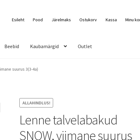
Esileht
Pood
Järelmaks
Ostukorv
Kassa
Minu ko
Beebid
Kaubamärgid
Outlet
imane suurus 3(3-4a)
ALLAHINDLUS!
Lenne talvelabakud
SNOW, viimane suurus