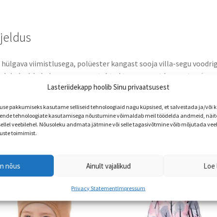
rjeldus
 hülgava viimistlusega, polüester kangast sooja villa-segu voodri
e labakud. Labaku peopesa on tehtud tugevamast kangast, mis
Lasteriidekapp hoolib Sinu privaatsusest
ndab toote kasutusiga. Labaku välisküljel on helkurriba, mis anna
lust pimedal ajal.
e pakkumiseks kasutame selliseid tehnoloogiaid nagu küpsised, et salvestada ja/või
nde tehnoloogiate kasutamisega nõustumine võimaldab meil töödelda andmeid, näite
 sellel veebilehel. Nõusoleku andmata jätmine või selle tagasivõtmine võib mõjutada vee
uste toimimist.
en nõus
Ainult vajalikud
Loe 
Privacy Statement
Impressum