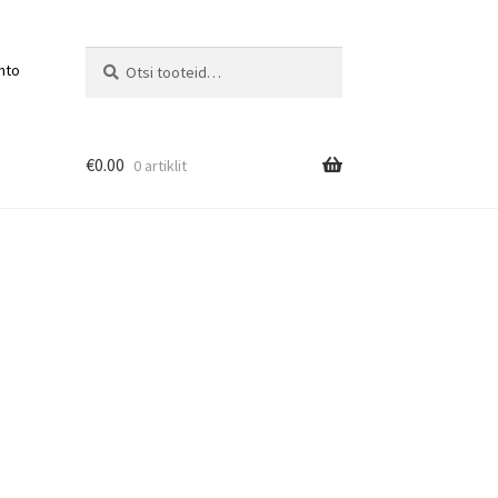
Otsi:
Otsi
nto
€
0.00
0 artiklit