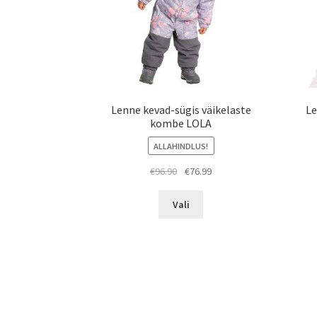
Lenne kevad-sügis väikelaste
Le
kombe LOLA
ALLAHINDLUS!
Algne
Praegune
€
96.90
€
76.99
hind
hind
Sellel
oli:
on:
Vali
tootel
€96.90.
€76.99.
on
mitu
varianti.
Valikuid
saab
teha