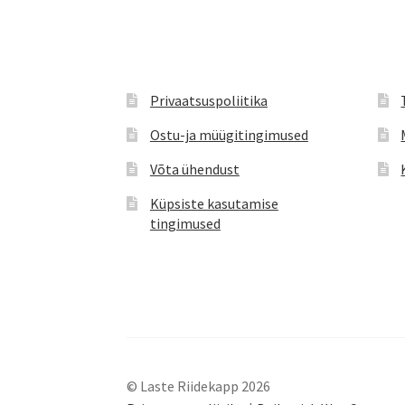
tootelehel.
Privaatsuspoliitika
Ostu-ja müügitingimused
Võta ühendust
Küpsiste kasutamise
tingimused
© Laste Riidekapp 2026