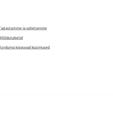
Tagastamine ja vahetamine
Mõõdutabelid
Korduma kippuvad küsimused