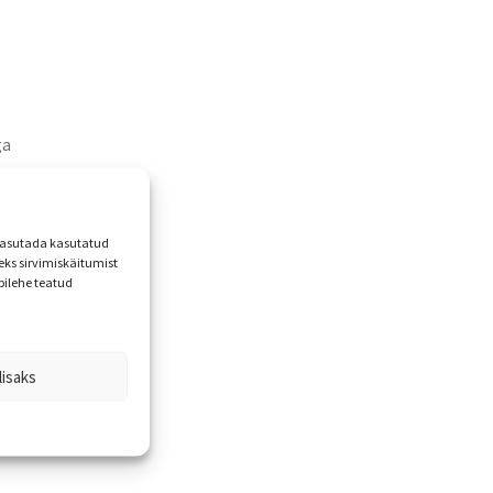
ga
b
 kasutada kasutatud
ks sirvimiskäitumist
bilehe teatud
lisaks