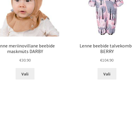
nne meriinovillane beebide
Lenne beebide talvekomb
maskmüts DARBY
BERRY
€
30.90
€
104.90
Sellel
Sellel
Vali
Vali
tootel
tootel
on
on
mitu
mitu
varianti.
varianti.
Valikuid
Valikuid
saab
saab
teha
teha
tootelehel.
tootelehe