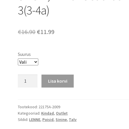
3(3-4a)
Algne
Praegune
€
16.90
€
11.99
hind
hind
oli:
on:
Suurus
€16.90.
€11.99.
Lenne
Lisa korvi
talvelabakud
SNOW,
viimane
suurus
Tootekood:
22175A-2009
Kategooriad:
Kindad
,
Outlet
3(3-
Sildid:
LENNE
,
Poisid
,
Sinine
,
Talv
4a)
kogus