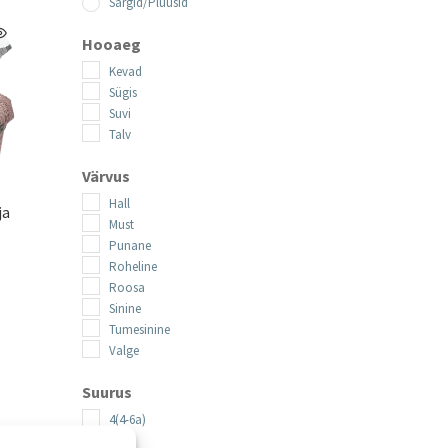
Särgid/Pluusid
Hooaeg
Kevad
Sügis
Suvi
Talv
Värvus
Hall
ja
Must
Punane
Roheline
Roosa
Sinine
aegune
Tumesinine
nd
Valge
l
:
el
0.99.
Suurus
4(4-6a)
nti.