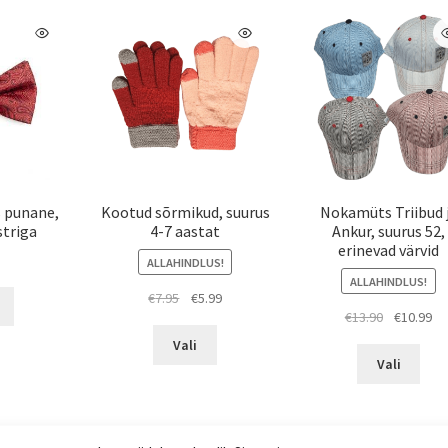
s punane,
Kootud sõrmikud, suurus
Nokamüts Triibud 
triga
4-7 aastat
Ankur, suurus 52,
erinevad värvid
5
ALLAHINDLUS!
ALLAHINDLUS!
Sellel
Algne
Praegune
€
7.95
€
5.99
Algne
Pr
€
13.90
€
10.99
tootel
hind
hind
Sellel
hind
hi
on
oli:
on:
Vali
Selle
tootel
oli:
on
mitu
€7.95.
€5.99.
Vali
toot
on
€13.90.
€1
varianti.
on
mitu
Valikuid
mitu
varianti.
saab
varia
Valikuid