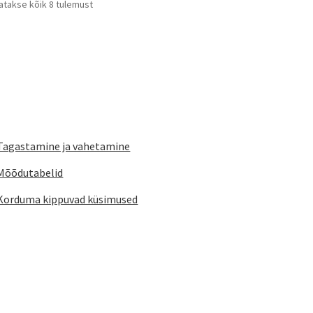
Sorditud
atakse kõik 8 tulemust
Valik
teha
tootelehel.
uusimate
saa
tootelehel.
järgi
teha
toot
Tagastamine ja vahetamine
Mõõdutabelid
Korduma kippuvad küsimused