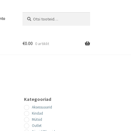
Otsi:
Otsi
nto
€
0.00
0 artiklit
Kategooriad
Aksessuaarid
Kindad
Mütsid
Outlet