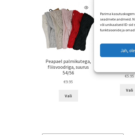
teha
tootelehel.
Parima kasutuskogemus
seadmete andmeid. Ne
või unikaalseid ID-sid
funktsioonide ja omad
Jah, ol
Peapael palmikutega,
Kevad-sügis 
fliisvoodriga, suurus
suurus 4
54/56
€
5.95
€
9.95
Vali
Sellel
Vali
tootel
on
mitu
varianti.
Valikuid
saab