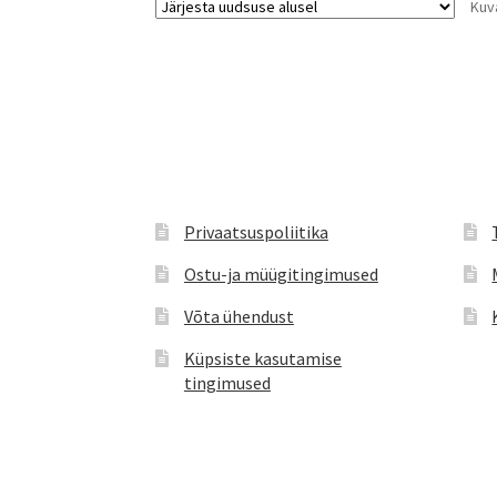
Kuv
teha
tootelehel.
Privaatsuspoliitika
Ostu-ja müügitingimused
Võta ühendust
Küpsiste kasutamise
tingimused