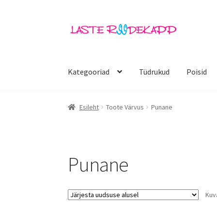
Liigu
Liigu
navigeerimisele
sisu
juurde
Kategooriad
Tüdrukud
Poisid
Esileht
Toote Värvus
Punane
Punane
Kuv