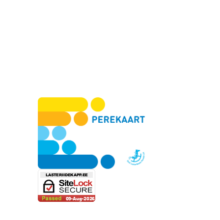
uid
b
elehel.