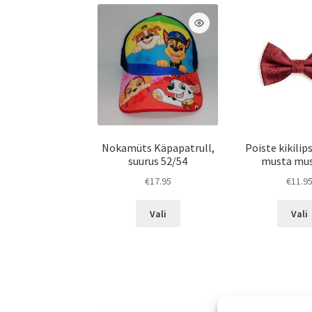
Nokamüts Käpapatrull,
Poiste kikilip
suurus 52/54
musta mus
€
17.95
€
11.9
Sellel
Vali
Vali
tootel
on
mitu
varianti.
Valikuid
saab