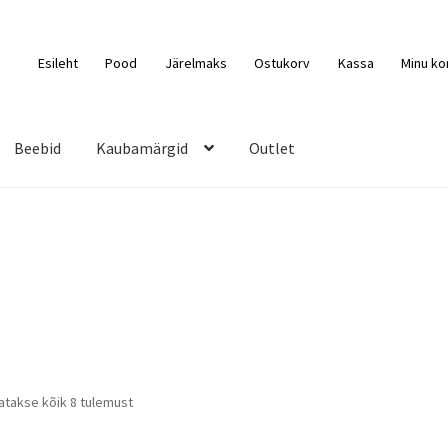
Esileht
Pood
Järelmaks
Ostukorv
Kassa
Minu ko
Beebid
Kaubamärgid
Outlet
Sorditud
atakse kõik 8 tulemust
uusimate
järgi