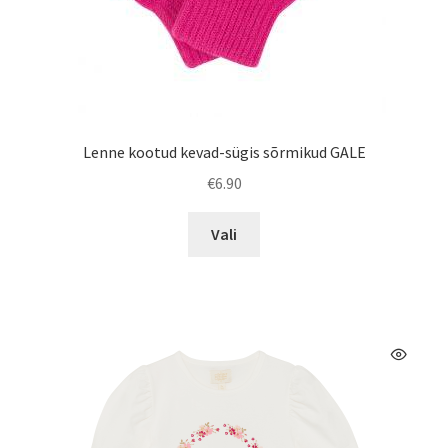
Lenne kootud kevad-sügis sõrmikud GALE
€
6.90
Sellel
Vali
tootel
on
mitu
varianti.
Valikuid
saab
teha
tootelehel.