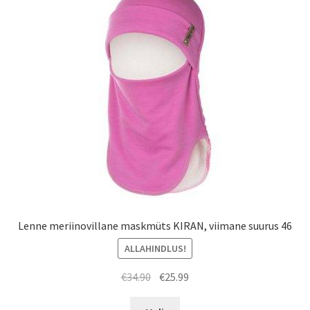
saab
teha
tootelehel.
Lenne meriinovillane maskmüts KIRAN, viimane suurus 46
ALLAHINDLUS!
Algne
Praegune
€
34.90
€
25.99
hind
hind
Sellel