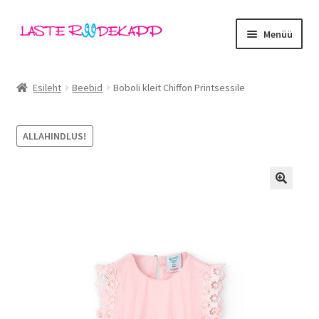
Liigu
Liigu
Menüü
navigeerimisele
sisu
juurde
Ava
Kategooriad
alamm
Esileht
Beebid
Boboli kleit Chiffon Printsessile
Tüdrukud
ALLAHINDLUS!
Poisid
Beebid
🔍
Ava
Kaubamärgid
alamm
Outlet