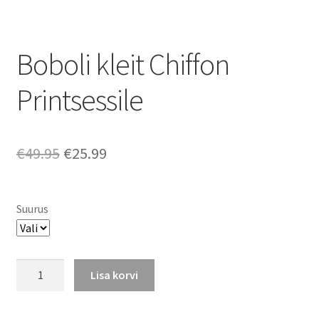
Boboli kleit Chiffon
Printsessile
Algne
Praegune
€
49.95
€
25.99
hind
hind
oli:
on:
Suurus
€49.95.
€25.99.
Boboli
Lisa korvi
kleit
Chiffon