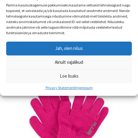
Favorite pidulikud, mustriga sukkpüksid 20 den
Parima kasutuskogemuse pakkumiseks kasutame selliseid tehnoloogiaid nagu
küpsised, et salvestada ja/või kasutada kasutatud seadmete andmeid. Nende
€
6.90
tehnoloogiate kasutamisega nõustumine võimaldab meil töödelda andmeid,
näiteks sirvimiskäitumist või unikaalseid ID-sid sellel veebilehel. Nõusoleku
Sellel
Vali
andmata jätmine või selle tagasivõtmine võib mõjutada veebilehe teatud
tootel
funktsioonide ja omaduste toimimist.
on
mitu
Jah, olen nõus
varianti.
Seotud tooted
Ainult vajalikud
Valikuid
saab
Loe lisaks
teha
tootelehel.
Privacy Statement
Impressum