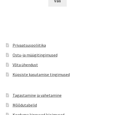
oli:
on:
Vali
tootel
€34.90.
€25.99.
on
mitu
varianti.
Valikuid
saab
teha
Privaatsuspoliitika
tootelehel.
Ostu-ja müügitingimused
Võta ühendust
Küpsiste kasutamise tingimused
Tagastamine ja vahetamine
Mõõdutabelid
Korduma kippuvad küsimused