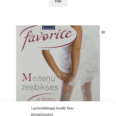
Vali
tootel
on
mitu
varianti.
Valikuid
saab
teha
tootelehel.
Lasteriidekapp hoolib Sinu
privaatsusest