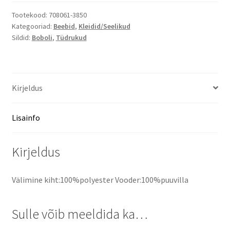
Printsessile
kogus
Tootekood:
708061-3850
Kategooriad:
Beebid
,
Kleidid/Seelikud
Sildid:
Boboli
,
Tüdrukud
Kirjeldus
Lisainfo
Kirjeldus
Välimine kiht:100%polyester Vooder:100%puuvilla
Sulle võib meeldida ka…