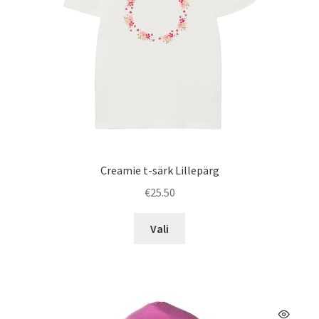
Creamie t-särk Lillepärg
€
25.50
Sellel
Vali
tootel
on
mitu
varianti.
Valikuid