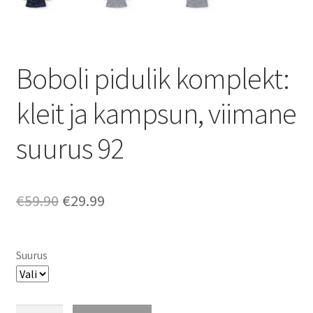
Boboli pidulik komplekt:
kleit ja kampsun, viimane
suurus 92
Algne
Praegune
€
59.90
€
29.99
hind
hind
oli:
on:
Suurus
€59.90.
€29.99.
Boboli