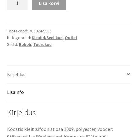
Lisa korvi
pidulik
komplekt:
kleit
ja
Tootekood:
705024-9935
Kategooriad:
Kleidid/Seelikud
,
Outlet
kampsun,
Sildid:
Boboli
,
Tüdrukud
viimane
suurus
92
kogus
Kirjeldus
Lisainfo
Kirjeldus
Koostis kleit :sifoonist osa 100%polyester, vooder:
95%puuvill ja 5%elastaani. Kampsun: 82%akrüül,