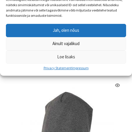
näiteks sirvimiskäitumist või unikaalseid ID-sid sellel veebilehel. Nõusoleku
andmata jätmine või selle tagasivõtmine võib mõjutada veebilehe teatud
Lenne puuvillasametist meriinovoodriga beebimüts PIP
funktsioonide ja omaduste toimimist.
ALLAHINDLUS!
Jah, olen nõus
Algne
Praegune
€
18.90
€
13.99
hind
hind
Ainult vajalikud
Sellel
oli:
on:
Vali
tootel
€18.90.
€13.99.
Loe lisaks
on
Privacy Statement
Impressum
mitu
varianti.
Valikuid
saab
teha
tootelehel.