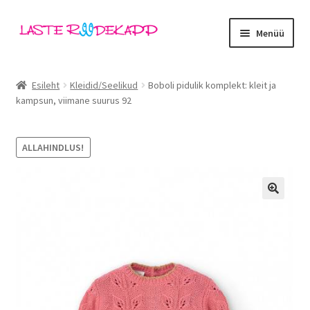
Liigu
Liigu
Menüü
navigeerimisele
sisu
juurde
Ava
Kategooriad
alamm
Esileht
Kleidid/Seelikud
Boboli pidulik komplekt: kleit ja
kampsun, viimane suurus 92
Tüdrukud
Poisid
ALLAHINDLUS!
Beebid
🔍
Ava
Kaubamärgid
alamm
Outlet