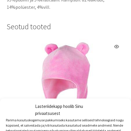
14%polüester, 4%vill.
Seotud tooted
Lasteriidekapp hoolib Sinu
privaatsusest
Parima kasutuskogemuse pakkumiseks kasutame selliseid tehnoloogiaid nagu
küpsised, et salvestada ja/või kasutada kasutatud seadmete andmeid. Nende
tehnoloogiate kasutamisega nõustumine võimaldab meil töödelda andmeid,