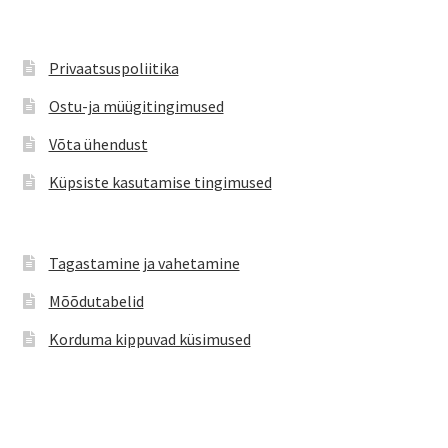
Valikuid
saab
teha
Privaatsuspoliitika
tootelehel.
Ostu-ja müügitingimused
Võta ühendust
Küpsiste kasutamise tingimused
Tagastamine ja vahetamine
Mõõdutabelid
Korduma kippuvad küsimused