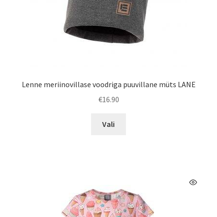
Lenne meriinovillase voodriga puuvillane müts LANE
€
16.90
Sellel
Vali
tootel
on
mitu
varianti.
Valikuid
saab
teha
tootelehel.