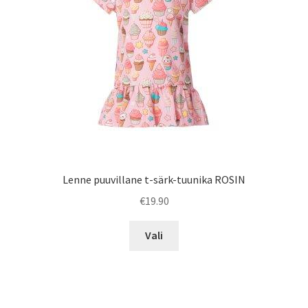
Lenne puuvillane t-särk-tuunika ROSIN
€
19.90
Sellel
Vali
tootel
on
mitu
varianti.