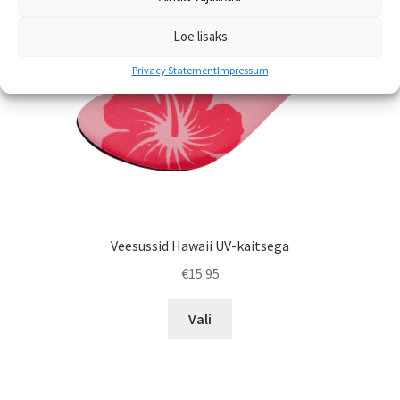
tootelehel.
Loe lisaks
Privacy Statement
Impressum
Veesussid Hawaii UV-kaitsega
€
15.95
Sellel
Vali
tootel
on
mitu
varianti.