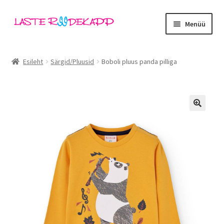
Liigu
Liigu
Menüü
navigeerimisele
sisu
juurde
Ava
Kategooriad
alamm
Esileht
Särgid/Pluusid
Boboli pluus panda pilliga
Tüdrukud
Poisid
🔍
Beebid
Ava
Kaubamärgid
alamm
Outlet