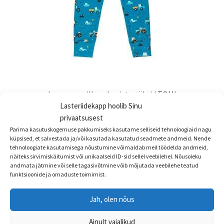
Lenne puuvillased poiste püksid TOMI
Lasteriidekapp hoolib Sinu
€
19.90
privaatsusest
Sellel
Parima kasutuskogemuse pakkumiseks kasutame selliseid tehnoloogiaid nagu
Vali
küpsised, et salvestada ja/või kasutada kasutatud seadmete andmeid. Nende
tootel
tehnoloogiate kasutamisega nõustumine võimaldab meil töödelda andmeid,
on
näiteks sirvimiskäitumist või unikaalseid ID-sid sellel veebilehel. Nõusoleku
andmata jätmine või selle tagasivõtmine võib mõjutada veebilehe teatud
mitu
funktsioonide ja omaduste toimimist.
varianti.
Valikuid
Jah, olen nõus
saab
teha
Ainult vajalikud