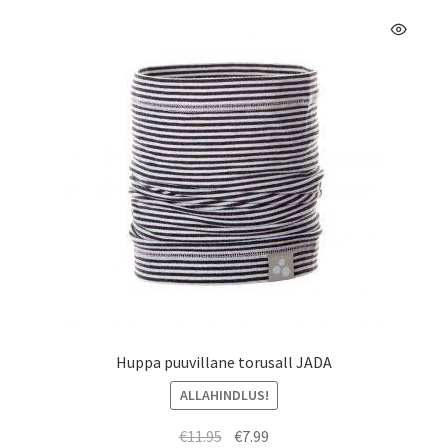
Valikuid
saab
teha
tootelehel.
Huppa puuvillane torusall JADA
ALLAHINDLUS!
Algne
Praegune
€
11.95
€
7.99