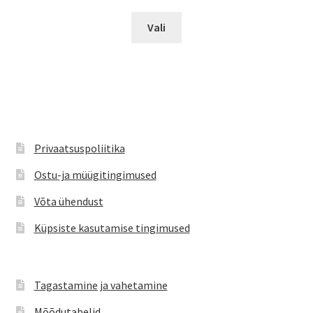
hind
hind
Sellel
oli:
on:
Vali
tootel
€11.95.
€7.99.
on
mitu
varianti.
Valikuid
saab
teha
Privaatsuspoliitika
tootelehel.
Ostu-ja müügitingimused
Võta ühendust
Küpsiste kasutamise tingimused
Tagastamine ja vahetamine
Mõõdutabelid