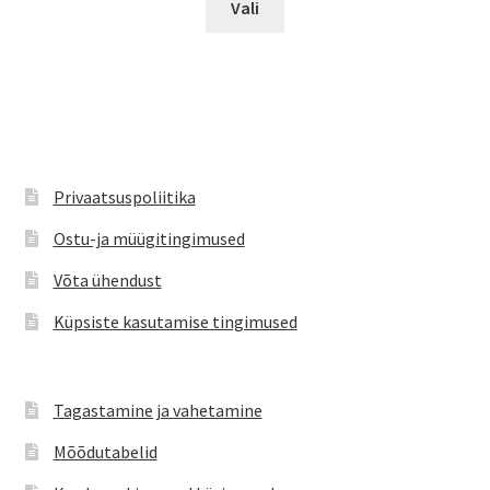
oli:
on:
Vali
tootel
€48.50.
€34.99.
on
mitu
varianti.
Valikuid
saab
teha
Privaatsuspoliitika
tootelehel.
Ostu-ja müügitingimused
Võta ühendust
Küpsiste kasutamise tingimused
Tagastamine ja vahetamine
Mõõdutabelid