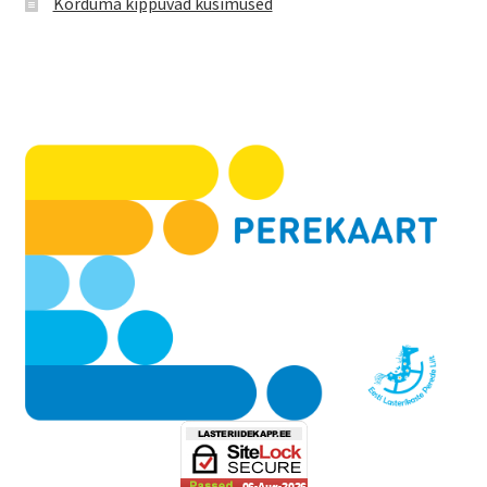
Korduma kippuvad küsimused