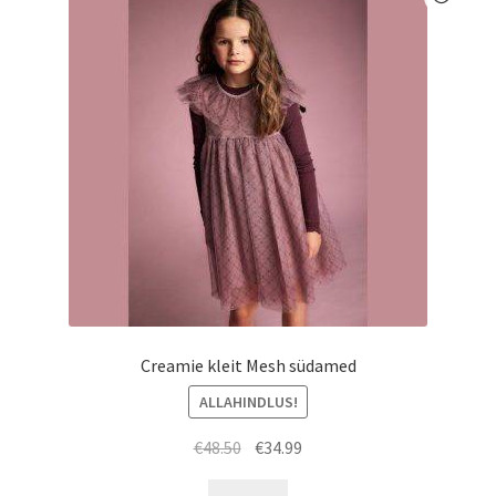
saab
teha
tootelehel.
Creamie kleit Mesh südamed
ALLAHINDLUS!
Algne
Praegune
€
48.50
€
34.99
hind
hind
Sellel