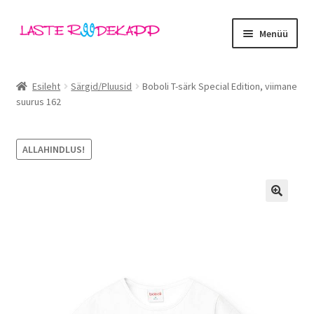
Liigu
Liigu
Menüü
navigeerimisele
sisu
juurde
Ava
Kategooriad
alamm
Esileht
Särgid/Pluusid
Boboli T-särk Special Edition, viimane
suurus 162
Tüdrukud
Poisid
ALLAHINDLUS!
Beebid
🔍
Ava
Kaubamärgid
alamm
Outlet