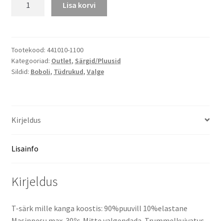
Lisa korvi
T-
särk
Special
Edition,
Tootekood:
441010-1100
Kategooriad:
Outlet
,
Särgid/Pluusid
viimane
Sildid:
Boboli
,
Tüdrukud
,
Valge
suurus
162
kogus
Kirjeldus
Lisainfo
Kirjeldus
T-särk mille kanga koostis: 90%puuvill 10%elastane
Masinpesu max. 30ºc. Mitte valgendada. Trummelkuivatus