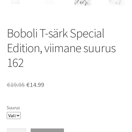
Boboli T-särk Special
Edition, viimane suurus
162
Algne
Praegune
€
19.95
€
14.99
hind
hind
oli:
on:
Suurus
€19.95.
€14.99.
Boboli