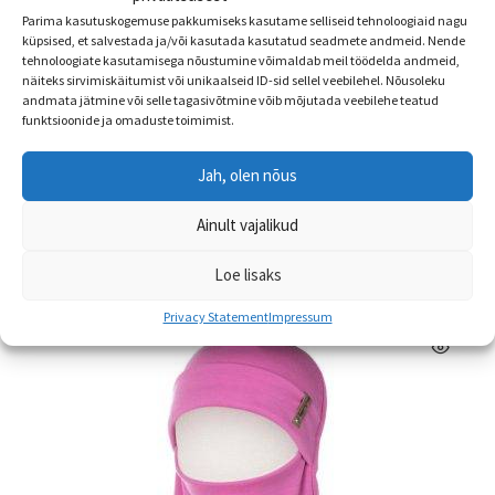
Parima kasutuskogemuse pakkumiseks kasutame selliseid tehnoloogiaid nagu
küpsised, et salvestada ja/või kasutada kasutatud seadmete andmeid. Nende
tehnoloogiate kasutamisega nõustumine võimaldab meil töödelda andmeid,
Reima soojad botikud Loikaten 2.0, viimased
näiteks sirvimiskäitumist või unikaalseid ID-sid sellel veebilehel. Nõusoleku
andmata jätmine või selle tagasivõtmine võib mõjutada veebilehe teatud
ALLAHINDLUS!
funktsioonide ja omaduste toimimist.
Algne
Praegune
€
59.95
€
44.99
Jah, olen nõus
hind
hind
Sellel
oli:
on:
Vali
Ainult vajalikud
tootel
€59.95.
€44.99.
on
Loe lisaks
mitu
varianti.
Privacy Statement
Impressum
Valikuid
saab
teha
tootelehel.