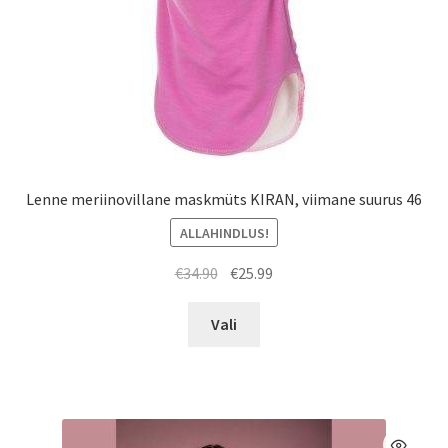
Lenne meriinovillane maskmüts KIRAN, viimane suurus 46
ALLAHINDLUS!
Algne
Praegune
€
34.90
€
25.99
hind
hind
Sellel
oli:
on:
Vali
tootel
€34.90.
€25.99.
on
mitu
varianti.
Valikuid