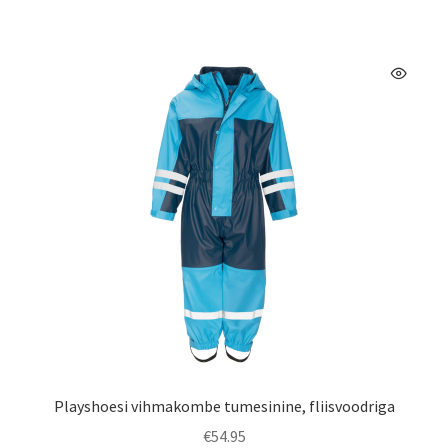
mitu
varianti.
Valikuid
saab
teha
tootelehel.
Playshoesi vihmakombe tumesinine, fliisvoodriga
€
54.95