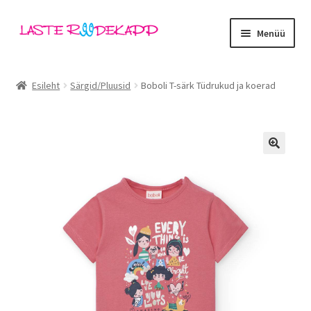
Liigu
Liigu
Menüü
navigeerimisele
sisu
juurde
Ava
Kategooriad
alamm
Esileht
Särgid/Pluusid
Boboli T-särk Tüdrukud ja koerad
Tüdrukud
Poisid
🔍
Beebid
Ava
Kaubamärgid
alamm
Outlet