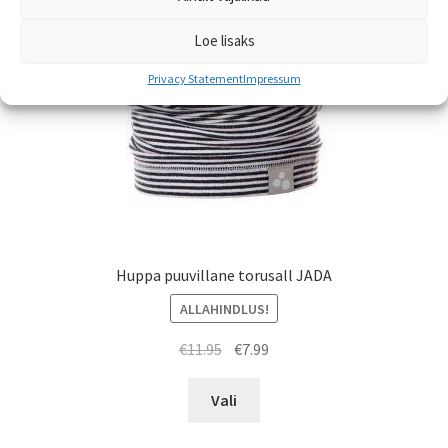
tootelehel.
Loe lisaks
Privacy Statement
Impressum
Huppa puuvillane torusall JADA
ALLAHINDLUS!
Algne
Praegune
€
11.95
€
7.99
hind
hind
Sellel
oli:
on:
Vali
tootel
€11.95.
€7.99.
on