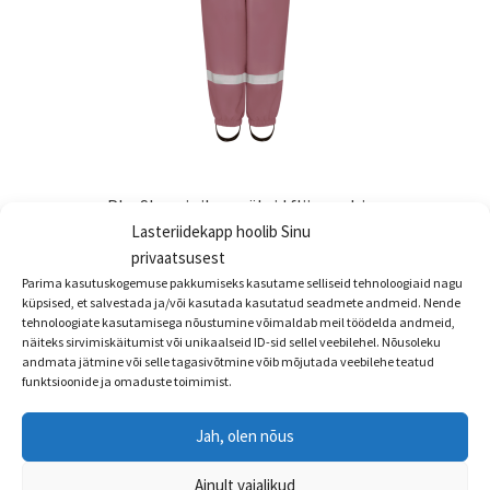
PlayShoesi vihmapüksid fliisvoodriga
Lasteriidekapp hoolib Sinu
€
34.99
privaatsusest
Sellel
Parima kasutuskogemuse pakkumiseks kasutame selliseid tehnoloogiaid nagu
Vali
küpsised, et salvestada ja/või kasutada kasutatud seadmete andmeid. Nende
tootel
tehnoloogiate kasutamisega nõustumine võimaldab meil töödelda andmeid,
on
näiteks sirvimiskäitumist või unikaalseid ID-sid sellel veebilehel. Nõusoleku
andmata jätmine või selle tagasivõtmine võib mõjutada veebilehe teatud
mitu
funktsioonide ja omaduste toimimist.
varianti.
Valikuid
Jah, olen nõus
saab
teha
Ainult vajalikud