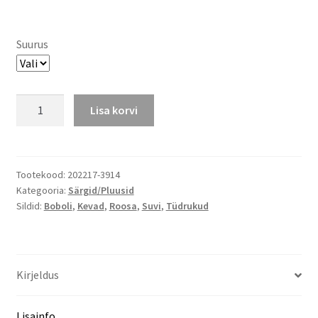
Suurus
Boboli
Lisa korvi
T-
särk
Tüdrukud
ja
Tootekood:
202217-3914
Kategooria:
Särgid/Pluusid
koerad
Sildid:
Boboli
,
Kevad
,
Roosa
,
Suvi
,
Tüdrukud
kogus
Kirjeldus
Lisainfo