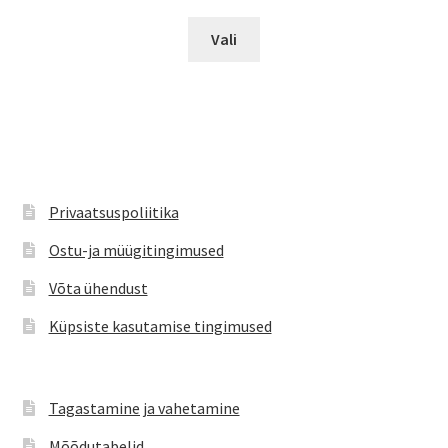
Sellel
Vali
tootel
on
mitu
varianti.
Valikuid
saab
teha
Privaatsuspoliitika
tootelehel.
Ostu-ja müügitingimused
Võta ühendust
Küpsiste kasutamise tingimused
Tagastamine ja vahetamine
Mõõdutabelid