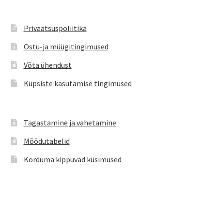
saab
teha
Privaatsuspoliitika
tootelehel.
Ostu-ja müügitingimused
Võta ühendust
Küpsiste kasutamise tingimused
Tagastamine ja vahetamine
Mõõdutabelid
Korduma kippuvad küsimused