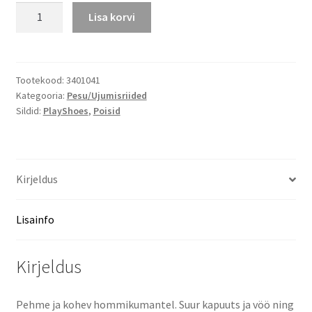
Fliishommikumantel
Lisa korvi
kogus
Tootekood:
3401041
Kategooria:
Pesu/Ujumisriided
Sildid:
PlayShoes
,
Poisid
Kirjeldus
Lisainfo
Kirjeldus
Pehme ja kohev hommikumantel. Suur kapuuts ja vöö ning