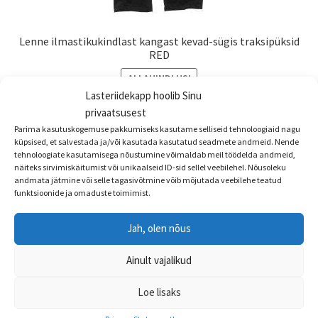
Lenne ilmastikukindlast kangast kevad-sügis traksipüksid
RED
ALLAHINDLUS!
Lasteriidekapp hoolib Sinu
Algne
Praegune
€
49.90
€
39.99
privaatsusest
hind
hind
Parima kasutuskogemuse pakkumiseks kasutame selliseid tehnoloogiaid nagu
Sellel
oli:
on:
küpsised, et salvestada ja/või kasutada kasutatud seadmete andmeid. Nende
Vali
tootel
tehnoloogiate kasutamisega nõustumine võimaldab meil töödelda andmeid,
€49.90.
€39.99.
näiteks sirvimiskäitumist või unikaalseid ID-sid sellel veebilehel. Nõusoleku
on
andmata jätmine või selle tagasivõtmine võib mõjutada veebilehe teatud
mitu
funktsioonide ja omaduste toimimist.
varianti.
Valikuid
Jah, olen nõus
saab
teha
Ainult vajalikud
tootelehel.
Loe lisaks