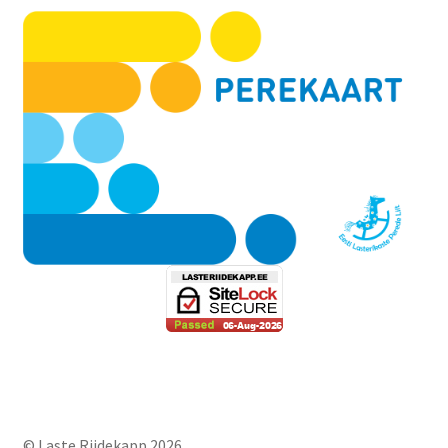
© Laste Riidekapp 2026