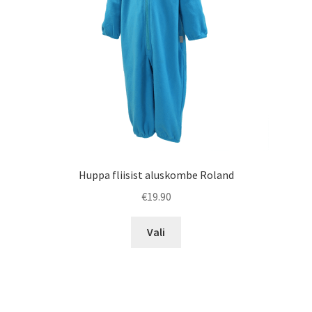
Huppa fliisist aluskombe Roland
€
19.90
Sellel
Vali
tootel
on
mitu
varianti.
Valikuid