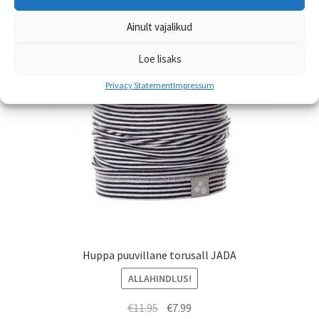
Valikuid
Ainult vajalikud
saab
teha
Loe lisaks
tootelehel.
Privacy Statement
Impressum
Huppa puuvillane torusall JADA
ALLAHINDLUS!
Algne
Praegune
€
11.95
€
7.99