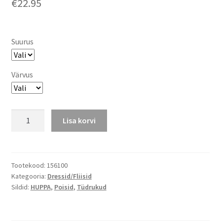
€
22.95
Suurus
Värvus
Huppa
Lisa korvi
fliisjakk
BENNIE,
roosa
ja
Tootekood:
156100
Kategooria:
Dressid/Fliisid
tumesinine
Sildid:
HUPPA
,
Poisid
,
Tüdrukud
kogus