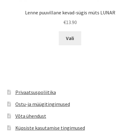
Lenne puuvillane kevad-sügis müts LUNAR
€
13.90
Sellel
Vali
tootel
on
mitu
varianti.
Valikuid
saab
teha
Privaatsuspoliitika
tootelehel.
Ostu-ja müügitingimused
Võta ühendust
Küpsiste kasutamise tingimused