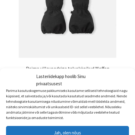
Reima villavoodriga talvekäpikud Moffen
Lasteriidekapp hoolib Sinu
ALLAHINDLUS!
privaatsusest
Algne
Praegune
€
34.95
€
26.99
Parima kasutuskogemuse pakkumiseks kasutame selliseid tehnoloogiaid nagu
küpsised, et salvestada ja/või kasutada kasutatud seadmete andmeid. Nende
hind
hind
tehnoloogiate kasutamisega nõustumine võimaldab meil töödelda andmeid,
Sellel
oli:
on:
Vali
näiteks sirvimiskäitumist või unikaalseid ID-sid sellel veebilehel. Nõusoleku
tootel
andmata jätmine või selle tagasivõtmine võib mõjutada veebilehe teatud
€34.95.
€26.99.
on
funktsioonide ja omaduste toimimist.
mitu
Jah, olen nõus
varianti.