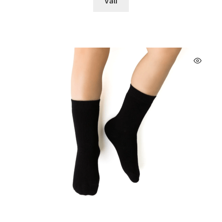
Vali
tootel
€11.95.
€7.99.
on
mitu
varianti.
Valikuid
saab
teha
tootelehel.