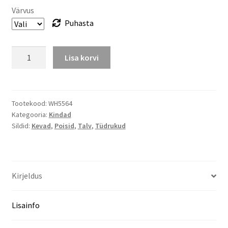
Värvus
Puhasta
Kevad-
Lisa korvi
sügis
sõrmikud,
suurus
3-
Tootekood:
WH5564
Kategooria:
Kindad
5a
Sildid:
Kevad
,
Poisid
,
Talv
,
Tüdrukud
kogus
Kirjeldus
Lisainfo