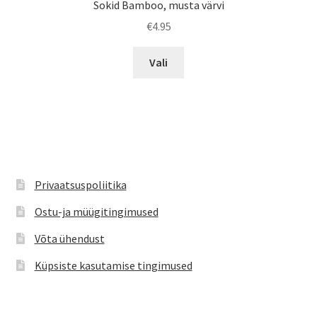
Sokid Bamboo, musta värvi
€
4.95
Sellel
Vali
tootel
on
mitu
varianti.
Valikuid
saab
teha
Privaatsuspoliitika
tootelehel.
Ostu-ja müügitingimused
Võta ühendust
Küpsiste kasutamise tingimused