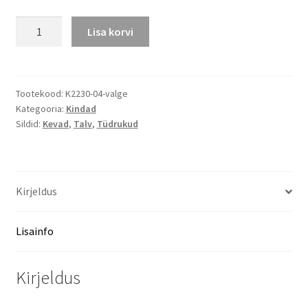
Kootud
Lisa korvi
sõrmkindad,
valged
kogus
Tootekood:
K2230-04-valge
Kategooria:
Kindad
Sildid:
Kevad
,
Talv
,
Tüdrukud
Kirjeldus
Lisainfo
Kirjeldus