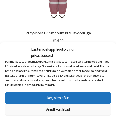
PlayShoesi vihmapüksid fliisvoodriga
€
34.99
Lasteriidekapp hoolib Sinu
Sellel
Vali
privaatsusest
tootel
Parima kasutuskogemuse pakkumiseks kasutame selliseid tehnoloogiaid nagu
on
küpsised, et salvestada ja/või kasutada kasutatud seadmete andmeid. Nende
mitu
tehnoloogiate kasutamisega nõustumine võimaldab meil töödelda andmeid,
näiteks sirvimiskäitumist või unikaalseid ID-sid sellel veebilehel. Nõusoleku
varianti.
andmata jätmine või selle tagasivõtmine võib mõjutada veebilehe teatud
Valikuid
funktsioonide ja omaduste toimimist.
saab
teha
Jah, olen nõus
tootelehel.
Ainult vajalikud