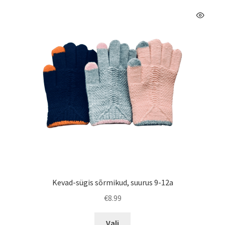
Valikuid
saab
teha
tootelehel.
Kevad-sügis sõrmikud, suurus 9-12a
€
8.99
Sellel
Vali