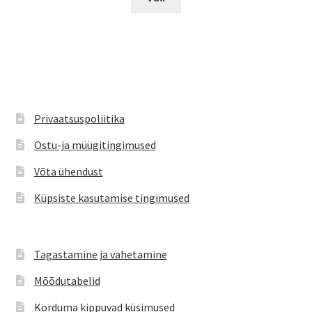
tootel
on
mitu
varianti.
Valikuid
saab
teha
Privaatsuspoliitika
tootelehel.
Ostu-ja müügitingimused
Võta ühendust
Küpsiste kasutamise tingimused
Tagastamine ja vahetamine
Mõõdutabelid
Korduma kippuvad küsimused