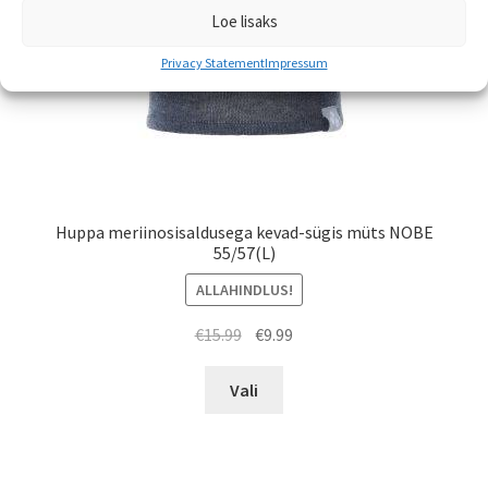
Loe lisaks
Privacy Statement
Impressum
Huppa meriinosisaldusega kevad-sügis müts NOBE
55/57(L)
ALLAHINDLUS!
Algne
Praegune
€
15.99
€
9.99
hind
hind
Sellel
oli:
on:
Vali
tootel
€15.99.
€9.99.
on
mitu
varianti.