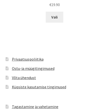
€
19.90
Sellel
Vali
tootel
on
mitu
varianti.
Valikuid
saab
teha
Privaatsuspoliitika
tootelehel.
Ostu-ja müügitingimused
Võta ühendust
Küpsiste kasutamise tingimused
Tagastamine ja vahetamine