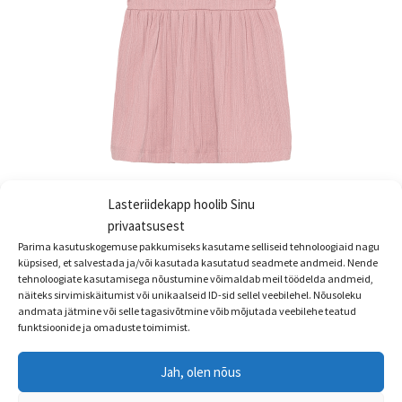
Lasteriidekapp hoolib Sinu
Enfant body-kleit Pointelle
privaatsusest
€
26.95
Parima kasutuskogemuse pakkumiseks kasutame selliseid tehnoloogiaid nagu
küpsised, et salvestada ja/või kasutada kasutatud seadmete andmeid. Nende
tehnoloogiate kasutamisega nõustumine võimaldab meil töödelda andmeid,
Sellel
Vali
näiteks sirvimiskäitumist või unikaalseid ID-sid sellel veebilehel. Nõusoleku
tootel
andmata jätmine või selle tagasivõtmine võib mõjutada veebilehe teatud
on
funktsioonide ja omaduste toimimist.
mitu
varianti.
Jah, olen nõus
Valikuid