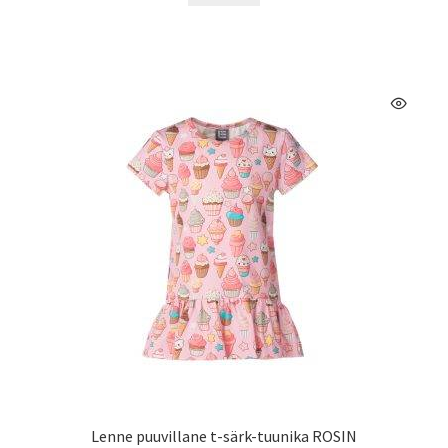
on
mitu
varianti.
Valikuid
saab
teha
tootelehel.
Lenne puuvillane t-särk-tuunika ROSIN