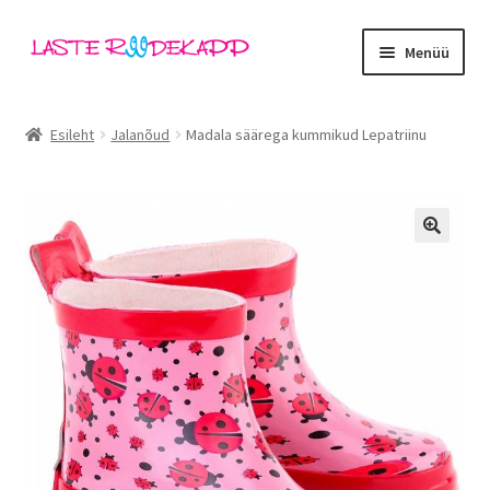
Liigu
Liigu
Menüü
navigeerimisele
sisu
juurde
Ava
Kategooriad
alamm
Esileht
Jalanõud
Madala säärega kummikud Lepatriinu
Tüdrukud
Poisid
🔍
Beebid
Ava
Kaubamärgid
alamm
Outlet