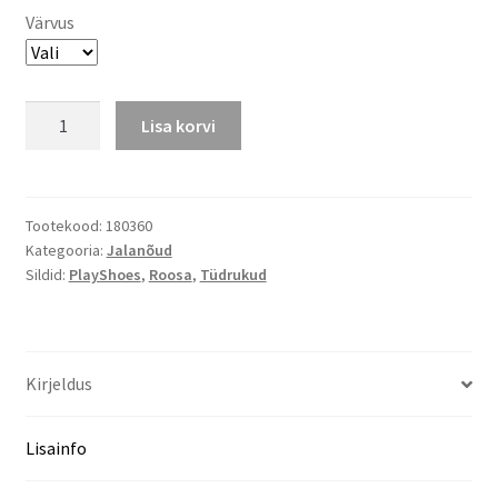
Värvus
Madala
Lisa korvi
säärega
kummikud
Lepatriinu
kogus
Tootekood:
180360
Kategooria:
Jalanõud
Sildid:
PlayShoes
,
Roosa
,
Tüdrukud
Kirjeldus
Lisainfo