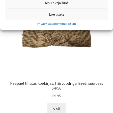
Ainult vajalikud
saab
teha
Loe lisaks
tootelehel.
Privacy Statement
Impressum
Peapael lihtsas koekirjas, fliisvoodriga. Beež, suuruses
54/56
€
9.95
Sellel
Vali
tootel