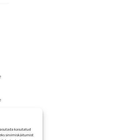
e
e
d
 kasutada kasutatud
ks sirvimiskäitumist
ed