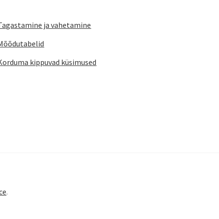
Tagastamine ja vahetamine
Mõõdutabelid
Korduma kippuvad küsimused
ce
.