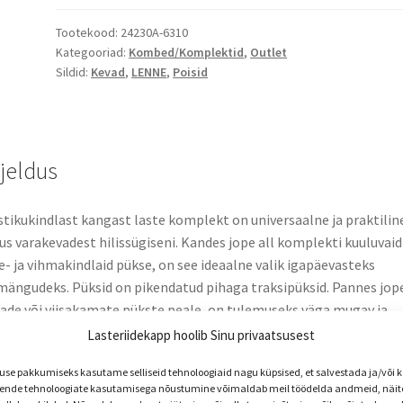
komplekt
THOMAS,
Tootekood:
24230A-6310
Kategooriad:
Kombed/Komplektid
,
Outlet
viimane
Sildid:
Kevad
,
LENNE
,
Poisid
suurus
116
kogus
rjeldus
tikukindlast kangast laste komplekt on universaalne ja praktilin
tus varakevadest hilissügiseni. Kandes jope all komplekti kuuluvaid
e- ja vihmakindlaid pükse, on see ideaalne valik igapäevasteks
ängudeks. Püksid on pikendatud pihaga traksipüksid. Pannes jop
ade või viisakamate pükste peale, on tulemuseks väga mugav ja
s tänavariietus. Jopel on kaks lukuga suletavat taskut, kuhu laps
Lasteriidekapp hoolib Sinu privaatsusest
 käed tuule eest peitu pista või panna turvaliselt hoiule väiksema
e pakkumiseks kasutame selliseid tehnoloogiaid nagu küpsised, et salvestada ja/või
ad. Veekindla pinnakattega kangas kaitseb tuule ja vihma eest, ei
nde tehnoloogiate kasutamisega nõustumine võimaldab meil töödelda andmeid, näite
rmeeru ning kannatab regulaarset pesemist, säilitades oma algs