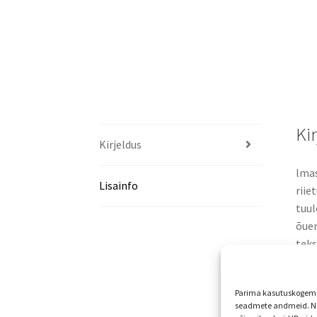
Ki
Kirjeldus
lmas
Lisainfo
riie
tuul
õuem
teks
mõnu
saab
Parima kasutuskogemus
kind
seadmete andmeid. Ne
defo