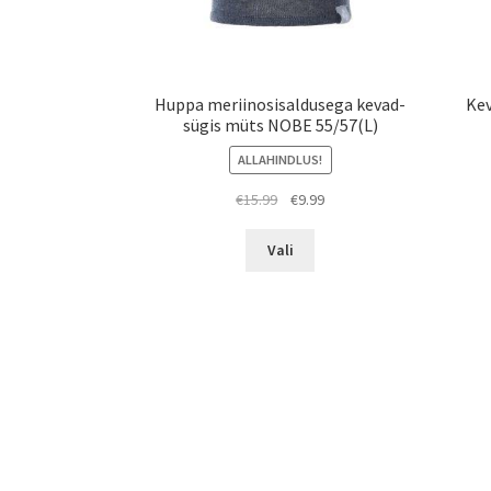
Huppa meriinosisaldusega kevad-
Kev
sügis müts NOBE 55/57(L)
ALLAHINDLUS!
Algne
Praegune
€
15.99
€
9.99
hind
hind
Sellel
oli:
on:
Vali
tootel
€15.99.
€9.99.
on
mitu
varianti.
Valikuid
saab
teha
tootelehel.