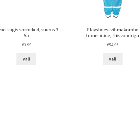
ad-sügis sõrmikud, suurus 3-
Playshoesi vihmakombe
5a
tumesinine, fliisvoodrig
€
3.99
€
54.95
Sellel
Sellel
Vali
Vali
tootel
tootel
on
on
mitu
mitu
varianti.
varianti.
Valikuid
Valikuid
saab
saab
teha
teha
tootelehel.
tootelehe