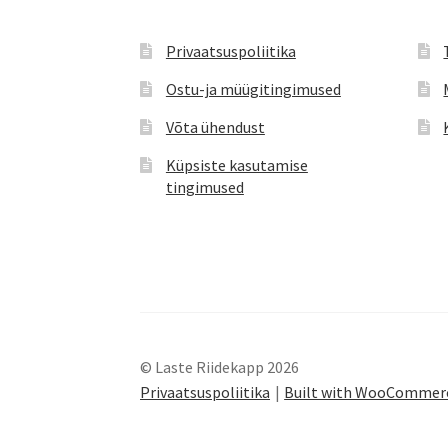
Privaatsuspoliitika
Ostu-ja müügitingimused
Võta ühendust
Küpsiste kasutamise
tingimused
© Laste Riidekapp 2026
Privaatsuspoliitika
Built with WooCommer