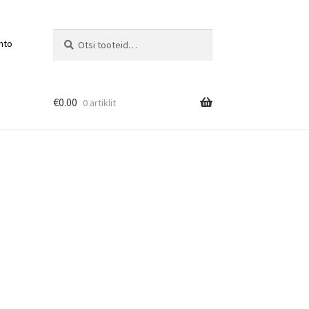
Otsi:
Otsi
nto
€
0.00
0 artiklit