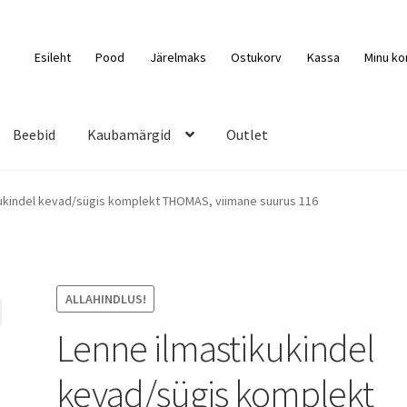
Esileht
Pood
Järelmaks
Ostukorv
Kassa
Minu ko
Beebid
Kaubamärgid
Outlet
ukindel kevad/sügis komplekt THOMAS, viimane suurus 116
ALLAHINDLUS!
Lenne ilmastikukindel
kevad/sügis komplekt