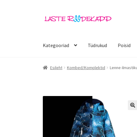
Liigu
Liigu
navigeerimisele
sisu
juurde
Kategooriad
Tüdrukud
Poisid
Esileht
Kombed/Komplektid
Lenne ilmastik
🔍