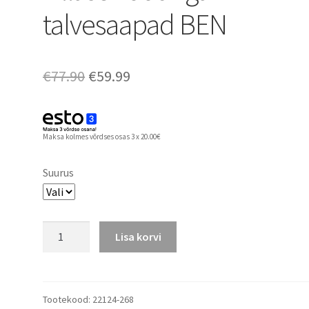
talvesaapad BEN
Algne
Praegune
€
77.90
€
59.99
hind
hind
oli:
on:
Maksa kolmes võrdses osas 3 x 20.00€
€77.90.
€59.99.
Suurus
Lenne
Lisa korvi
ilmastikukindlad
ja
villase
voodriga
Tootekood:
22124-268