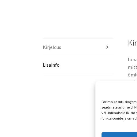
Ki
Kirjeldus
Ilma
Lisainfo
mitt
õmlu
cm),
27 (
Parima kasutuskogemus
seadmete andmeid. Ne
30 (
või unikaalseid ID-sid
funktsioonide ja omad
33 (