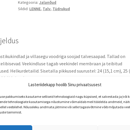
Kategooria:
Jalanõud
talvesaapad
Sildid:
LENNE
,
Talv
,
Tüdrukud
BEN
kogus
rjeldus
stikukindlad ja villasegu voodriga soojad talvesaapad. Tallad on
elibisevad. Veekindluse tagab veekindel membraan ja teibitud
sed. Helkurdetailid. Sisetalla pikkused suurustel: 24 (15,1 cm), 25 
 26 (16,4 cm),
Lasteriidekapp hoolib Sinu privaatsusest
17,1 cm), 28 (17,8 cm), 29 (18,5 cm),
e pakkumiseks kasutame selliseid tehnoloogiaid nagu küpsised, et salvestada ja/või
nde tehnoloogiate kasutamisega nõustumine võimaldab meil töödelda andmeid, näite
19,1 cm), 31 (19,8 cm), 32 (20,4 cm),
 sellel veebilehel. Nõusoleku andmata jätmine või selle tagasivõtmine võib mõjutada vee
uste toimimist.
21 cm), 34 (21,8 cm), 35 (22,5 cm)