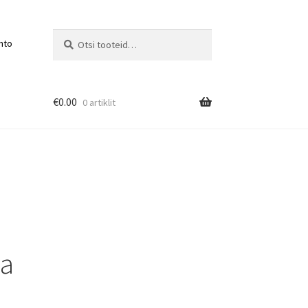
Otsi:
Otsi
nto
€
0.00
0 artiklit
ja