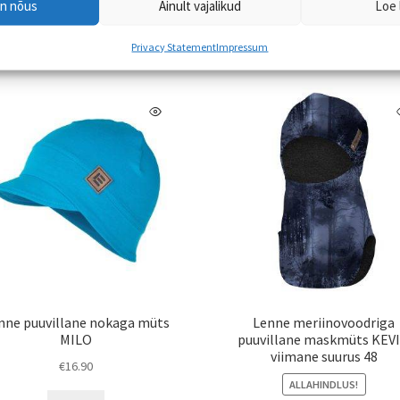
en nõus
Ainult vajalikud
Loe 
Privacy Statement
Impressum
nne puuvillane nokaga müts
Lenne meriinovoodriga
MILO
puuvillane maskmüts KEV
viimane suurus 48
€
16.90
ALLAHINDLUS!
Sellel