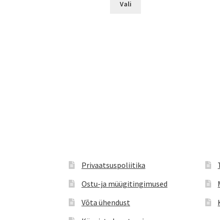
Vali
tootel
on
mitu
varianti.
Valikuid
saab
teha
tootelehel.
Privaatsuspoliitika
Ostu-ja müügitingimused
Võta ühendust