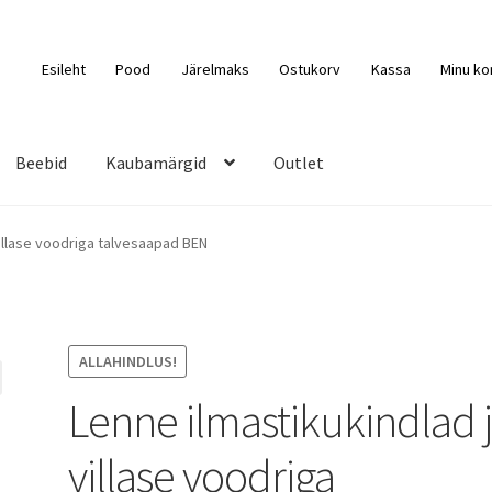
Esileht
Pood
Järelmaks
Ostukorv
Kassa
Minu ko
Beebid
Kaubamärgid
Outlet
villase voodriga talvesaapad BEN
ALLAHINDLUS!
Lenne ilmastikukindlad 
villase voodriga