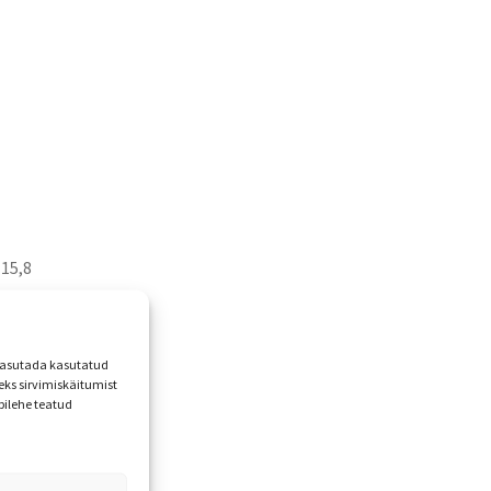
(15,8
 kasutada kasutatud
ks sirvimiskäitumist
bilehe teatud