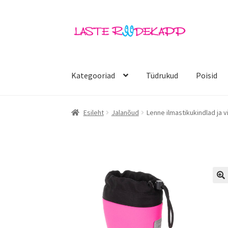
Liigu
Liigu
navigeerimisele
sisu
juurde
Kategooriad
Tüdrukud
Poisid
Esileht
Jalanõud
Lenne ilmastikukindlad ja 
🔍