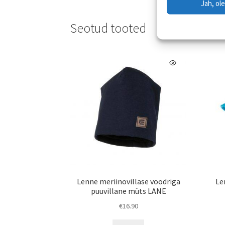
Jah, ol
Seotud tooted
Lenne meriinovillase voodriga
Le
puuvillane müts LANE
€
16.90
Sellel