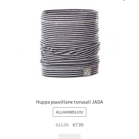
saab
teha
tootelehel.
Huppa puuvillane torusall JADA
ALLAHINDLUS!
Algne
Praegune
€
11.95
€
7.99
hind
hind
Sellel