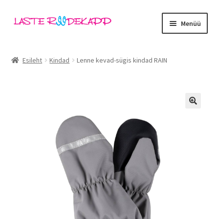
Liigu
Liigu
Menüü
navigeerimisele
sisu
juurde
Ava
Kategooriad
alamm
Esileht
Kindad
Lenne kevad-sügis kindad RAIN
Tüdrukud
Poisid
🔍
Beebid
Ava
Kaubamärgid
alamm
Outlet