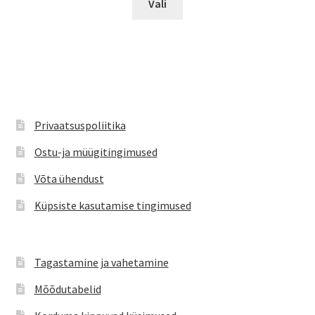
oli:
on:
Vali
tootel
€11.95.
€7.99.
on
mitu
varianti.
Valikuid
saab
teha
Privaatsuspoliitika
tootelehel.
Ostu-ja müügitingimused
Võta ühendust
Küpsiste kasutamise tingimused
Tagastamine ja vahetamine
Mõõdutabelid