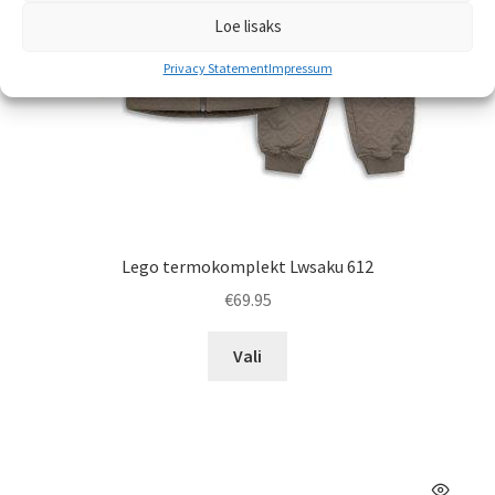
Loe lisaks
Privacy Statement
Impressum
Lego termokomplekt Lwsaku 612
€
69.95
Sellel
Vali
tootel
on
mitu
varianti.
Valikuid