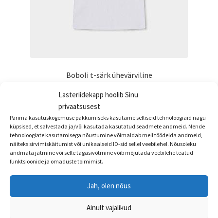
Boboli t-särk ühevärviline
€
15.95
Lasteriidekapp hoolib Sinu
privaatsusest
Sellel
Vali
Parima kasutuskogemuse pakkumiseks kasutame selliseid tehnoloogiaid nagu
tootel
küpsised, et salvestada ja/või kasutada kasutatud seadmete andmeid. Nende
on
tehnoloogiate kasutamisega nõustumine võimaldab meil töödelda andmeid,
näiteks sirvimiskäitumist või unikaalseid ID-sid sellel veebilehel. Nõusoleku
mitu
andmata jätmine või selle tagasivõtmine võib mõjutada veebilehe teatud
varianti.
funktsioonide ja omaduste toimimist.
Valikuid
saab
Jah, olen nõus
teha
tootelehel.
Ainult vajalikud