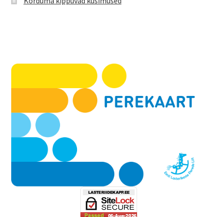
Korduma kippuvad küsimused