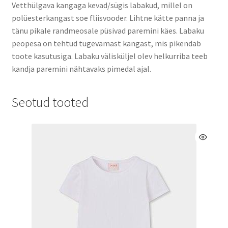
Vetthülgava kangaga kevad/sügis labakud, millel on
polüesterkangast soe fliisvooder. Lihtne kätte panna ja
tänu pikale randmeosale püsivad paremini käes. Labaku
peopesa on tehtud tugevamast kangast, mis pikendab
toote kasutusiga. Labaku välisküljel olev helkurriba teeb
kandja paremini nähtavaks pimedal ajal.
Seotud tooted