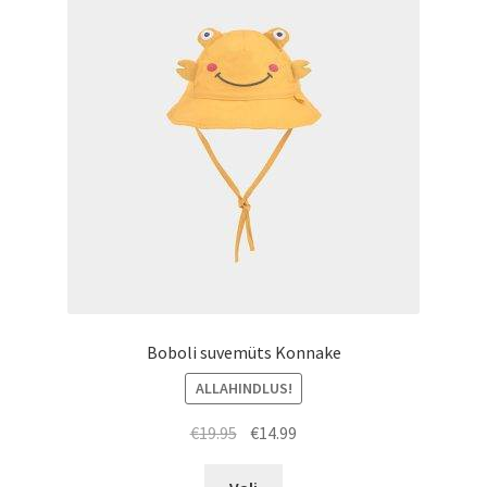
saab
teha
tootelehel.
Boboli suvemüts Konnake
ALLAHINDLUS!
Algne
Praegune
€
19.95
€
14.99
hind
hind
Sellel
oli:
on: