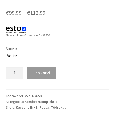
Hinnavahemik:
€
99.99
–
€
112.99
€99.99
kuni
Maksa kolmes võrdses osas 3 x 33.33€
€112.99
Suurus
Lenne
Lisa korvi
kevad-
sügis
komplekt
LIANA
Tootekood:
25231-2650
Kategooria:
Kombed/Komplektid
kogus
Sildid:
Kevad
,
LENNE
,
Roosa
,
Tüdrukud