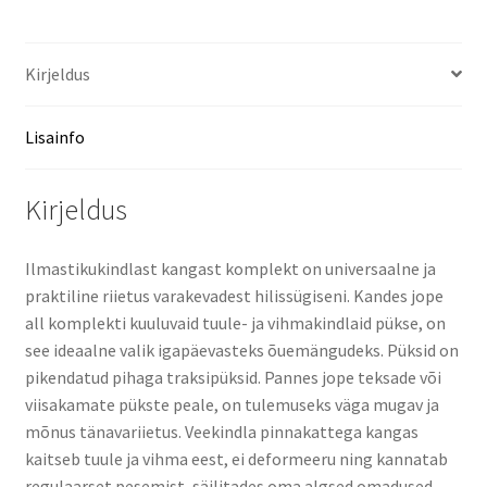
Kirjeldus
Lisainfo
Kirjeldus
Ilmastikukindlast kangast komplekt on universaalne ja
praktiline riietus varakevadest hilissügiseni. Kandes jope
all komplekti kuuluvaid tuule- ja vihmakindlaid pükse, on
see ideaalne valik igapäevasteks õuemängudeks. Püksid on
pikendatud pihaga traksipüksid. Pannes jope teksade või
viisakamate pükste peale, on tulemuseks väga mugav ja
mõnus tänavariietus. Veekindla pinnakattega kangas
kaitseb tuule ja vihma eest, ei deformeeru ning kannatab
regulaarset pesemist, säilitades oma algsed omadused.