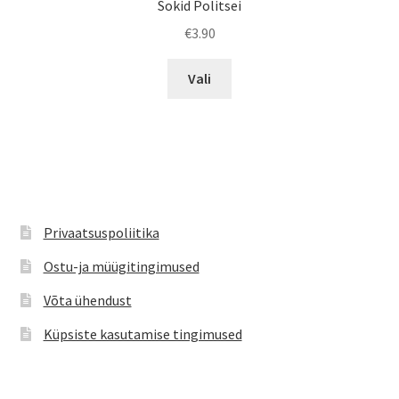
Sokid Politsei
€
3.90
Sellel
Vali
tootel
on
mitu
varianti.
Valikuid
saab
teha
Privaatsuspoliitika
tootelehel.
Ostu-ja müügitingimused
Võta ühendust
Küpsiste kasutamise tingimused