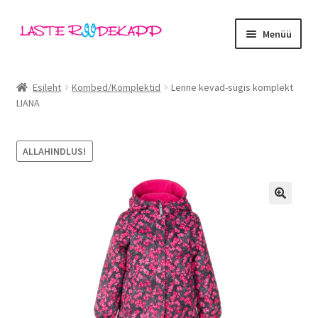
Liigu
Liigu
Menüü
navigeerimisele
sisu
juurde
Ava
Kategooriad
alamm
Esileht
Kombed/Komplektid
Lenne kevad-sügis komplekt
LIANA
Tüdrukud
Poisid
ALLAHINDLUS!
Beebid
🔍
Ava
Kaubamärgid
alamm
Outlet