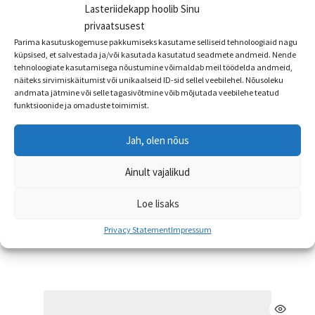
Lasteriidekapp hoolib Sinu
privaatsusest
Parima kasutuskogemuse pakkumiseks kasutame selliseid tehnoloogiaid nagu
küpsised, et salvestada ja/või kasutada kasutatud seadmete andmeid. Nende
tehnoloogiate kasutamisega nõustumine võimaldab meil töödelda andmeid,
näiteks sirvimiskäitumist või unikaalseid ID-sid sellel veebilehel. Nõusoleku
andmata jätmine või selle tagasivõtmine võib mõjutada veebilehe teatud
funktsioonide ja omaduste toimimist.
Huppa puuvillane torusall JADA
Jah, olen nõus
ALLAHINDLUS!
Ainult vajalikud
Algne
Praegune
€
11.95
€
7.99
Loe lisaks
hind
hind
Sellel
oli:
on:
Vali
Privacy Statement
Impressum
tootel
€11.95.
€7.99.
on
mitu
varianti.
Valikuid