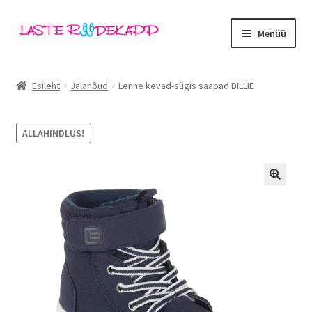
Liigu
Liigu
Menüü
navigeerimisele
sisu
juurde
Ava
Kategooriad
alamm
Esileht
Jalanõud
Lenne kevad-sügis saapad BILLIE
Tüdrukud
ALLAHINDLUS!
Poisid
Beebid
🔍
Ava
Kaubamärgid
alamm
Outlet