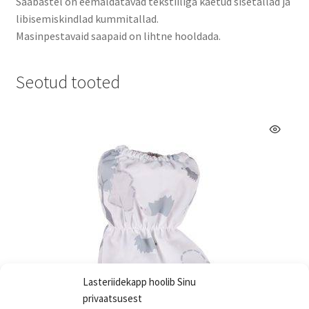
Saabastel on eemaldatavad tekstiiliga kaetud sisetallad ja
libisemiskindlad kummitallad.
Masinpestavaid saapaid on lihtne hooldada.
Seotud tooted
Lasteriidekapp hoolib Sinu
privaatsusest