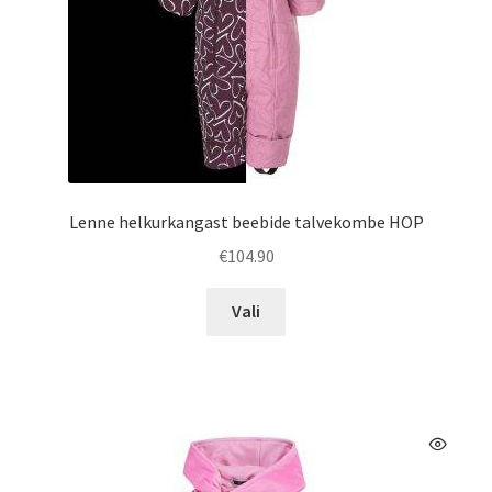
Lenne helkurkangast beebide talvekombe HOP
€
104.90
Sellel
Vali
tootel
on
mitu
varianti.
Valikuid
saab
teha