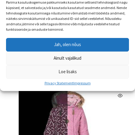
Parima kasutuskogemuse pakkumiseks kasutame selliseid tehnoloogiaid nagu
küpsised, et salvestada ja/või kasutada kasutatud seadmete andmeid. Nende
tehnoloogiate kasutamisega nõustumine võimaldab meil töödelda andmeid,
näiteks sirvimiskäitumist või unikaalseid ID-sid sellel veebilehel. Nõusoleku
Lenne villasisuga beebipapud BO
andmata jätmine või selle tagasivõtmine võib mõjutada veebilehe teatud
funktsioonide ja omaduste toimimist.
ALLAHINDLUS!
Algne
Praegune
€
16.90
€
12.99
Jah, olen nõus
hind
hind
Sellel
Ainult vajalikud
oli:
on:
Vali
tootel
€16.90.
€12.99.
on
Loe lisaks
mitu
Privacy Statement
Impressum
varianti.
Valikuid
saab
teha
tootelehel.