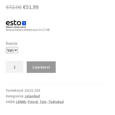
Algne
Praegune
€
72.90
€
51.99
hind
hind
oli:
on:
Maksa kolmes võrdses osas 3 x 17.33€
€72.90.
€51.99.
Suurus
Lenne
Lisa korvi
kevad-
sügis
saapad
BILLIE
Tootekood:
22121-229
Kategooria:
Jalanõud
kogus
Sildid:
LENNE
,
Poisid
,
Talv
,
Tüdrukud