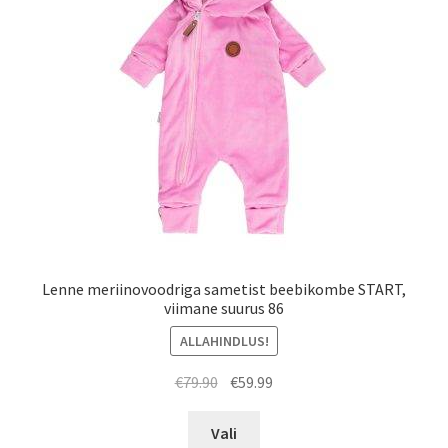
tootelehel.
Lenne meriinovoodriga sametist beebikombe START,
viimane suurus 86
ALLAHINDLUS!
Algne
Praegune
€
79.90
€
59.99
hind
hind
Sellel
oli:
on:
Vali
tootel