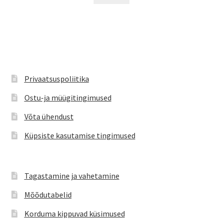
€79.90.
€59.99.
on
mitu
varianti.
Valikuid
saab
teha
Privaatsuspoliitika
tootelehel.
Ostu-ja müügitingimused
Võta ühendust
Küpsiste kasutamise tingimused
Tagastamine ja vahetamine
Mõõdutabelid
Korduma kippuvad küsimused