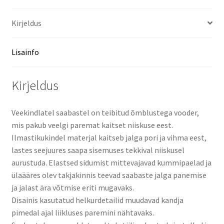
Kirjeldus
Lisainfo
Kirjeldus
Veekindlatel saabastel on teibitud õmblustega vooder,
mis pakub veelgi paremat kaitset niiskuse eest.
Ilmastikukindel materjal kaitseb jalga pori ja vihma eest,
lastes seejuures saapa sisemuses tekkival niiskusel
aurustuda. Elastsed sidumist mittevajavad kummipaelad ja
ülaääres olev takjakinnis teevad saabaste jalga panemise
ja jalast ära võtmise eriti mugavaks.
Disainis kasutatud helkurdetailid muudavad kandja
pimedal ajal liikluses paremini nähtavaks.