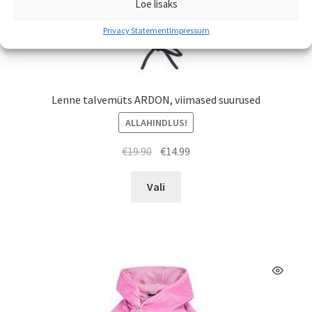
Loe lisaks
Privacy Statement
Impressum
Lenne talvemüts ARDON, viimased suurused
ALLAHINDLUS!
Algne
Praegune
€
19.90
€
14.99
hind
hind
Sellel
oli:
on:
Vali
tootel
€19.90.
€14.99.
on
mitu
varianti.
Valikuid
saab
teha