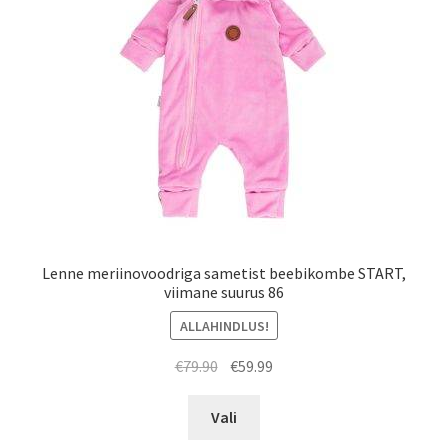
tootelehel.
Lenne meriinovoodriga sametist beebikombe START,
viimane suurus 86
ALLAHINDLUS!
Algne
Praegune
€
79.90
€
59.99
hind
hind
Sellel
oli:
on:
Vali
tootel
€79.90.
€59.99.