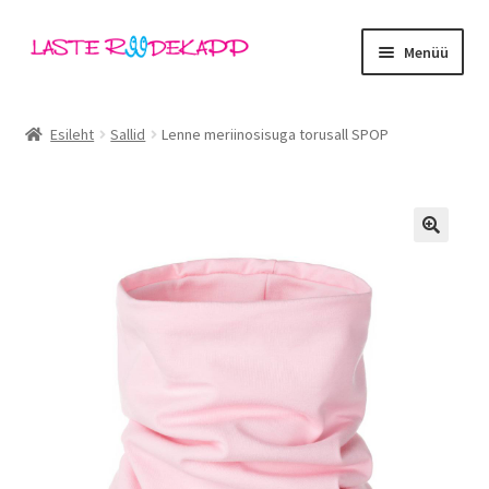
Liigu
Liigu
Menüü
navigeerimisele
sisu
juurde
Ava
Kategooriad
alamm
Esileht
Sallid
Lenne meriinosisuga torusall SPOP
Tüdrukud
Poisid
🔍
Beebid
Ava
Kaubamärgid
alamm
Outlet