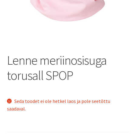
Lenne meriinosisuga
torusall SPOP
Seda toodet ei ole hetkel laos ja pole seetõttu
saadaval.