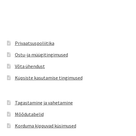
on
mitu
varianti.
Valikuid
saab
teha
Privaatsuspoliitika
tootelehel.
Ostu-ja müügitingimused
Võta ühendust
Küpsiste kasutamise tingimused
Tagastamine ja vahetamine
Mõõdutabelid
Korduma kippuvad küsimused