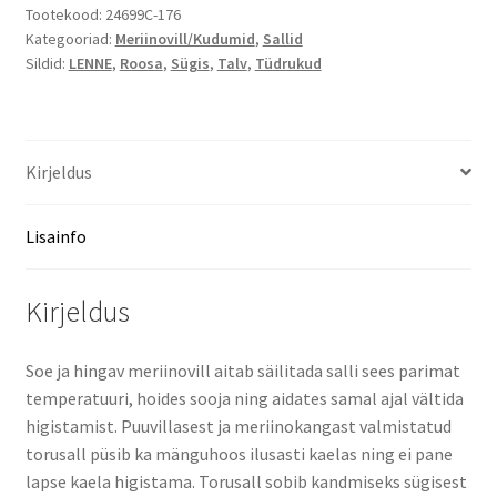
Tootekood:
24699C-176
Kategooriad:
Meriinovill/Kudumid
,
Sallid
Sildid:
LENNE
,
Roosa
,
Sügis
,
Talv
,
Tüdrukud
Kirjeldus
Lisainfo
Kirjeldus
Soe ja hingav meriinovill aitab säilitada salli sees parimat
temperatuuri, hoides sooja ning aidates samal ajal vältida
higistamist. Puuvillasest ja meriinokangast valmistatud
torusall püsib ka mänguhoos ilusasti kaelas ning ei pane
lapse kaela higistama. Torusall sobib kandmiseks sügisest