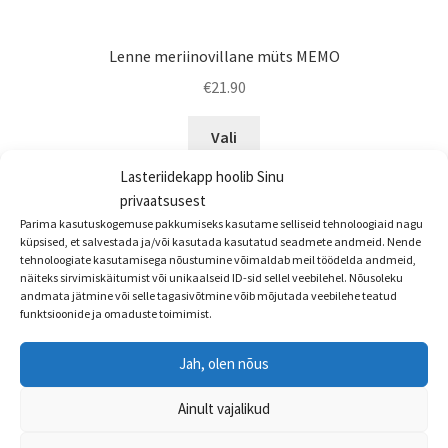
Lenne meriinovillane müts MEMO
€
21.90
Sellel
Vali
tootel
on
Lasteriidekapp hoolib Sinu
privaatsusest
mitu
Parima kasutuskogemuse pakkumiseks kasutame selliseid tehnoloogiaid nagu
varianti.
küpsised, et salvestada ja/või kasutada kasutatud seadmete andmeid. Nende
Valikuid
tehnoloogiate kasutamisega nõustumine võimaldab meil töödelda andmeid,
saab
näiteks sirvimiskäitumist või unikaalseid ID-sid sellel veebilehel. Nõusoleku
andmata jätmine või selle tagasivõtmine võib mõjutada veebilehe teatud
teha
funktsioonide ja omaduste toimimist.
tootelehel.
Jah, olen nõus
Ainult vajalikud