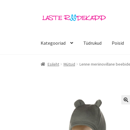
Liigu
Liigu
navigeerimisele
sisu
juurde
Kategooriad
Tüdrukud
Poisid
Esileht
Mütsid
Lenne meriinovillane beebi
🔍