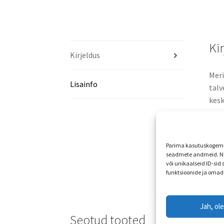
Ki
Kirjeldus
Meri
Lisainfo
talv
kesk
vood
lõua
kand
Parima kasutuskogemus
vah
seadmete andmeid. Ne
või unikaalseid ID-sid
funktsioonide ja omad
Jah, ol
Seotud tooted