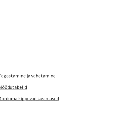
mitu
mitu
varianti.
varianti.
Valikuid
Valikuid
saab
saab
teha
teha
tootelehel.
tootelehe
Tagastamine ja vahetamine
Mõõdutabelid
Korduma kippuvad küsimused