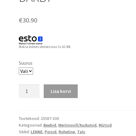
€
30.90
Maksa kolmes võrdses osas 3 x 10.30€
Suurus
Lenne
Lisa korvi
meriinovillane
beebide
maskmüts
DARBY
Tootekood:
25587-330
Kategooriad:
Beebid
,
Meriinovill/Kudumid
,
Mütsid
kogus
Sildid:
LENNE
,
Poisid
,
Roheline
,
Talv