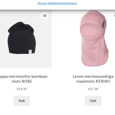
Privacy Statement
Impressum
uppa meriinovilla-bambuse
Lenne meriinovoodriga
müts NOBE
maskmüts KERINO
€
16.95
€
31.90
Sellel
Sellel
Vali
Vali
tootel
tootel
on
on