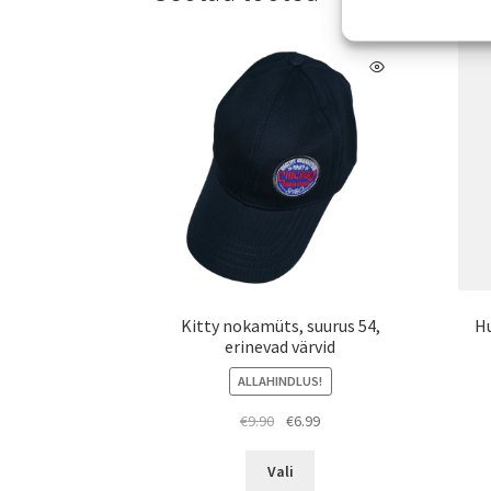
Kitty nokamüts, suurus 54,
H
erinevad värvid
ALLAHINDLUS!
Algne
Praegune
€
9.90
€
6.99
hind
hind
Sellel
oli:
on:
Vali
tootel