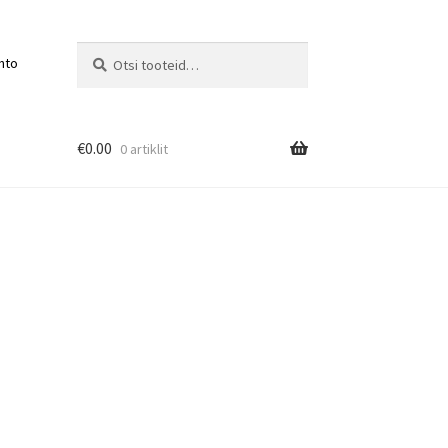
Otsi:
Otsi
nto
€
0.00
0 artiklit