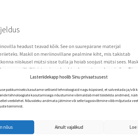
rjeldus
inovilla headust teavad kõik. See on suurepärane materjal
eriieteks. Maskil on meriinovillane pealmine kiht, mis takistab
konna niiskusel mütsi sisse tulla ja hoiab soojust mütsi sees. Mask
er on puuvillafliisist, mis on beebi naha vastas pehme ja õrn. Tän
Lasteriidekapp hoolib Sinu privaatsusest
 all olevale trukkidega kinnitusel on mütsi mugav pähe panna. So
miseks talvisel perioodil, kui tajutav temperatuur jääb -25°C..0°C
e pakkumiseks kasutame selliseid tehnoloogiaid nagu küpsised, et salvestada ja/või
emikkus.
nde tehnoloogiate kasutamisega nõustumine võimaldab meil töödelda andmeid, näite
 sellel veebilehel. Nõusoleku andmata jätmine või selle tagasivõtmine võib mõjutada vee
uste toimimist.
en nõus
Ainult vajalikud
Loe 