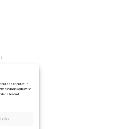
i
u
bib
 kasutada kasutatud
ks sirvimiskäitumist
bilehe teatud
lisaks