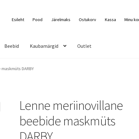
Esileht
Pood
Järelmaks
Ostukorv
Kassa
Minu ko
Beebid
Kaubamärgid
Outlet
de maskmüts DARBY
Lenne meriinovillane
beebide maskmüts
DARBY