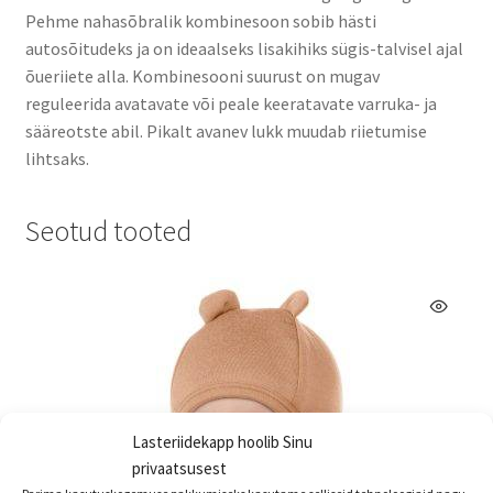
Pehme nahasõbralik kombinesoon sobib hästi
autosõitudeks ja on ideaalseks lisakihiks sügis-talvisel ajal
õueriiete alla. Kombinesooni suurust on mugav
reguleerida avatavate või peale keeratavate varruka- ja
sääreotste abil. Pikalt avanev lukk muudab riietumise
lihtsaks.
Seotud tooted
Lasteriidekapp hoolib Sinu
privaatsusest