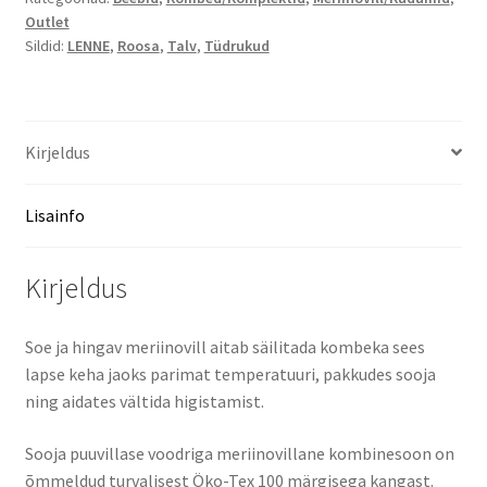
Outlet
86
Sildid:
LENNE
,
Roosa
,
Talv
,
Tüdrukud
kogus
Kirjeldus
Lisainfo
Kirjeldus
Soe ja hingav meriinovill aitab säilitada kombeka sees
lapse keha jaoks parimat temperatuuri, pakkudes sooja
ning aidates vältida higistamist.
Sooja puuvillase voodriga meriinovillane kombinesoon on
õmmeldud turvalisest Öko-Tex 100 märgisega kangast.