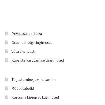
on
mitu
varianti.
Valikuid
saab
teha
Privaatsuspoliitika
tootelehel.
Ostu-ja müügitingimused
Võta ühendust
Küpsiste kasutamise tingimused
Tagastamine ja vahetamine
Mõõdutabelid
Korduma kippuvad küsimused