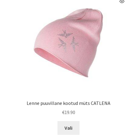
saab
teha
tootelehel.
Lenne puuvillane kootud müts CATLENA
€
19.90
Sellel
Vali
tootel