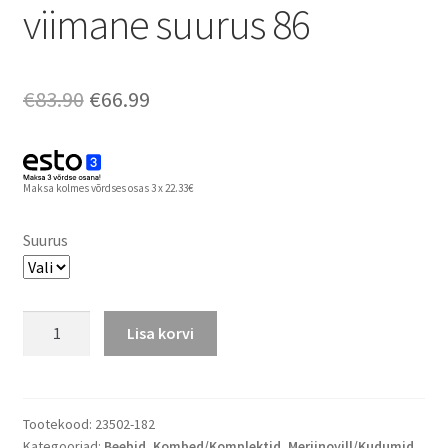
viimane suurus 86
Algne
Praegune
€
83.90
€
66.99
hind
hind
oli:
on:
Maksa kolmes võrdses osas 3 x 22.33€
€83.90.
€66.99.
Suurus
Lenne
Lisa korvi
meriinovillane
beebikombe
SUNNY,
viimane
Tootekood:
23502-182
Kategooriad:
Beebid
,
Kombed/Komplektid
,
Meriinovill/Kudumid
,
suurus