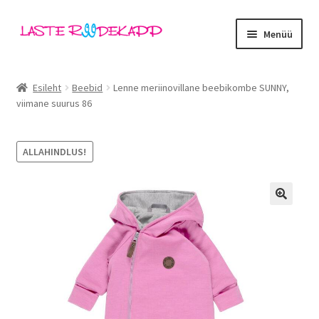
Liigu
Liigu
Menüü
navigeerimisele
sisu
juurde
Ava
Kategooriad
alamm
Esileht
Beebid
Lenne meriinovillane beebikombe SUNNY,
viimane suurus 86
Tüdrukud
Poisid
ALLAHINDLUS!
Beebid
🔍
Ava
Kaubamärgid
alamm
Outlet