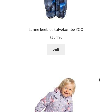
Lenne beebide talvekombe ZOO
€
104.90
Sellel
Vali
tootel
on
mitu
varianti.
Valikuid
saab
teha
tootelehel.