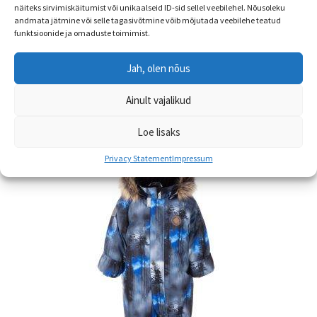
näiteks sirvimiskäitumist või unikaalseid ID-sid sellel veebilehel. Nõusoleku
ALLAHINDLUS!
andmata jätmine või selle tagasivõtmine võib mõjutada veebilehe teatud
funktsioonide ja omaduste toimimist.
Algne
Praegune
€
49.90
€
39.99
hind
hind
Jah, olen nõus
Sellel
oli:
on:
Vali
tootel
€49.90.
€39.99.
Ainult vajalikud
on
mitu
Loe lisaks
varianti.
Privacy Statement
Impressum
Valikuid
saab
teha
tootelehel.