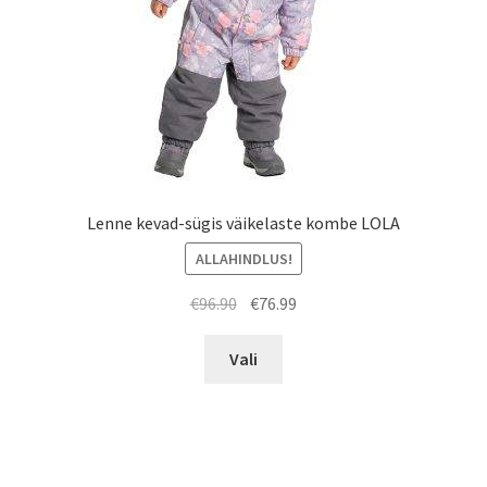
Lenne kevad-sügis väikelaste kombe LOLA
ALLAHINDLUS!
Algne
Praegune
€
96.90
€
76.99
hind
hind
Sellel
oli:
on:
Vali
tootel
€96.90.
€76.99.
on
mitu
varianti.
Valikuid