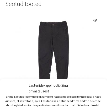
Seotud tooted
Lasteriidekapp hoolib Sinu
privaatsusest
Parima kasutuskogemuse pakkumiseks kasutame selliseid tehnoloogiaid nagu
Lenne softshellist kevad-sügis püksid JAMES, viimane
küpsised, et salvestada ja/või kasutada kasutatud seadmete andmeid. Nende
suurus 170
tehnoloogiate kasutamisega nõustumine võimaldab meil töödelda andmeid,