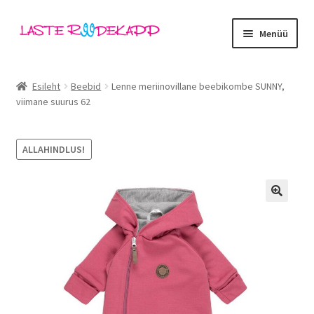
Liigu
Liigu
Menüü
navigeerimisele
sisu
juurde
Ava
Kategooriad
alamm
Esileht
Beebid
Lenne meriinovillane beebikombe SUNNY,
viimane suurus 62
Tüdrukud
Poisid
ALLAHINDLUS!
Beebid
🔍
Ava
Kaubamärgid
alamm
Outlet