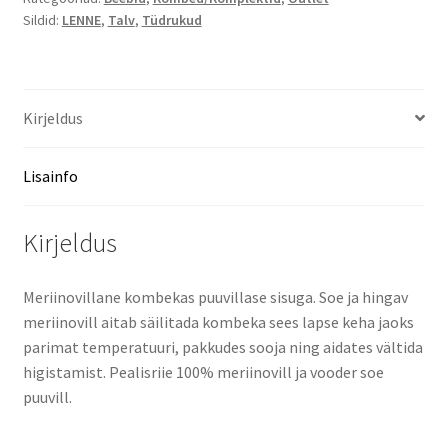
Sildid:
LENNE
,
Talv
,
Tüdrukud
62
kogus
Kirjeldus
Lisainfo
Kirjeldus
Meriinovillane kombekas puuvillase sisuga. Soe ja hingav
meriinovill aitab säilitada kombeka sees lapse keha jaoks
parimat temperatuuri, pakkudes sooja ning aidates vältida
higistamist. Pealisriie 100% meriinovill ja vooder soe
puuvill.