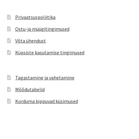
saab
teha
Privaatsuspoliitika
tootelehel.
Ostu-ja müügitingimused
Võta ühendust
Küpsiste kasutamise tingimused
Tagastamine ja vahetamine
Mõõdutabelid
Korduma kippuvad küsimused