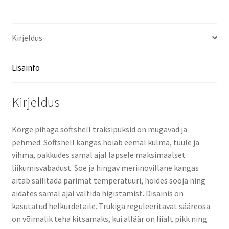
Kirjeldus
Lisainfo
Kirjeldus
Kõrge pihaga softshell traksipüksid on mugavad ja
pehmed. Softshell kangas hoiab eemal külma, tuule ja
vihma, pakkudes samal ajal lapsele maksimaalset
liikumisvabadust. Soe ja hingav meriinovillane kangas
aitab säilitada parimat temperatuuri, hoides sooja ning
aidates samal ajal vältida higistamist. Disainis on
kasutatud helkurdetaile. Trukiga reguleeritavat sääreosa
on võimalik teha kitsamaks, kui alläär on liialt pikk ning