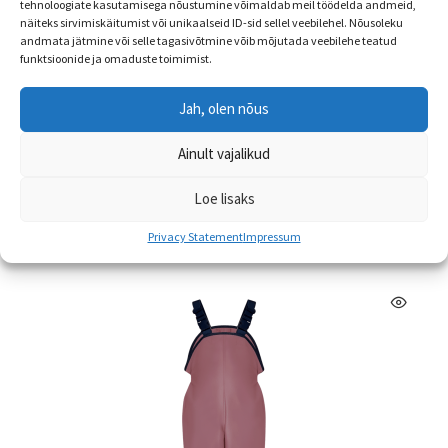
tehnoloogiate kasutamisega nõustumine võimaldab meil töödelda andmeid,
näiteks sirvimiskäitumist või unikaalseid ID-sid sellel veebilehel. Nõusoleku
andmata jätmine või selle tagasivõtmine võib mõjutada veebilehe teatud
funktsioonide ja omaduste toimimist.
Kevad-sügis sõrmikud, suurus 3-5a
Jah, olen nõus
€
3.99
Ainult vajalikud
Sellel
Vali
tootel
Loe lisaks
on
Privacy Statement
Impressum
mitu
varianti.
Valikuid
saab
teha
tootelehel.