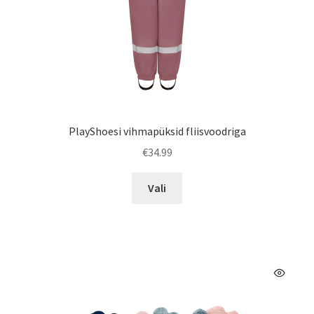
PlayShoesi vihmapüksid fliisvoodriga
€
34.99
Sellel
Vali
tootel
on
mitu
varianti.
Valikuid
saab
teha