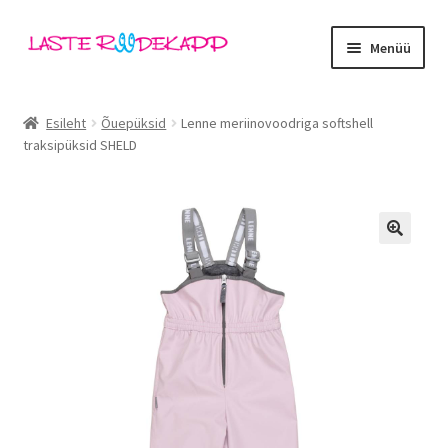
Liigu
Liigu
Menüü
navigeerimisele
sisu
juurde
Ava
Kategooriad
alamm
Esileht
Õuepüksid
Lenne meriinovoodriga softshell
traksipüksid SHELD
Tüdrukud
Poisid
Beebid
🔍
Ava
Kaubamärgid
alamm
Outlet