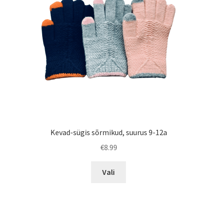
tootelehel.
Kevad-sügis sõrmikud, suurus 9-12a
€
8.99
Sellel
Vali
tootel
on
mitu
varianti.