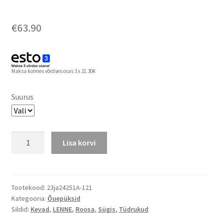
€
63.90
Maksa kolmes võrdses osas 3 x 21.30€
Suurus
Lenne
Lisa korvi
meriinovoodriga
softshell
traksipüksid
SHELD
Tootekood:
23ja24251A-121
Kategooria:
Õuepüksid
kogus
Sildid:
Kevad
,
LENNE
,
Roosa
,
Sügis
,
Tüdrukud