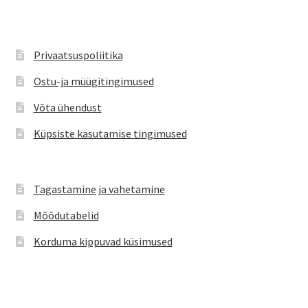
Valikuid
saab
teha
Privaatsuspoliitika
tootelehel.
Ostu-ja müügitingimused
Võta ühendust
Küpsiste kasutamise tingimused
Tagastamine ja vahetamine
Mõõdutabelid
Korduma kippuvad küsimused