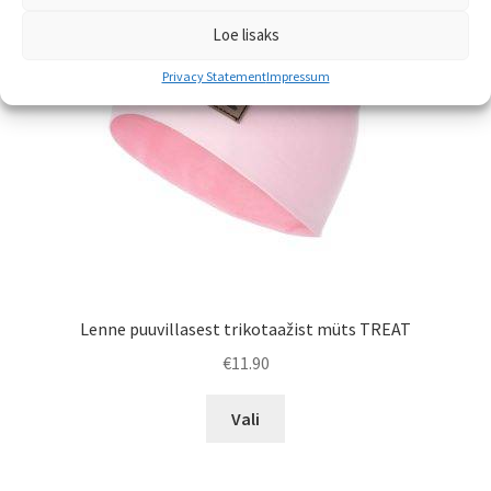
teha
Loe lisaks
tootelehel.
Privacy Statement
Impressum
Lenne puuvillasest trikotaažist müts TREAT
€
11.90
Sellel
Vali
tootel
on
mitu