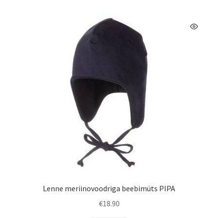
varianti.
Valikuid
saab
teha
tootelehel.
Lenne meriinovoodriga beebimüts PIPA
€
18.90