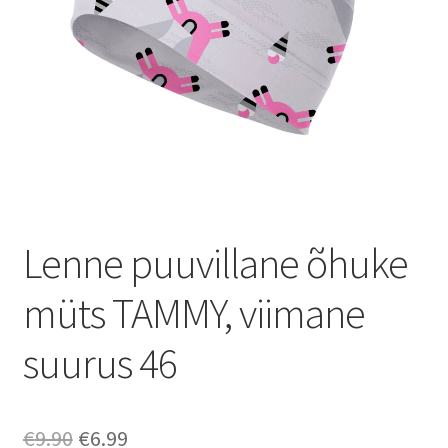
Lenne puuvillane õhuke
müts TAMMY, viimane
suurus 46
Algne
Praegune
€
9.90
€
6.99