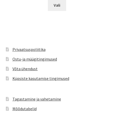
Sellel
Vali
tootel
on
mitu
varianti.
Valikuid
saab
teha
Privaatsuspoliitika
tootelehel.
Ostu-ja müügitingimused
Võta ühendust
Küpsiste kasutamise tingimused
Tagastamine ja vahetamine
Mõõdutabelid