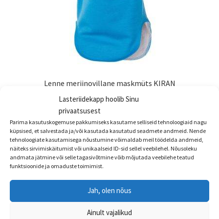
Lenne meriinovillane maskmüts KIRAN
Lasteriidekapp hoolib Sinu
ALLAHINDLUS!
privaatsusest
Algne
Praegune
€
34.90
€
25.99
Parima kasutuskogemuse pakkumiseks kasutame selliseid tehnoloogiaid nagu
hind
hind
küpsised, et salvestada ja/või kasutada kasutatud seadmete andmeid. Nende
Sellel
tehnoloogiate kasutamisega nõustumine võimaldab meil töödelda andmeid,
oli:
on:
Vali
näiteks sirvimiskäitumist või unikaalseid ID-sid sellel veebilehel. Nõusoleku
tootel
€34.90.
€25.99.
andmata jätmine või selle tagasivõtmine võib mõjutada veebilehe teatud
on
funktsioonide ja omaduste toimimist.
mitu
varianti.
Jah, olen nõus
Valikuid
saab
Ainult vajalikud