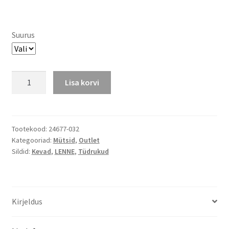
hind
hind
oli:
on:
Suurus
€9.90.
€6.99.
Lenne
Lisa korvi
puuvillane
õhuke
müts
TAMMY,
Tootekood:
24677-032
Kategooriad:
Mütsid
,
Outlet
viimane
Sildid:
Kevad
,
LENNE
,
Tüdrukud
suurus
46
kogus
Kirjeldus