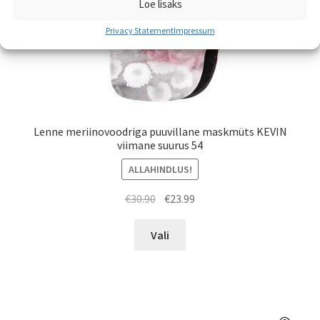
Loe lisaks
Privacy Statement
Impressum
Lenne meriinovoodriga puuvillane maskmüts KEVIN
viimane suurus 54
ALLAHINDLUS!
Algne
Praegune
€
30.90
€
23.99
hind
hind
Sellel
oli:
on:
Vali
tootel
€30.90.
€23.99.
on
mitu
varianti.
Valikuid