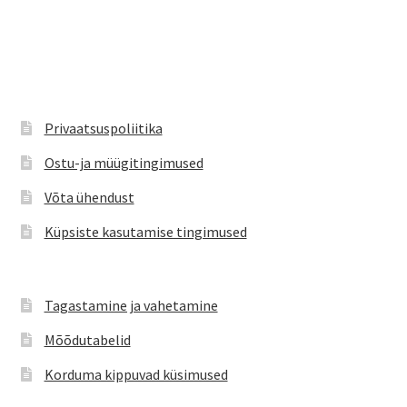
on
mitu
varianti.
Valikuid
saab
teha
Privaatsuspoliitika
tootelehel.
Ostu-ja müügitingimused
Võta ühendust
Küpsiste kasutamise tingimused
Tagastamine ja vahetamine
Mõõdutabelid
Korduma kippuvad küsimused