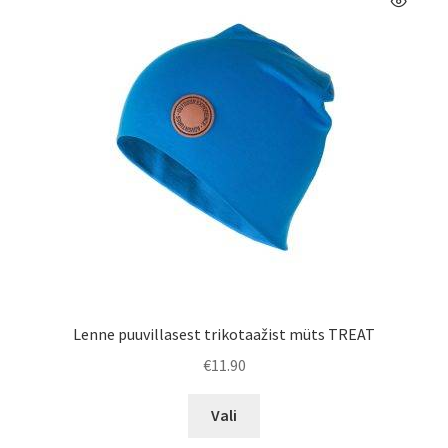
saab
teha
tootelehel.
Lenne puuvillasest trikotaažist müts TREAT
€
11.90
Sellel
Vali
tootel