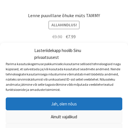
Lenne puuvillane õhuke müts TAMMY
ALLAHINDLUS!
Algne
Praegune
€
9.90
€
7.99
hind
hind
Sellel
Lasteriidekapp hoolib Sinu
oli:
on:
Vali
tootel
privaatsusest
€9.90.
€7.99.
on
Parima kasutuskogemuse pakkumiseks kasutame selliseid tehnoloogiaid nagu
mitu
küpsised, et salvestada ja/või kasutada kasutatud seadmete andmeid. Nende
tehnoloogiate kasutamisega nõustumine võimaldab meil töödelda andmeid,
varianti.
näiteks sirvimiskäitumist või unikaalseid ID-sid sellel veebilehel. Nõusoleku
Valikuid
andmata jätmine või selle tagasivõtmine võib mõjutada veebilehe teatud
funktsioonide ja omaduste toimimist.
saab
teha
Jah, olen nõus
tootelehel.
Ainult vajalikud