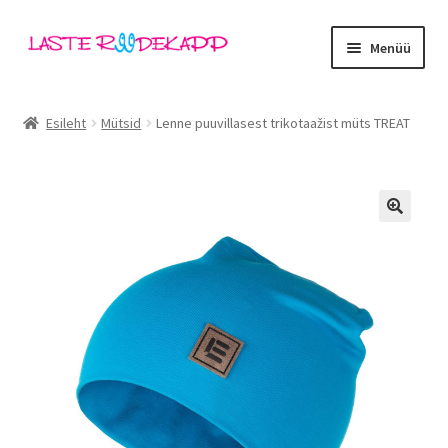
Liigu
Liigu
Menüü
navigeerimisele
sisu
juurde
Ava
Kategooriad
alamm
Esileht
Mütsid
Lenne puuvillasest trikotaažist müts TREAT
Tüdrukud
Poisid
🔍
Beebid
Ava
Kaubamärgid
alamm
Outlet