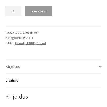
Lenne
Lisa korvi
puuvillasest
trikotaažist
müts
TREAT
Tootekood:
24678B-637
Kategooria:
Mütsid
kogus
Sildid:
Kevad
,
LENNE
,
Poisid
Kirjeldus
Lisainfo
Kirjeldus