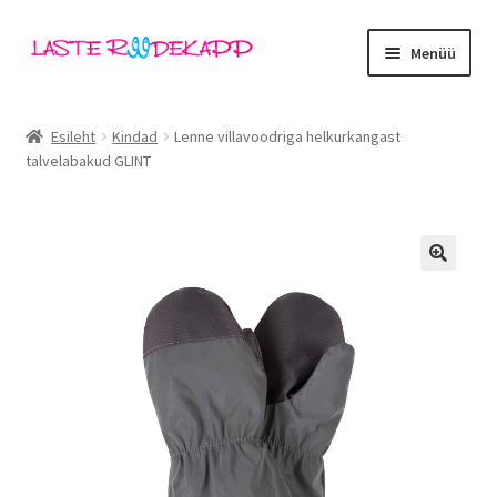
Liigu
Liigu
Menüü
navigeerimisele
sisu
juurde
Ava
Kategooriad
alamm
Esileht
Kindad
Lenne villavoodriga helkurkangast
talvelabakud GLINT
Tüdrukud
Poisid
Beebid
🔍
Ava
Kaubamärgid
alamm
Outlet