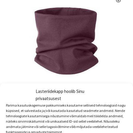
Lasteriidekapp hoolib Sinu
privaatsusest
Lenne puuvillane torusall POP
Parima kasutuskogemuse pakkumiseks kasutame selliseid tehnoloogiaid nagu
€
10.90
küpsised, et salvestada ja/või kasutada kasutatud seadmete andmeid. Nende
tehnoloogiate kasutamisega nõustumine võimaldab meil töödelda andmeid,
Sellel
näiteks sirvimiskäitumist või unikaalseid ID-sid sellel veebilehel. Nõusoleku
Vali
andmata jätmine või selle tagasivõtmine võib mõjutada veebilehe teatud
tootel
funktsioonide ja omaduste toimimist.