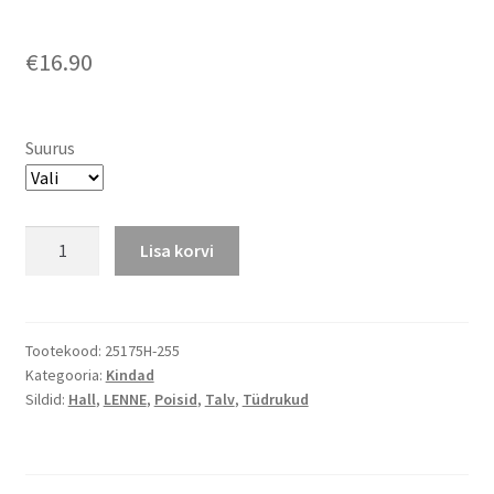
€
16.90
Suurus
Lenne
Lisa korvi
villavoodriga
helkurkangast
talvelabakud
GLINT
Tootekood:
25175H-255
Kategooria:
Kindad
kogus
Sildid:
Hall
,
LENNE
,
Poisid
,
Talv
,
Tüdrukud