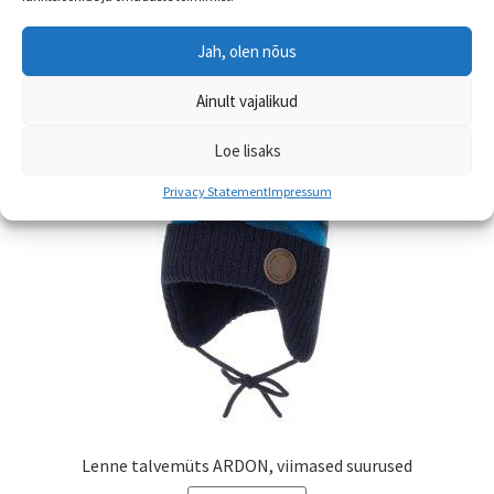
on
mitu
Jah, olen nõus
varianti.
Valikuid
Ainult vajalikud
saab
teha
Loe lisaks
tootelehel.
Privacy Statement
Impressum
Lenne talvemüts ARDON, viimased suurused