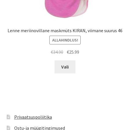
Lenne meriinovillane maskmüts KIRAN, viimane suurus 46
ALLAHINDLUS!
Algne
Praegune
€
34.90
€
25.99
hind
hind
Sellel
oli:
on:
Vali
tootel
€34.90.
€25.99.
on
mitu
varianti.
Valikuid
saab
teha
Privaatsuspoliitika
tootelehel.
Ostu-ja müügitingimused