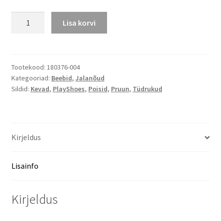
Madala
Lisa korvi
säärega
kummikud
Metsloomad
kogus
Tootekood:
180376-004
Kategooriad:
Beebid
,
Jalanõud
Sildid:
Kevad
,
PlayShoes
,
Poisid
,
Pruun
,
Tüdrukud
Kirjeldus
Lisainfo
Kirjeldus