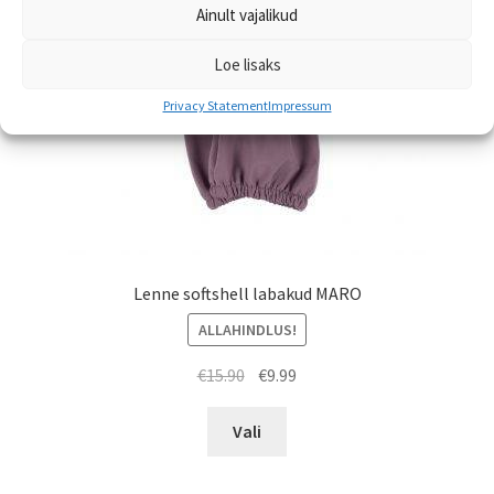
tootelehel.
Ainult vajalikud
Loe lisaks
Privacy Statement
Impressum
Lenne softshell labakud MARO
ALLAHINDLUS!
Algne
Praegune
€
15.90
€
9.99
hind
hind
Sellel
oli:
on:
Vali
tootel
€15.90.
€9.99.
on