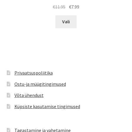
Algne
Praegune
€
11.95
€
7.99
hind
hind
Sellel
oli:
on:
Vali
tootel
€11.95.
€7.99.
on
mitu
varianti.
Valikuid
saab
teha
Privaatsuspoliitika
tootelehel.
Ostu-ja müügitingimused
Võta ühendust
Küpsiste kasutamise tingimused
Tagastamine ja vahetamine