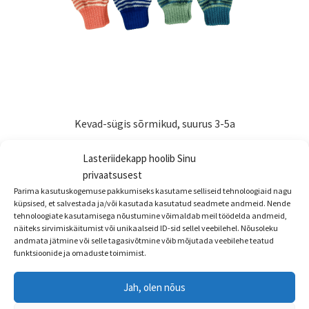
Kevad-sügis sõrmikud, suurus 3-5a
€
3.99
Lasteriidekapp hoolib Sinu
Sellel
privaatsusest
Vali
tootel
Parima kasutuskogemuse pakkumiseks kasutame selliseid tehnoloogiaid nagu
küpsised, et salvestada ja/või kasutada kasutatud seadmete andmeid. Nende
on
tehnoloogiate kasutamisega nõustumine võimaldab meil töödelda andmeid,
mitu
näiteks sirvimiskäitumist või unikaalseid ID-sid sellel veebilehel. Nõusoleku
varianti.
andmata jätmine või selle tagasivõtmine võib mõjutada veebilehe teatud
funktsioonide ja omaduste toimimist.
Valikuid
saab
Jah, olen nõus
teha