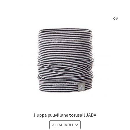
mitu
varianti.
Valikuid
saab
teha
tootelehel.
Huppa puuvillane torusall JADA
ALLAHINDLUS!