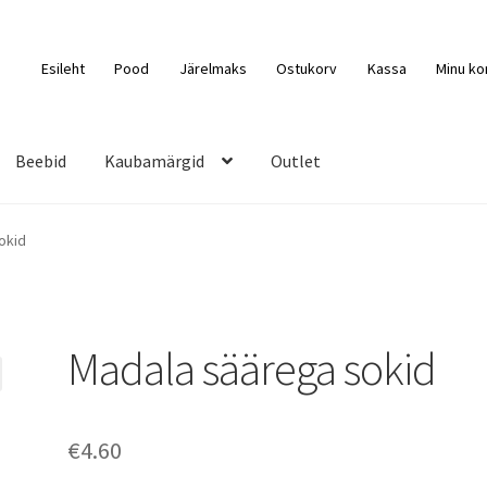
Esileht
Pood
Järelmaks
Ostukorv
Kassa
Minu ko
Beebid
Kaubamärgid
Outlet
okid
Madala säärega sokid
€
4.60