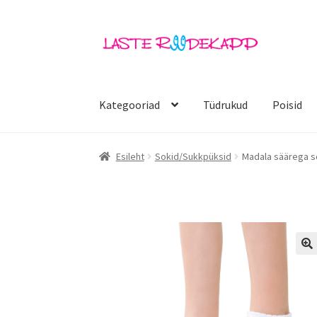
Liigu
Liigu
navigeerimisele
sisu
juurde
Kategooriad
Tüdrukud
Poisid
Esileht
Sokid/Sukkpüksid
Madala säärega s
🔍