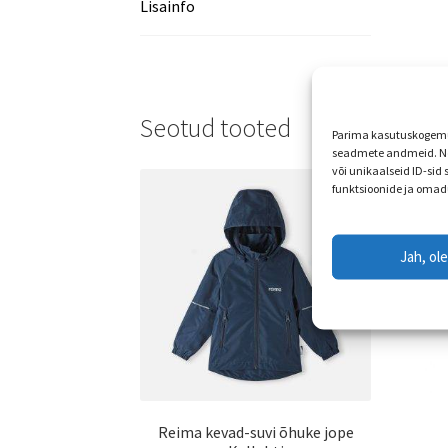
Lisainfo
Seotud tooted
Parima kasutuskogemus
seadmete andmeid. Ne
või unikaalseid ID-sid
funktsioonide ja omad
Jah, ol
Reima kevad-suvi õhuke jope