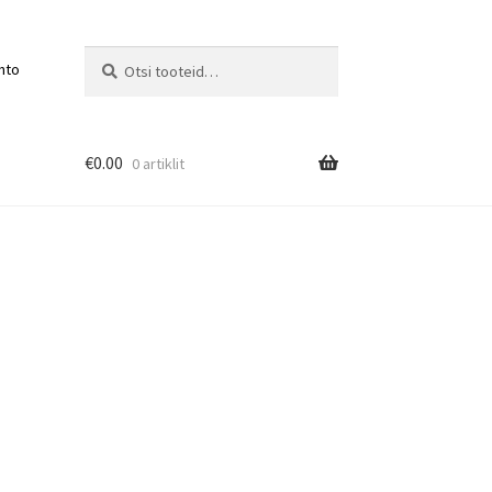
Otsi:
Otsi
nto
€
0.00
0 artiklit