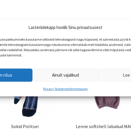
Lasteriidekapp hoolib Sinu privaatsusest
e pakkumiseks kasutame selliseid tehnoloogiaid nagu küpsised, et salvestada ja/või
nde tehnoloogiate kasutamisega nõustumine võimaldab meil töödelda andmeid, näite
 sellel veebilehel. Nõusoleku andmata jätmine või selle tagasivõtmine võib mõjutada vee
uste toimimist.
en nõus
Ainult vajalikud
Loe 
Privacy Statement
Impressum
Sokid Politsei
Lenne softshell labakud M