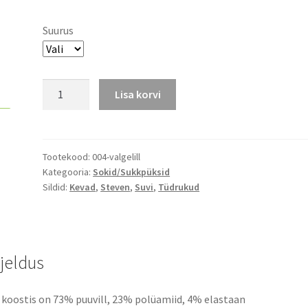
Suurus
Madala
Lisa korvi
säärega
sokid
kogus
Tootekood:
004-valgelill
Kategooria:
Sokid/Sukkpüksid
Sildid:
Kevad
,
Steven
,
Suvi
,
Tüdrukud
rjeldus
 koostis on 73% puuvill, 23% polüamiid, 4% elastaan