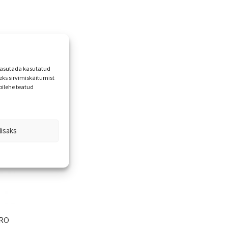
 kasutada kasutatud
ks sirvimiskäitumist
bilehe teatud
lisaks
ARO