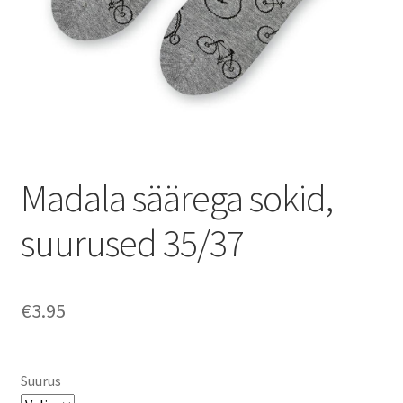
Madala säärega sokid,
suurused 35/37
€
3.95
Suurus