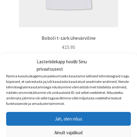
Boboli t-särk ühevärviline
€
15.95
Sellel
Lasteriidekapp hoolib Sinu
Vali
tootel
privaatsusest
on
Parima kasutuskogemuse pakkumiseks kasutame selliseid tehnoloogiaid nagu
küpsised, et salvestada ja/või kasutada kasutatud seadmete andmeid. Nende
mitu
tehnoloogiate kasutamisega nõustumine võimaldab meil töödelda andmeid,
varianti.
näiteks sirvimiskäitumist või unikaalseid ID-sid sellel veebilehel. Nõusoleku
Valikuid
andmata jätmine või selle tagasivõtmine võib mõjutada veebilehe teatud
funktsioonide ja omaduste toimimist.
saab
teha
Jah, olen nõus
tootelehel.
Ainult vajalikud