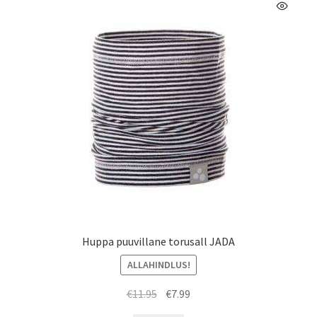
Valikuid
saab
teha
tootelehel.
Huppa puuvillane torusall JADA
ALLAHINDLUS!
Algne
Praegune
€
11.95
€
7.99
hind
hind