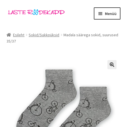
Liigu
Liigu
Menüü
navigeerimisele
sisu
juurde
Ava
Kategooriad
alamm
Esileht
Sokid/Sukkpüksid
Madala säärega sokid, suurused
35/37
Tüdrukud
Poisid
Beebid
🔍
Ava
Kaubamärgid
alamm
Outlet