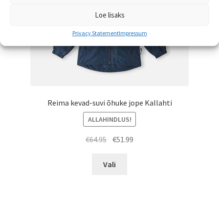
Loe lisaks
Privacy Statement
Impressum
Reima kevad-suvi õhuke jope Kallahti
ALLAHINDLUS!
Algne
Praegune
€
64.95
€
51.99
hind
hind
Sellel
oli:
on:
Vali
tootel
€64.95.
€51.99.
on
mitu
varianti.