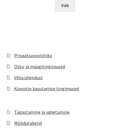
Sellel
oli:
on:
Vali
tootel
€11.95.
€7.99.
on
mitu
varianti.
Valikuid
saab
teha
Privaatsuspoliitika
tootelehel.
Ostu-ja müügitingimused
Võta ühendust
Küpsiste kasutamise tingimused
Tagastamine ja vahetamine
Mõõdutabelid