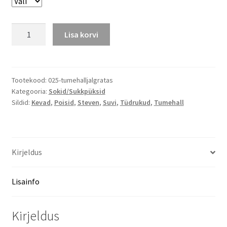
Madala
Lisa korvi
säärega
sokid,
suurused
35/37
Tootekood:
025-tumehalljalgratas
Kategooria:
Sokid/Sukkpüksid
kogus
Sildid:
Kevad
,
Poisid
,
Steven
,
Suvi
,
Tüdrukud
,
Tumehall
Kirjeldus
Lisainfo
Kirjeldus