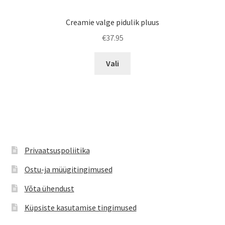
Creamie valge pidulik pluus
€
37.95
Sellel
Vali
tootel
on
mitu
varianti.
Valikuid
saab
teha
Privaatsuspoliitika
tootelehel.
Ostu-ja müügitingimused
Võta ühendust
Küpsiste kasutamise tingimused