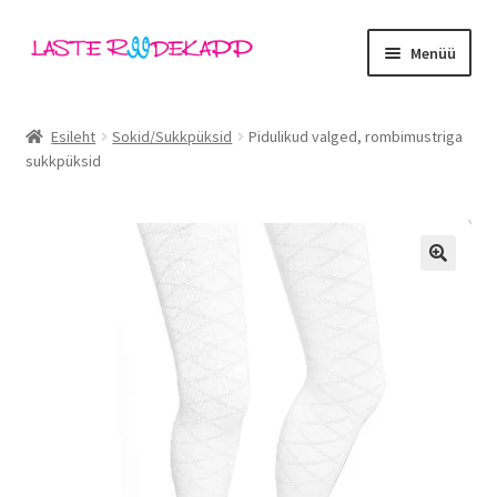
Liigu
Liigu
Menüü
navigeerimisele
sisu
juurde
Ava
Kategooriad
alamm
Esileht
Sokid/Sukkpüksid
Pidulikud valged, rombimustriga
sukkpüksid
Tüdrukud
Poisid
Beebid
🔍
Ava
Kaubamärgid
alamm
Outlet