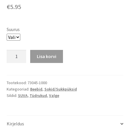
€
5.95
Suurus
Pidulikud
Lisa korvi
valged,
rombimustriga
sukkpüksid
kogus
Tootekood:
73045-1000
Kategooriad:
Beebid
,
Sokid/Sukkpüksid
Sildid:
SUVA
,
Tüdrukud
,
Valge
Kirjeldus