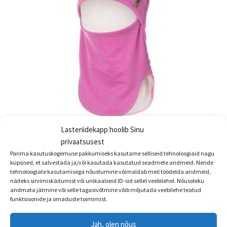
Lasteriidekapp hoolib Sinu
Lenne meriinovillane maskmüts KIRAN, viimane suurus 46
privaatsusest
Parima kasutuskogemuse pakkumiseks kasutame selliseid tehnoloogiaid nagu
ALLAHINDLUS!
küpsised, et salvestada ja/või kasutada kasutatud seadmete andmeid. Nende
tehnoloogiate kasutamisega nõustumine võimaldab meil töödelda andmeid,
Algne
Praegune
€
34.90
€
25.99
näiteks sirvimiskäitumist või unikaalseid ID-sid sellel veebilehel. Nõusoleku
hind
hind
andmata jätmine või selle tagasivõtmine võib mõjutada veebilehe teatud
Sellel
funktsioonide ja omaduste toimimist.
oli:
on:
Vali
tootel
€34.90.
€25.99.
on
Jah, olen nõus