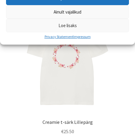
mitu
Ainult vajalikud
varianti.
Valikuid
Loe lisaks
saab
teha
Privacy Statement
Impressum
tootelehel.
Creamie t-särk Lillepärg
€
25.50