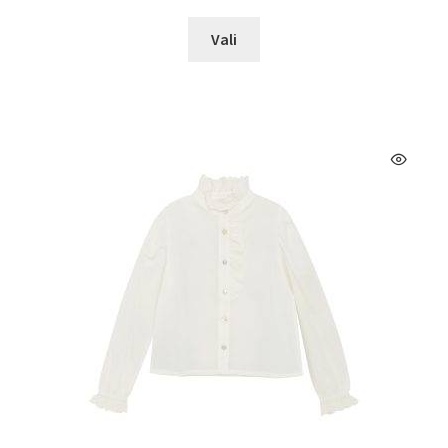
Sellel
Vali
tootel
on
mitu
varianti.
Valikuid
saab
teha
tootelehel.