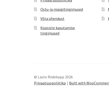
Ostu-ja müügitingimused
Võta ühendust
Küpsiste kasutamise
tingimused
© Laste Riidekapp 2026
Privaatsuspoliitika
Built with WooCommer