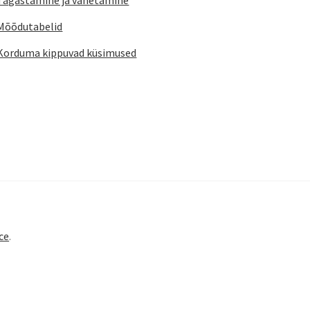
Mõõdutabelid
Korduma kippuvad küsimused
ce
.