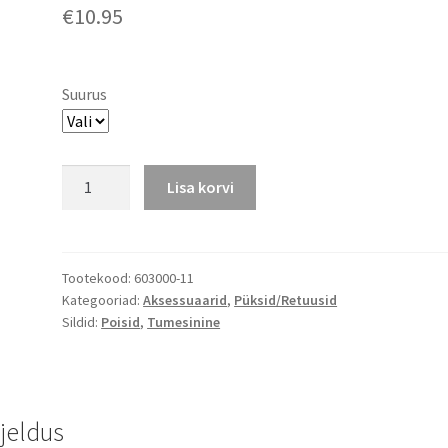
€
10.95
Suurus
Playshoesi
Lisa korvi
traksid,
tumesinine
kogus
Tootekood:
603000-11
Kategooriad:
Aksessuaarid
,
Püksid/Retuusid
Sildid:
Poisid
,
Tumesinine
rjeldus