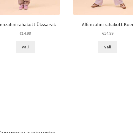
fenzahni rahakott Ükssarvik
Affenzahni rahakott Koe
€
14.99
€
14.99
Sellel
Sellel
Vali
Vali
tootel
tootel
on
on
mitu
mitu
varianti.
varianti.
Valikuid
Valikuid
saab
saab
teha
teha
tootelehel.
tootelehe
Tagastamine ja vahetamine