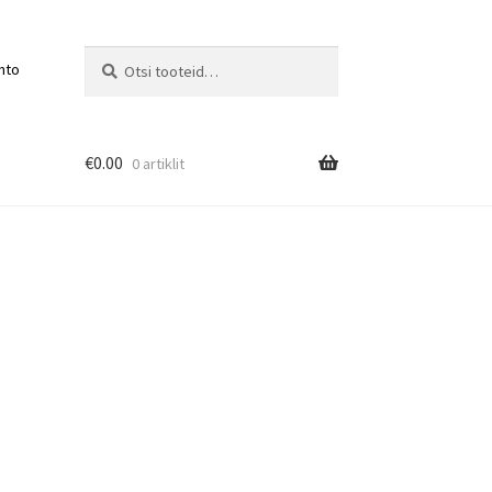
Otsi:
Otsi
nto
€
0.00
0 artiklit