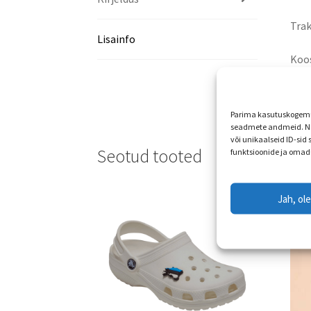
Trak
Lisainfo
Koos
Parima kasutuskogemus
seadmete andmeid. Ne
või unikaalseid ID-sid
Seotud tooted
funktsioonide ja omad
Jah, ol