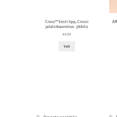
Crocs™ Eesti lipp, Crocsi
Af
jalatsikaunistus- jibbitz
€
4.99
Sellel
Vali
tootel
on
mitu
varianti.
Valikuid
saab
teha
tootelehel.
Privaatsuspoliitika