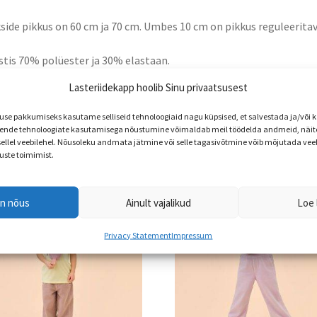
side pikkus on 60 cm ja 70 cm. Umbes 10 cm on pikkus reguleeritav
tis 70% polüester ja 30% elastaan.
Lasteriidekapp hoolib Sinu privaatsusest
e pakkumiseks kasutame selliseid tehnoloogiaid nagu küpsised, et salvestada ja/või
nde tehnoloogiate kasutamisega nõustumine võimaldab meil töödelda andmeid, näite
 sellel veebilehel. Nõusoleku andmata jätmine või selle tagasivõtmine võib mõjutada vee
uste toimimist.
en nõus
Ainult vajalikud
Loe 
Privacy Statement
Impressum