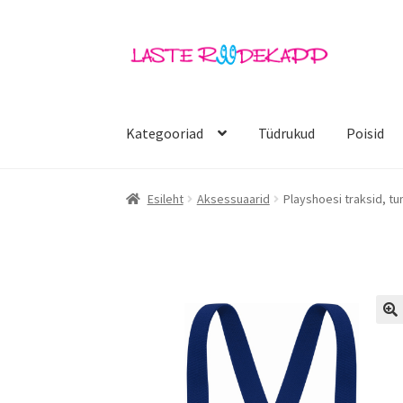
Liigu
Liigu
navigeerimisele
sisu
juurde
Kategooriad
Tüdrukud
Poisid
Esileht
Aksessuaarid
Playshoesi traksid, t
🔍