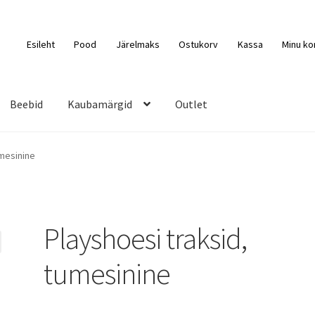
Esileht
Pood
Järelmaks
Ostukorv
Kassa
Minu ko
Beebid
Kaubamärgid
Outlet
umesinine
Playshoesi traksid,
tumesinine