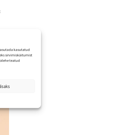
.
 kasutada kasutatud
ks sirvimiskäitumist
bilehe teatud
lisaks