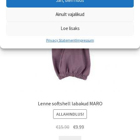
Jah, olen nõus
saab
teha
Ainult vajalikud
tootelehel.
Loe lisaks
Privacy Statement
Impressum
Lenne softshell labakud MARO
ALLAHINDLUS!
Algne
Praegune
€
15.90
€
9.99
hind
hind
Sellel