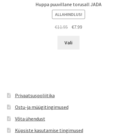
Huppa puuvillane torusall JADA
ALLAHINDLUS!
Algne
Praegune
€
11.95
€
7.99
hind
hind
Sellel
oli:
on:
Vali
tootel
€11.95.
€7.99.
on
mitu
varianti.
Valikuid
saab
teha
Privaatsuspoliitika
tootelehel.
Ostu-ja müügitingimused
Võta ühendust
Küpsiste kasutamise tingimused