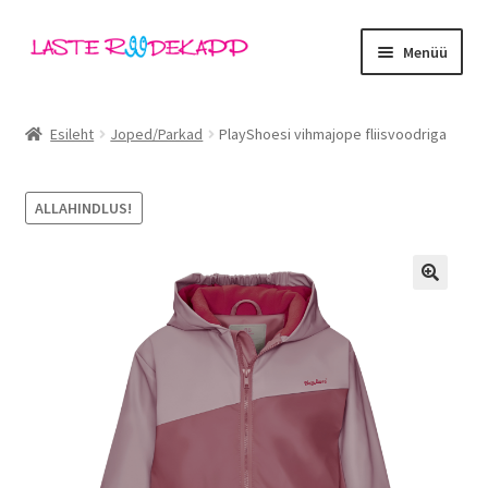
Liigu
Liigu
Menüü
navigeerimisele
sisu
juurde
Ava
Kategooriad
alamm
Esileht
Joped/Parkad
PlayShoesi vihmajope fliisvoodriga
Tüdrukud
ALLAHINDLUS!
Poisid
Beebid
🔍
Ava
Kaubamärgid
alamm
Outlet