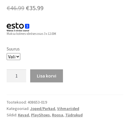
Algne
Praegune
€
46.99
€
35.99
hind
hind
oli:
on:
Maksa kolmes võrdses osas 3 x 12.00€
€46.99.
€35.99.
Suurus
PlayShoesi
Lisa korvi
vihmajope
fliisvoodriga
kogus
Tootekood:
408653-019
Kategooriad:
Joped/Parkad
,
Vihmariided
Sildid:
Kevad
,
PlayShoes
,
Roosa
,
Tüdrukud