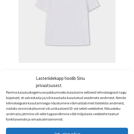
Boboli t-särk ühevärviline
Lasteriidekapp hoolib Sinu
€
15.95
privaatsusest
Parima kasutuskogemuse pakkumiseks kasutame selliseid tehnoloogiaid nagu
Sellel
Vali
küpsised, et salvestada ja/või kasutada kasutatud seadmete andmeid. Nende
tootel
tehnoloogiate kasutamisega nõustumine võimaldab meil töödelda andmeid,
näiteks sirvimiskäitumist või unikaalseid ID-sid sellel veebilehel. Nõusoleku
on
andmata jätmine või selle tagasivõtmine võib mõjutada veebilehe teatud
mitu
funktsioonide ja omaduste toimimist.
varianti.
Valikuid