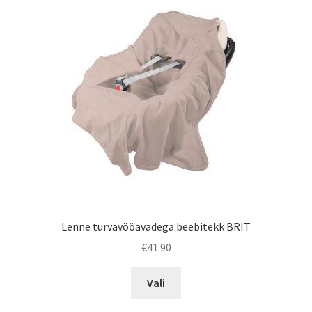
saab
teha
tootelehel.
Lenne turvavööavadega beebitekk BRIT
€
41.90
Sellel
Vali
tootel
on