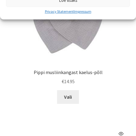
Loe lisaks
Privacy Statement
Impressum
Pippi musliinkangast kaelus-põll
€
14.95
Sellel
Vali
tootel
on
mitu
varianti.
Valikuid