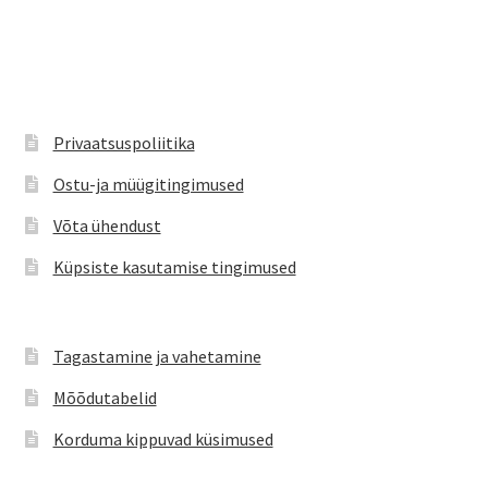
mitu
varianti.
Valikuid
saab
teha
Privaatsuspoliitika
tootelehel.
Ostu-ja müügitingimused
Võta ühendust
Küpsiste kasutamise tingimused
Tagastamine ja vahetamine
Mõõdutabelid
Korduma kippuvad küsimused