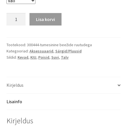
Poiste
Lisa korvi
kikilips
tumesinine
beežide
ruutudega
Tootekood:
300444-tumesinine beežide ruutudega
Kategooriad:
Aksessuaarid
,
Särgid/Pluusid
kogus
Sildid:
Kevad
,
KIU
,
Poisid
,
Suvi
,
Talv
Kirjeldus
Lisainfo
Kirjeldus