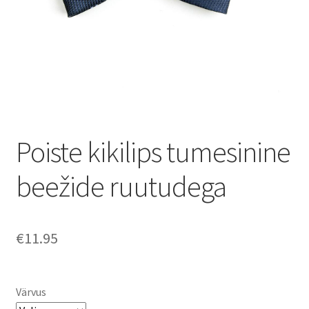
Poiste kikilips tumesinine
beežide ruutudega
€
11.95
Värvus