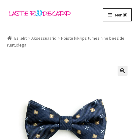
Liigu
Liigu
Menüü
navigeerimisele
sisu
juurde
Ava
Kategooriad
alamm
Esileht
Aksessuaarid
Poiste kikilips tumesinine beežide
ruutudega
Tüdrukud
Poisid
Beebid
🔍
Ava
Kaubamärgid
alamm
Outlet