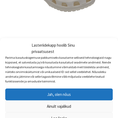
Crocs™ Eesti lipp, Crocsi jalatsikaunistus- jibbitz
Lasteriidekapp hoolib Sinu
€
4.99
privaatsusest
Parima kasutuskogemuse pakkumiseks kasutame selliseid tehnoloogiaid nagu
Sellel
Vali
küpsised, et salvestada ja/või kasutada kasutatud seadmete andmeid. Nende
tootel
tehnoloogiate kasutamisega nõustumine võimaldab meil töödelda andmeid,
on
näiteks sirvimiskäitumist või unikaalseid ID-sid sellel veebilehel. Nõusoleku
andmata jätmine või selle tagasivõtmine võib mõjutada veebilehe teatud
mitu
funktsioonide ja omaduste toimimist.
varianti.
Valikuid
Jah, olen nõus
saab
teha
Ainult vajalikud
tootelehel.