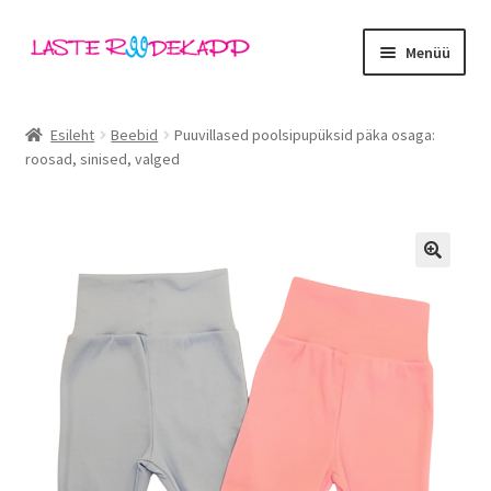
Liigu
Liigu
Menüü
navigeerimisele
sisu
juurde
Ava
Kategooriad
alamm
Esileht
Beebid
Puuvillased poolsipupüksid päka osaga:
roosad, sinised, valged
Tüdrukud
Poisid
Beebid
🔍
Ava
Kaubamärgid
alamm
Outlet