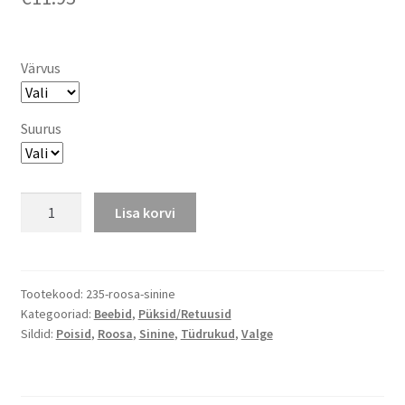
Värvus
Suurus
Puuvillased
Lisa korvi
poolsipupüksid
päka
osaga:
roosad,
Tootekood:
235-roosa-sinine
Kategooriad:
Beebid
,
Püksid/Retuusid
sinised,
Sildid:
Poisid
,
Roosa
,
Sinine
,
Tüdrukud
,
Valge
valged
kogus