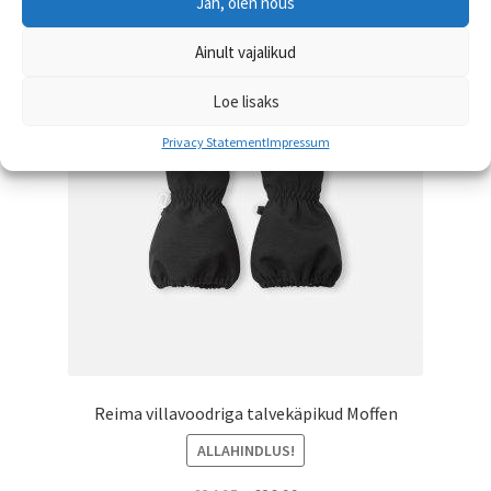
Jah, olen nõus
varianti.
Valikuid
Ainult vajalikud
saab
teha
Loe lisaks
tootelehel.
Privacy Statement
Impressum
Reima villavoodriga talvekäpikud Moffen
ALLAHINDLUS!