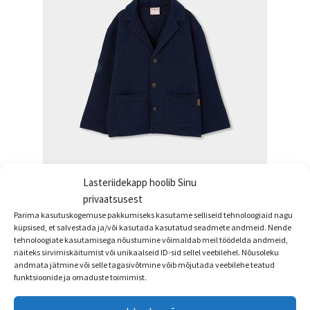
Lasteriidekapp hoolib Sinu
privaatsusest
Poiste pintsak-Jakk, taskutega
Parima kasutuskogemuse pakkumiseks kasutame selliseid tehnoloogiaid nagu
€
49.95
küpsised, et salvestada ja/või kasutada kasutatud seadmete andmeid. Nende
tehnoloogiate kasutamisega nõustumine võimaldab meil töödelda andmeid,
Sellel
näiteks sirvimiskäitumist või unikaalseid ID-sid sellel veebilehel. Nõusoleku
Vali
andmata jätmine või selle tagasivõtmine võib mõjutada veebilehe teatud
tootel
funktsioonide ja omaduste toimimist.
on
mitu