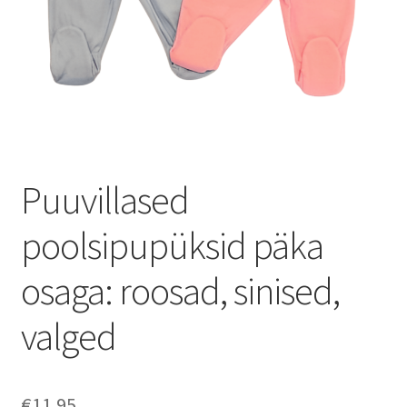
Puuvillased
poolsipupüksid päka
osaga: roosad, sinised,
valged
€
11.95