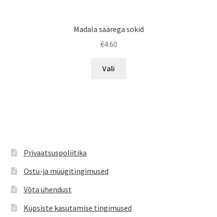
Madala säärega sokid
€
4.60
Sellel
Vali
tootel
on
mitu
varianti.
Valikuid
saab
teha
Privaatsuspoliitika
tootelehel.
Ostu-ja müügitingimused
Võta ühendust
Küpsiste kasutamise tingimused