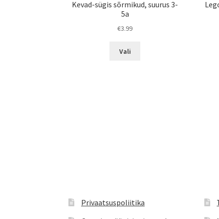
Kevad-sügis sõrmikud, suurus 3-
Leg
5a
€
3.99
Sellel
Vali
tootel
on
mitu
varianti.
Valikuid
saab
teha
tootelehel.
Privaatsuspoliitika