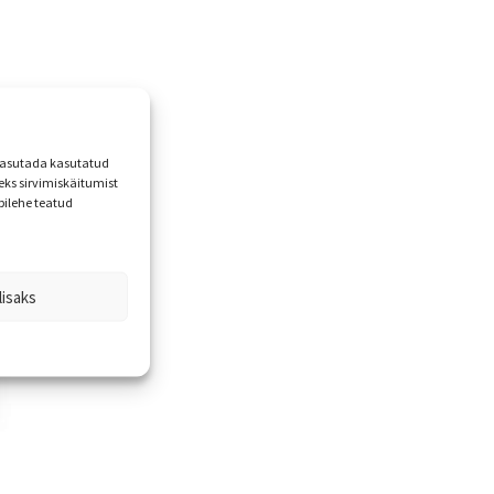
 kasutada kasutatud
ks sirvimiskäitumist
bilehe teatud
lisaks