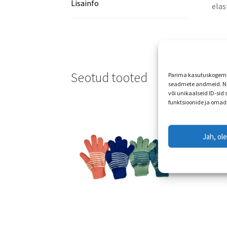
Lisainfo
elas
Seotud tooted
Parima kasutuskogemus
seadmete andmeid. Ne
või unikaalseid ID-sid
funktsioonide ja omad
Jah, ol