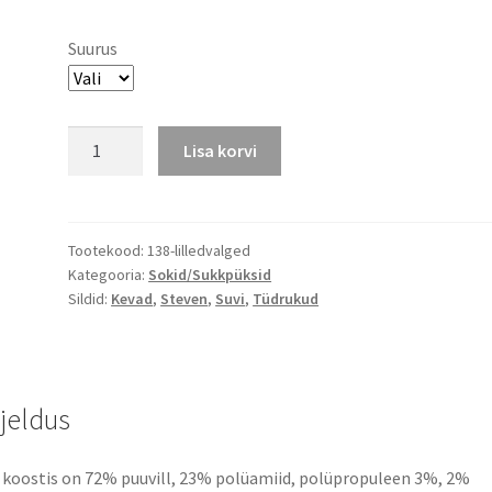
Suurus
Sokid
Lisa korvi
Lilled
kogus
Tootekood:
138-lilledvalged
Kategooria:
Sokid/Sukkpüksid
Sildid:
Kevad
,
Steven
,
Suvi
,
Tüdrukud
rjeldus
 koostis on 72% puuvill, 23% polüamiid, polüpropuleen 3%, 2%