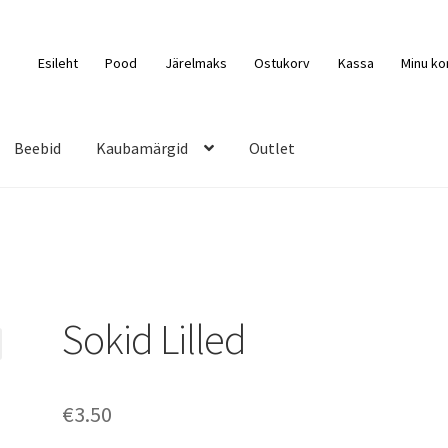
Esileht
Pood
Järelmaks
Ostukorv
Kassa
Minu ko
Beebid
Kaubamärgid
Outlet
Sokid Lilled
€
3.50