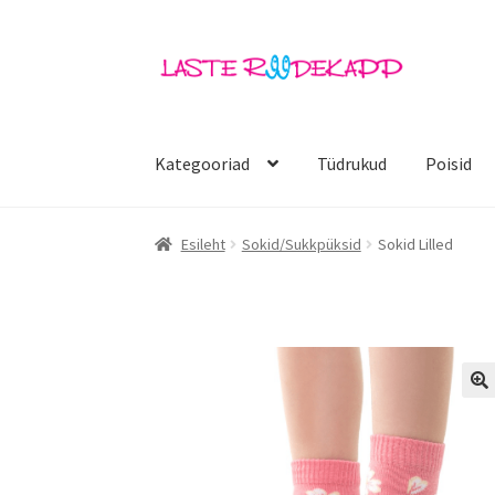
Liigu
Liigu
navigeerimisele
sisu
juurde
Kategooriad
Tüdrukud
Poisid
Esileht
Sokid/Sukkpüksid
Sokid Lilled
🔍