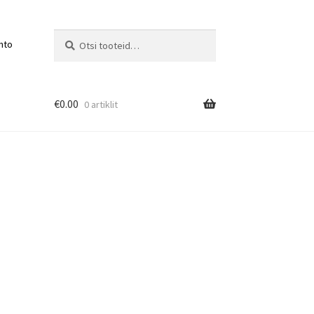
Otsi:
Otsi
nto
€
0.00
0 artiklit