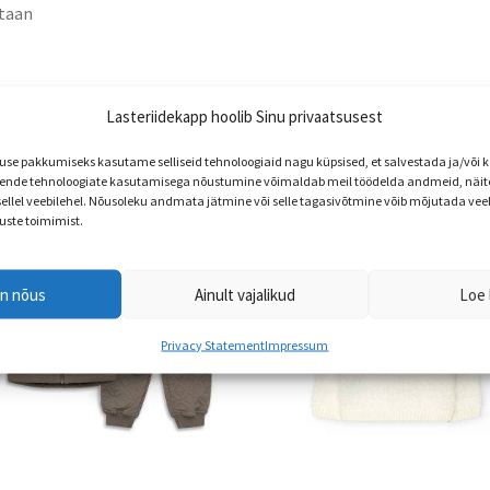
taan
Lasteriidekapp hoolib Sinu privaatsusest
e pakkumiseks kasutame selliseid tehnoloogiaid nagu küpsised, et salvestada ja/või
nde tehnoloogiate kasutamisega nõustumine võimaldab meil töödelda andmeid, näite
 sellel veebilehel. Nõusoleku andmata jätmine või selle tagasivõtmine võib mõjutada vee
uste toimimist.
en nõus
Ainult vajalikud
Loe 
Privacy Statement
Impressum