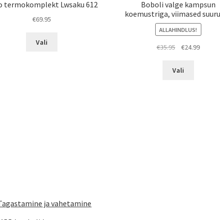
o termokomplekt Lwsaku 612
Boboli valge kampsun
koemustriga, viimased suur
€
69.95
ALLAHINDLUS!
Sellel
Vali
Algne
Praeg
€
35.95
€
24.99
tootel
hind
hind
on
Sellel
oli:
on:
mitu
Vali
tootel
€35.95.
€24.99.
varianti.
on
Valikuid
mitu
saab
varianti.
teha
Valikuid
tootelehel.
saab
teha
tootelehe
Tagastamine ja vahetamine