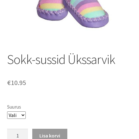
Sokk-sussid Ükssarvik
€
10.95
Suurus
Sokk-
Lisa korvi