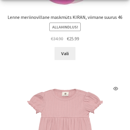
Lenne meriinovillane maskmüts KIRAN, viimane suurus 46
ALLAHINDLUS!
Algne
Praegune
€
34.90
€
25.99
hind
hind
Sellel
oli:
on:
Vali
tootel
€34.90.
€25.99.
on
mitu
varianti.
Valikuid
saab
teha
tootelehel.