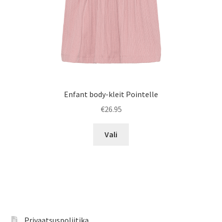
Enfant body-kleit Pointelle
€
26.95
Sellel
Vali
tootel
on
mitu
varianti.
Valikuid
saab
teha
Privaatsuspoliitika