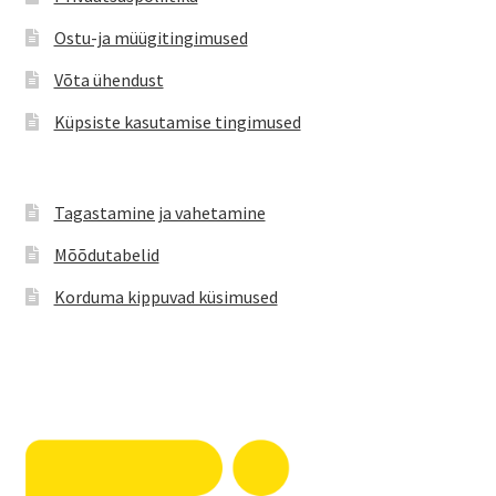
tootelehel.
Ostu-ja müügitingimused
Võta ühendust
Küpsiste kasutamise tingimused
Tagastamine ja vahetamine
Mõõdutabelid
Korduma kippuvad küsimused