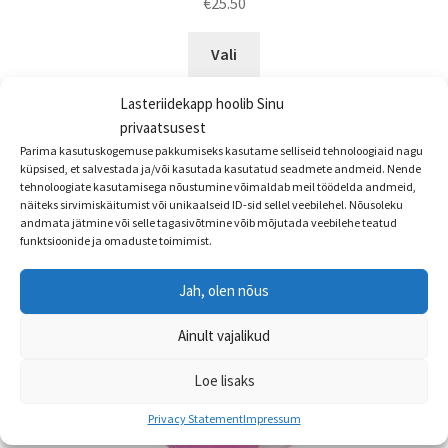
€
25.50
Sellel
Vali
tootel
on
Lasteriidekapp hoolib Sinu
mitu
privaatsusest
varianti.
Parima kasutuskogemuse pakkumiseks kasutame selliseid tehnoloogiaid nagu
Valikuid
küpsised, et salvestada ja/või kasutada kasutatud seadmete andmeid. Nende
tehnoloogiate kasutamisega nõustumine võimaldab meil töödelda andmeid,
saab
näiteks sirvimiskäitumist või unikaalseid ID-sid sellel veebilehel. Nõusoleku
teha
andmata jätmine või selle tagasivõtmine võib mõjutada veebilehe teatud
funktsioonide ja omaduste toimimist.
tootelehel.
Jah, olen nõus
Ainult vajalikud
Loe lisaks
Privacy Statement
Impressum