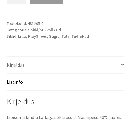
sussid
Ükssarvik
kogus
Tootekood:
481205-011
Kategooria:
Sokid/Sukkpüksid
Sildid:
Lilla
,
PlayShoes
,
Sügis
,
Talv
,
Tüdrukud
Kirjeldus
Lisainfo
Kirjeldus
Libisemiskindla tallaga sokksussid. Masinpesu 40°C juures.