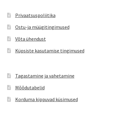
saab
teha
Privaatsuspoliitika
tootelehel.
Ostu-ja müügitingimused
Võta ühendust
Küpsiste kasutamise tingimused
Tagastamine ja vahetamine
Mõõdutabelid
Korduma kippuvad küsimused