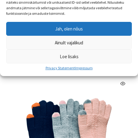
näiteks sirvimiskäitumist või unikaalseid ID-sid sellel veebilehel. Nõusoleku
andmata jätmine või selle tagasivõtmine võib mõjutada veebilehe teatud
funktsioonide ja omaduste toimimist.
Sokid Politsei
Jah, olen nõus
€
3.90
Ainult vajalikud
Sellel
Vali
tootel
Loe lisaks
on
mitu
Privacy Statement
Impressum
varianti.
Valikuid
saab
teha
tootelehel.