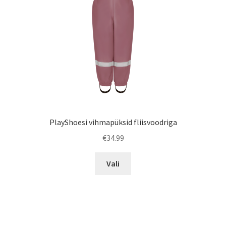
PlayShoesi vihmapüksid fliisvoodriga
€
34.99
Sellel
Vali
tootel
on
mitu
varianti.
Valikuid