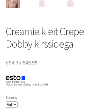
Creamie kleit Crepe
Dobby kirssidega
Algne
Praegune
€
54.95
€
43.99
hind
hind
oli:
on:
Maksa kolmes võrdses osas 3 x 14.66€
€54.95.
€43.99.
Suurus