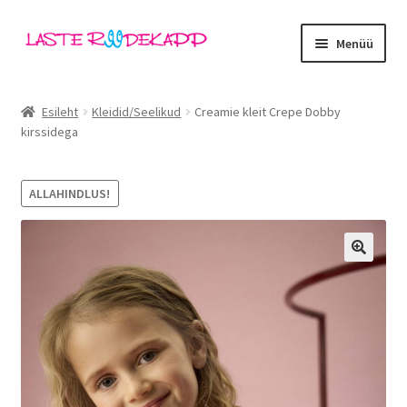
Liigu
Liigu
Menüü
navigeerimisele
sisu
juurde
Ava
Kategooriad
alamm
Esileht
Kleidid/Seelikud
Creamie kleit Crepe Dobby
kirssidega
Tüdrukud
Poisid
ALLAHINDLUS!
Beebid
🔍
Ava
Kaubamärgid
alamm
Outlet