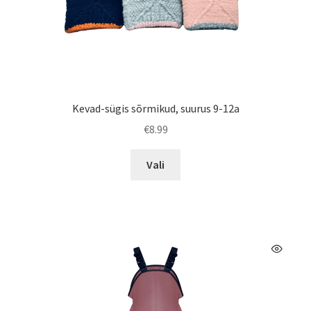
Kevad-sügis sõrmikud, suurus 9-12a
€
8.99
Sellel
Vali
tootel
on
mitu
varianti.
Valikuid
saab
teha
tootelehel.