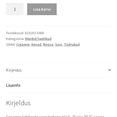
Creamie
Lisa korvi
kleit
Crepe
Dobby
kirssidega
Tootekood:
823183-5405
Kategooria:
Kleidid/Seelikud
kogus
Sildid:
Creamie
,
Kevad
,
Roosa
,
Suvi
,
Tüdrukud
Kirjeldus
Lisainfo
Kirjeldus
Creamie lühikeste varrukatega kleit., Pesta 30 °C juures,