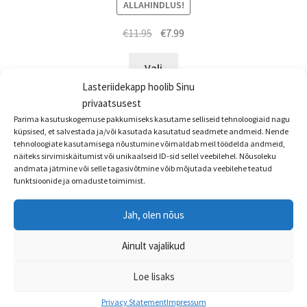
ALLAHINDLUS!
Algne
Praegune
€
11.95
€
7.99
hind
hind
Sellel
oli:
on:
Vali
tootel
€11.95.
€7.99.
Lasteriidekapp hoolib Sinu
on
privaatsusest
mitu
Parima kasutuskogemuse pakkumiseks kasutame selliseid tehnoloogiaid nagu
varianti.
küpsised, et salvestada ja/või kasutada kasutatud seadmete andmeid. Nende
tehnoloogiate kasutamisega nõustumine võimaldab meil töödelda andmeid,
Valikuid
näiteks sirvimiskäitumist või unikaalseid ID-sid sellel veebilehel. Nõusoleku
saab
andmata jätmine või selle tagasivõtmine võib mõjutada veebilehe teatud
teha
funktsioonide ja omaduste toimimist.
tootelehel.
Jah, olen nõus
Ainult vajalikud
Loe lisaks
Privacy Statement
Impressum