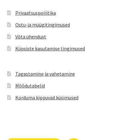
saab
teha
Privaatsuspoliitika
tootelehel.
Ostu-ja müügitingimused
Võta ühendust
Küpsiste kasutamise tingimused
Tagastamine ja vahetamine
Mõõdutabelid
Korduma kippuvad küsimused