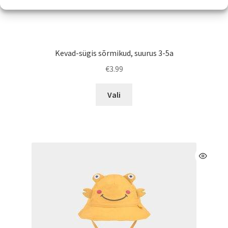
Kevad-sügis sõrmikud, suurus 3-5a
€
3.99
Sellel
Vali
tootel
on
mitu
varianti.
Valikuid
saab
teha
tootelehel.