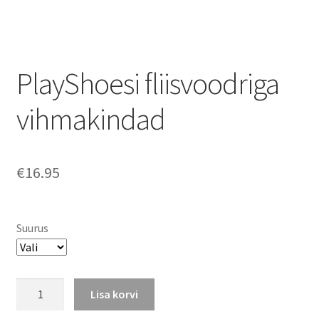
PlayShoesi fliisvoodriga
vihmakindad
€
16.95
Suurus
PlayShoesi
Lisa korvi
fliisvoodriga