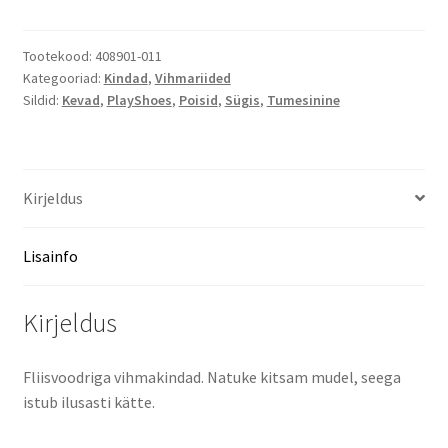
vihmakindad
kogus
Tootekood:
408901-011
Kategooriad:
Kindad
,
Vihmariided
Sildid:
Kevad
,
PlayShoes
,
Poisid
,
Sügis
,
Tumesinine
Kirjeldus
Lisainfo
Kirjeldus
Fliisvoodriga vihmakindad. Natuke kitsam mudel, seega
istub ilusasti kätte.